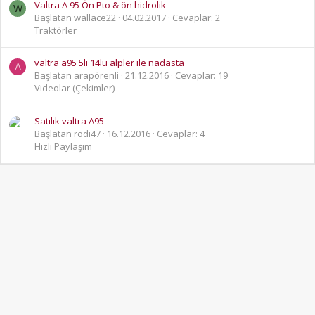
Valtra A 95 Ön Pto & ön hidrolik
W
Başlatan wallace22
04.02.2017
Cevaplar: 2
Traktörler
valtra a95 5li 14lü alpler ile nadasta
A
Başlatan arapörenli
21.12.2016
Cevaplar: 19
Videolar (Çekimler)
Satılık valtra A95
Başlatan rodi47
16.12.2016
Cevaplar: 4
Hızlı Paylaşım