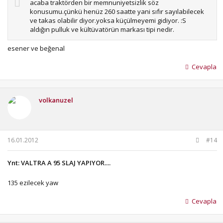
acaba traktörden bir memnuniyetsizlik söz
konusumu.çünkü henüz 260 saatte yani sıfır sayılabilecek
ve takas olabilir diyor.yoksa küçülmeyemi gidiyor. :S
aldığın pulluk ve kültüvatörün markası tipi nedir.
esener ve beğenal
Cevapla
volkanuzel
16.01.2012
#14
Ynt: VALTRA A 95 SLAJ YAPIYOR....
135 ezilecek yaw
Cevapla