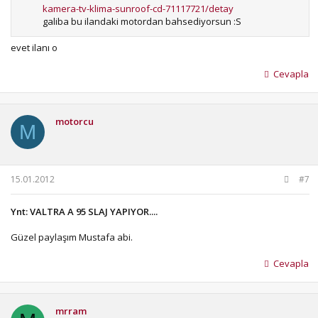
kamera-tv-klima-sunroof-cd-71117721/detay
galiba bu ilandaki motordan bahsediyorsun :S
evet ilanı o
Cevapla
motorcu
M
15.01.2012
#7
Ynt: VALTRA A 95 SLAJ YAPIYOR....
Güzel paylaşım Mustafa abi.
Cevapla
mrram