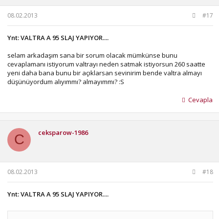
08.02.2013
#17
Ynt: VALTRA A 95 SLAJ YAPIYOR....
selam arkadaşım sana bir sorum olacak mümkünse bunu
cevaplamanı istiyorum valtrayı neden satmak istiyorsun 260 saatte
yeni daha bana bunu bir açıklarsan sevinirim bende valtra almayı
düşünüyordum alıyımmı? almayımmı? :S
Cevapla
ceksparow-1986
C
08.02.2013
#18
Ynt: VALTRA A 95 SLAJ YAPIYOR....