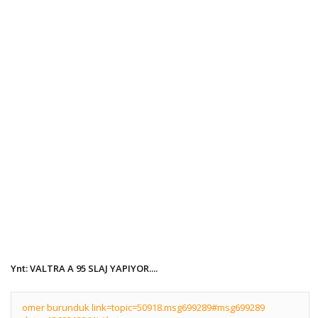
Ynt: VALTRA A 95 SLAJ YAPIYOR....
omer burunduk link=topic=50918.msg699289#msg699289