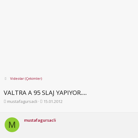
Videolar (Çekimler)
VALTRA A 95 SLAJ YAPIYOR....
K
B
mustafagursacli
15.01.2012
o
a
n
ş
b
l
mustafagursacli
M
u
a
y
n
u
g