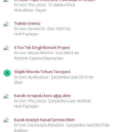
En son: The_Hoca
31 dakika önce
Muhabbet - Geyik
Traktör önerisi
En son: Farmer22
Dün 16:07 da
Hızlı Paylaşım
6 Ton Tek Dingil Römork Projesi
En son: Murat AKKAYA
Dün 08:53 da
Römork-Taşıma Ekipmanları
Silajlık Mısırda Tohum Tavsiyesi
A
En son: Ayahuasca
Çarşamba saat 20:15'de
Mısır
Kavak ve tapulu koru ağaç alımı
En son: The_Hoca
Çarşamba saat 18:04'de
Hızlı Paylaşım
Kurak Araziye Hasat Sonrası Ekim
En son: Uzunyayla Rençberi
Çarşamba saat 00:57'de
Buğday