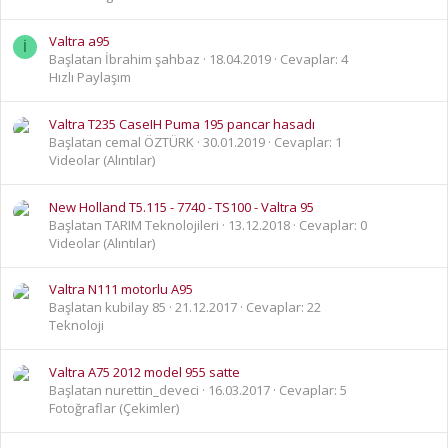
Valtra a95
İ
Başlatan İbrahim şahbaz
18.04.2019
Cevaplar: 4
Hızlı Paylaşım
Valtra T235 CaseIH Puma 195 pancar hasadı
Başlatan cemal ÖZTÜRK
30.01.2019
Cevaplar: 1
Videolar (Alıntılar)
New Holland T5.115 - 7740 - TS100 - Valtra 95
Başlatan TARIM Teknolojileri
13.12.2018
Cevaplar: 0
Videolar (Alıntılar)
Valtra N111 motorlu A95
Başlatan kubilay 85
21.12.2017
Cevaplar: 22
Teknoloji
Valtra A75 2012 model 955 satte
Başlatan nurettin_deveci
16.03.2017
Cevaplar: 5
Fotoğraflar (Çekimler)