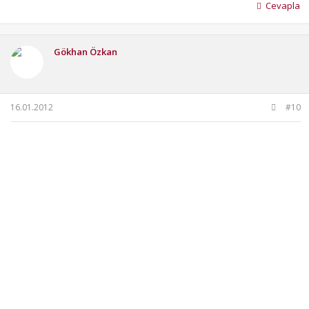
Cevapla
Gökhan Özkan
16.01.2012
#10