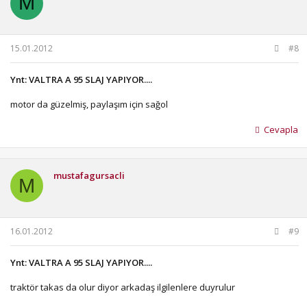
M
15.01.2012
#8
Ynt: VALTRA A 95 SLAJ YAPIYOR....
motor da güzelmiş, paylaşım için sağol
Cevapla
mustafagursacli
M
16.01.2012
#9
Ynt: VALTRA A 95 SLAJ YAPIYOR....
traktör takas da olur diyor arkadaş ilgilenlere duyrulur