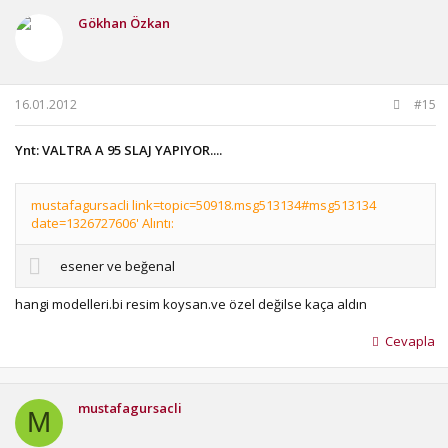
Gökhan Özkan
16.01.2012
#15
Ynt: VALTRA A 95 SLAJ YAPIYOR....
mustafagursacli link=topic=50918.msg513134#msg513134
date=1326727606' Alıntı:
esener ve beğenal
hangi modelleri.bi resim koysan.ve özel değilse kaça aldın
Cevapla
mustafagursacli
M