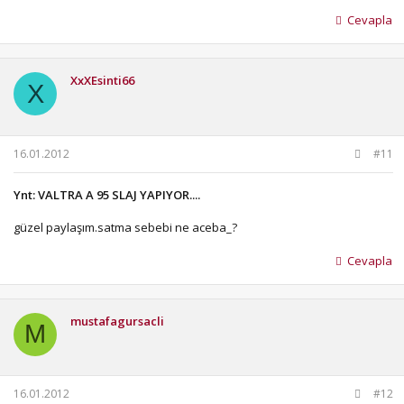
Cevapla
XxXEsinti66
X
16.01.2012
#11
Ynt: VALTRA A 95 SLAJ YAPIYOR....
güzel paylaşım.satma sebebi ne aceba_?
Cevapla
mustafagursacli
M
16.01.2012
#12