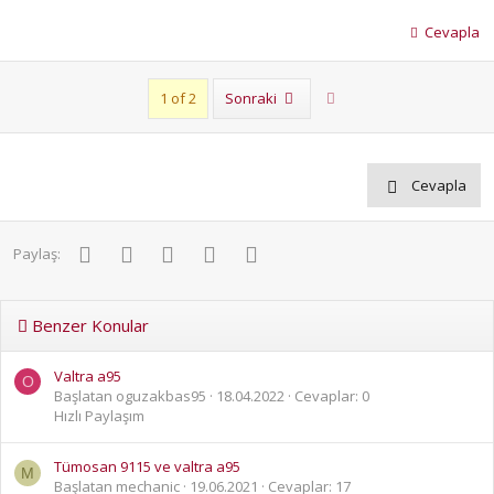
Cevapla
Son
1 of 2
Sonraki
Cevapla
Facebook
Twitter
Pinterest
WhatsApp
E-posta
Paylaş:
Benzer Konular
Valtra a95
O
Başlatan oguzakbas95
18.04.2022
Cevaplar: 0
Hızlı Paylaşım
Tümosan 9115 ve valtra a95
M
Başlatan mechanic
19.06.2021
Cevaplar: 17