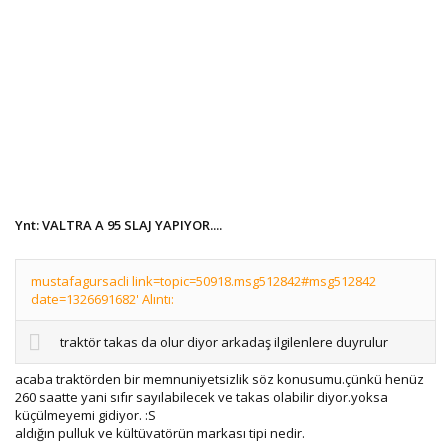
Ynt: VALTRA A 95 SLAJ YAPIYOR....
mustafagursacli link=topic=50918.msg512842#msg512842
date=1326691682' Alıntı:
traktör takas da olur diyor arkadaş ilgilenlere duyrulur
acaba traktörden bir memnuniyetsizlik söz konusumu.çünkü henüz
260 saatte yani sıfır sayılabilecek ve takas olabilir diyor.yoksa
küçülmeyemi gidiyor. :S
aldığın pulluk ve kültüvatörün markası tipi nedir.