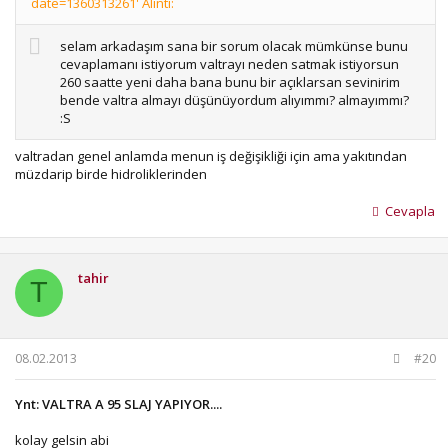
date=1360313261' Alıntı:
selam arkadaşım sana bir sorum olacak mümkünse bunu
cevaplamanı istiyorum valtrayı neden satmak istiyorsun
260 saatte yeni daha bana bunu bir açıklarsan sevinirim
bende valtra almayı düşünüyordum alıyımmı? almayımmı?
:S
valtradan genel anlamda menun iş değişikliği için ama yakıtından
müzdarip birde hidroliklerinden
Cevapla
tahir
T
08.02.2013
#20
Ynt: VALTRA A 95 SLAJ YAPIYOR....
kolay gelsin abi