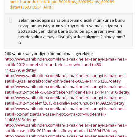
omer burunduk link=topic=50918.msg699289#msg699289
date=1360313261' Alıntı:
selam arkadaşım sana bir sorum olacak mümkünse bunu
cevaplamanı istiyorum valtrayı neden satmak istiyorsun
260 saatte yeni daha bana bunu bir açıklarsan sevinirim
bende valtra almayı düşünüyordum alıyımmı? almayımmı?
:S
260 saatte satıyor diye kötümü olması gerekiyor
http://www.sahibinden.com/ilan/is-makineleri-sanayi-is-makinesi-
satilik-2012-model-sifirdan-farksiz-newholland-t-480-
114227958/detay
http://www.sahibinden.com/ilan/is-makineleri-sanayi-is-makinesi-
satilik-uysallar-traktorden-john-deere-5065-e-114151263/detay
http://www.sahibinden.com/ilan/is-makineleri-sanayi-is-makinesi-
satilik-2012-model-75-56s-cifceker-sifirdan-farksiz-114141810/detay
http://www.sahibinden.com/ilan/is-makineleri-sanayi-is-makinesi-
satilik-2012-model-mf2615-bakimli-ve-sorunsuz-114098234/detay
http://www.sahibinden.com/ilan/is-makineleri-sanayi-is-makinesi-
satilik-oz-hafizlardan-case-ih-jxc55-traktor-4wd-tenteli-
114086613/detay
http://www.sahibinden.com/ilan/is-makineleri-sanayi-is-makinesi-
satilik-case-jx65c-2012-model-sifir-ayarinda-114039417/detay
http://www.sahibinden.com/ilan/is-makineleri-sanayi-is-makinesi-