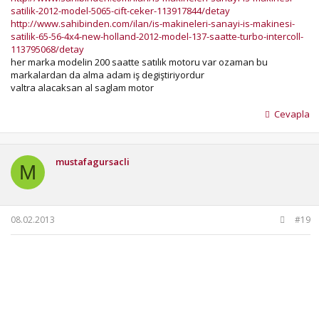
satilik-2012-model-5065-cift-ceker-113917844/detay
http://www.sahibinden.com/ilan/is-makineleri-sanayi-is-makinesi-
satilik-65-56-4x4-new-holland-2012-model-137-saatte-turbo-intercoll-
113795068/detay
her marka modelin 200 saatte satılık motoru var ozaman bu
markalardan da alma adam iş degiştiriyordur
valtra alacaksan al saglam motor
Cevapla
mustafagursacli
M
08.02.2013
#19