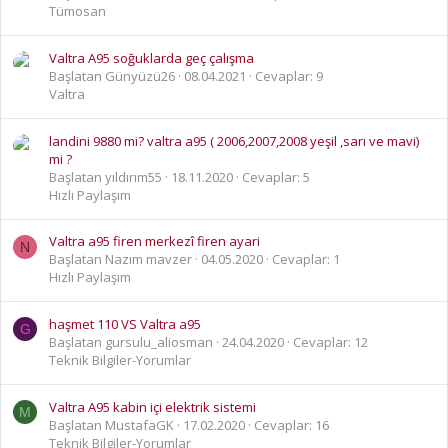
Tümosan
Valtra A95 soğuklarda geç çalışma
Başlatan Günyüzü26
08.04.2021
Cevaplar: 9
Valtra
landini 9880 mi? valtra a95 ( 2006,2007,2008 yeşil ,sarı ve mavi)
mi ?
Başlatan yıldırım55
18.11.2020
Cevaplar: 5
Hızlı Paylaşım
Valtra a95 firen merkezî firen ayari
N
Başlatan Nazım mavzer
04.05.2020
Cevaplar: 1
Hızlı Paylaşım
haşmet 110 VS Valtra a95
G
Başlatan gursulu_aliosman
24.04.2020
Cevaplar: 12
Teknik Bilgiler-Yorumlar
Valtra A95 kabin içi elektrik sistemi
M
Başlatan MustafaGK
17.02.2020
Cevaplar: 16
Teknik Bilgiler-Yorumlar