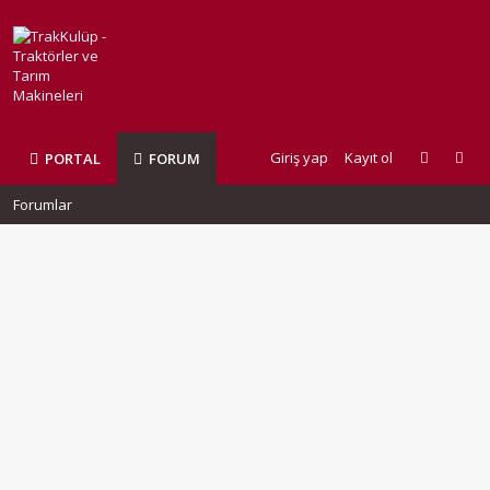
Giriş yap
Kayıt ol
PORTAL
FORUM
Forumlar