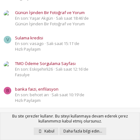
Günün İşinden Bir Fotoğraf ve Yorum
En son: Yaşar Akgün
Salı saat 18:46'de
Günün İşinden Bir Fotoğraf ve Yorum
Sulama kredisi
V
En son: vasago
Salı saat 15:11'de
Hızlı Paylaşım
TMO Ödeme Sorgulama Sayfası
En son: Eskişehirli26
Salı saat 12:16'de
Fasulye
banka faizi, enfilasyon
B
En son: behcet arı
Salı saat 10:19'de
Hızlı Paylaşım
Bu site çerezler kullanır. Bu siteyi kullanmaya devam ederek çerez
Videolar (Çekimler)
kullanımımızı kabul etmiş olursunuz.
Kabul
Daha fazla bilgi edin…