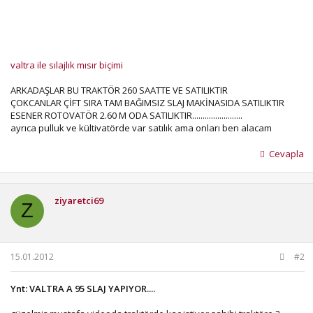
valtra ile sılajlık mısır biçimi
ARKADAŞLAR BU TRAKTÖR 260 SAATTE VE SATILIKTIR
ÇOKCANLAR ÇİFT SIRA TAM BAĞIMSIZ SLAJ MAKİNASIDA SATILIKTIR
ESENER ROTOVATÖR 2.60 M ODA SATILIKTIR........................
ayrıca pulluk ve kültivatörde var satılık ama onları ben alacam
Cevapla
ziyaretci69
Z
15.01.2012
#2
Ynt: VALTRA A 95 SLAJ YAPIYOR....