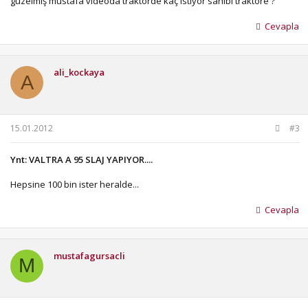
güzelmiş mustafa videoda traktörde kaç istiyor sahibi traktöre ?
Cevapla
ali_kockaya
A
15.01.2012
#3
Ynt: VALTRA A 95 SLAJ YAPIYOR....
Hepsine 100 bin ister heralde...
Cevapla
mustafagursacli
M