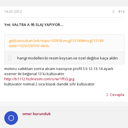
16.01.2012
#16
Ynt: VALTRA A 95 SLAJ YAPIYOR....
gokhanozkan link=topic=50918.msg513149#msg513149
date=1326728159' Alıntı:
hangi modelleri.bi resim koysan.ve özel değilse kaça aldın
motoru sattıktan sonra alcam nasispse profil 5 li 12-13-14 ayarlı
esener ile beğenal 13 lü kültüvatör
http://b1112.hizliresim.com/s/w/1ffs5.jpg
kültüvatör nolmal 2 sıra klasik dandik sıfır kültüvatör
Cevapla
omer burunduk
O