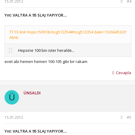
15.01.2012
#4
Ynt: VALTRA A 95 SLAJ YAPIYOR....
TT 55 link=topic=50918.msg512354#msg512354 date=1326645320'
Alıntı:
Hepsine 100 bin ister heralde...
evet abi hemen hemen 100-105 gibi bir rakam
Cevapla
ÜNSALDI
Ü
15.01.2012
#5
Ynt: VALTRA A 95 SLAJ YAPIYOR....