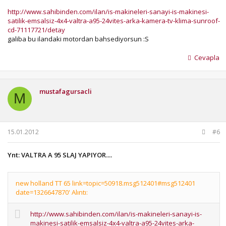
http://www.sahibinden.com/ilan/is-makineleri-sanayi-is-makinesi-
satilik-emsalsiz-4x4-valtra-a95-24vites-arka-kamera-tv-klima-sunroof-
cd-71117721/detay
galiba bu ilandaki motordan bahsediyorsun :S
Cevapla
mustafagursacli
M
15.01.2012
#6
Ynt: VALTRA A 95 SLAJ YAPIYOR....
new holland TT 65 link=topic=50918.msg512401#msg512401
date=1326647870' Alıntı:
http://www.sahibinden.com/ilan/is-makineleri-sanayi-is-
makinesi-satilik-emsalsiz-4x4-valtra-a95-24vites-arka-