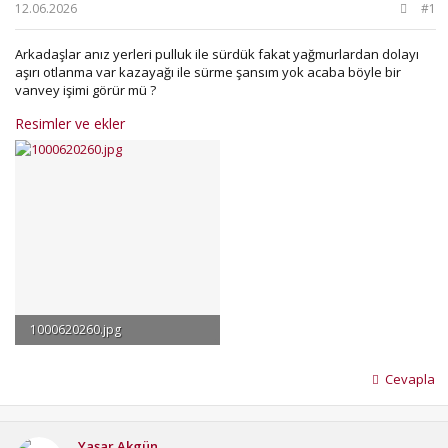
b
ı
12.06.2026
#1
a
ç
ş
t
Arkadaşlar anız yerleri pulluk ile sürdük fakat yağmurlardan dolayı
l
a
aşırı otlanma var kazayağı ile sürme şansım yok acaba böyle bir
a
r
vanvey işimi görür mü ?
t
i
a
h
Resimler ve ekler
n
i
1000620260.jpg
190.3 KB · Görüntüleme: 148
Cevapla
Yaşar Akgün