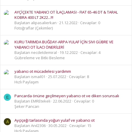
AYÇİÇEKTE YABANCI OT İLAÇLAMASI - FIAT 65-46 DT & TARAL
KOBRA 400 LT 2K22...!!!
Başlatan alipasalierkan
21.12.2022
Cevaplar: 0
Fotoğraflar (Çekimler)
KURU TARIMDA BUĞDAY-ARPA-YULAF İÇİN SIVI GÜBRE VE
YABANCI OT İLACI ÖNERİLERİ
Başlatan necdetdemiral
19.12.2022
Cevaplar: 4
Gübreleme ve Bitki Besleme
yabancı ot mücadelesi yardımm
Başlatan ismail01
25.07.2022
Cevaplar: 8
Hızlı Paylaşım
Pancarda önüne geçilmeyen yabancı ot ve diken sorunsalı
E
Başlatan EMREtekeli
22.06.2022
Cevaplar: 0
Şeker Pancarı
Ayçiçeği tarlasında yoğun yulaf ve yabancı ot
A
Başlatan Anıl2306
30.05.2022
Cevaplar: 15
Hızlı Paylaşım