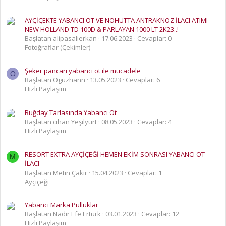
AYÇİÇEKTE YABANCI OT VE NOHUTTA ANTRAKNOZ İLACI ATIMI
NEW HOLLAND TD 100D & PARLAYAN 1000 LT 2K23..!
Başlatan alipasalierkan
17.06.2023
Cevaplar: 0
Fotoğraflar (Çekimler)
Şeker pancarı yabancı ot ile mücadele
O
Başlatan Oguzhann
13.05.2023
Cevaplar: 6
Hızlı Paylaşım
Buğday Tarlasında Yabancı Ot
Başlatan cihan Yeşilyurt
08.05.2023
Cevaplar: 4
Hızlı Paylaşım
RESORT EXTRA AYÇİÇEĞİ HEMEN EKİM SONRASI YABANCI OT
M
İLACI
Başlatan Metin Çakır
15.04.2023
Cevaplar: 1
Ayçiçeği
Yabancı Marka Pulluklar
Başlatan Nadir Efe Ertürk
03.01.2023
Cevaplar: 12
Hızlı Paylaşım