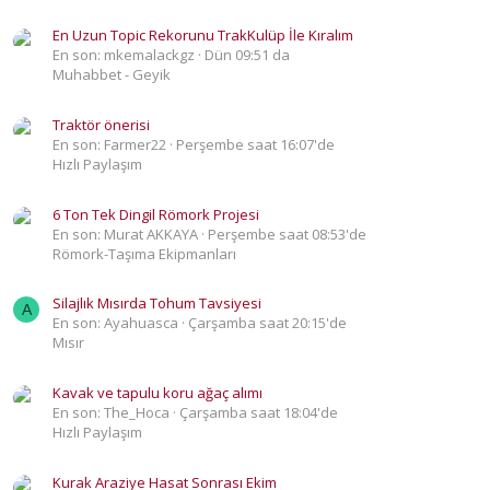
En Uzun Topic Rekorunu TrakKulüp İle Kıralım
En son: mkemalackgz
Dün 09:51 da
Muhabbet - Geyik
Traktör önerisi
En son: Farmer22
Perşembe saat 16:07'de
Hızlı Paylaşım
6 Ton Tek Dingil Römork Projesi
En son: Murat AKKAYA
Perşembe saat 08:53'de
Römork-Taşıma Ekipmanları
Silajlık Mısırda Tohum Tavsiyesi
A
En son: Ayahuasca
Çarşamba saat 20:15'de
Mısır
Kavak ve tapulu koru ağaç alımı
En son: The_Hoca
Çarşamba saat 18:04'de
Hızlı Paylaşım
Kurak Araziye Hasat Sonrası Ekim