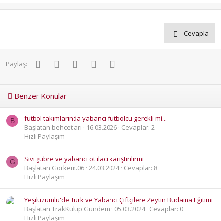
Cevapla
Facebook
Twitter
Pinterest
WhatsApp
E-posta
Paylaş:
Benzer Konular
futbol takımlarında yabancı futbolcu gerekli mi...
B
Başlatan behcet arı
16.03.2026
Cevaplar: 2
Hızlı Paylaşım
Sıvı gübre ve yabanci ot ilacı karıştırılırmı
G
Başlatan Görkem.06
24.03.2024
Cevaplar: 8
Hızlı Paylaşım
Yeşilüzümlü'de Türk ve Yabancı Çiftçilere Zeytin Budama Eğitimi
Başlatan TrakKulüp Gündem
05.03.2024
Cevaplar: 0
Hızlı Paylaşım