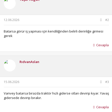
12.06.2026
#2
Batarsa görür iş yapması için kendiliğinden belirli derinliğe girmesi
gerek
Cevapla
RıdvanAslan
15.06.2026
#3
Vanvey batarsa birazda traktör hızlı giderse otları devirip kıyar. Yavaş
gidersede devirip bırakır.
Cevapla