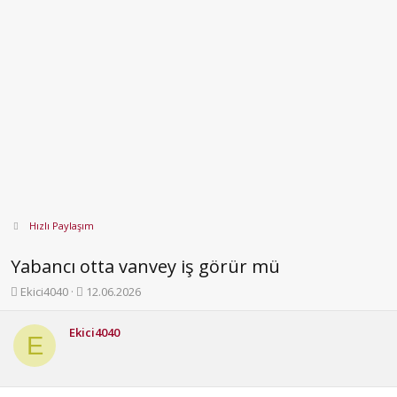
Hızlı Paylaşım
Yabancı otta vanvey iş görür mü
K
B
Ekici4040
12.06.2026
o
a
n
ş
Ekici4040
b
l
E
u
a
y
n
u
g