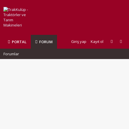
Giriş yap
Kayıt ol
PORTAL
FORUM
Forumlar