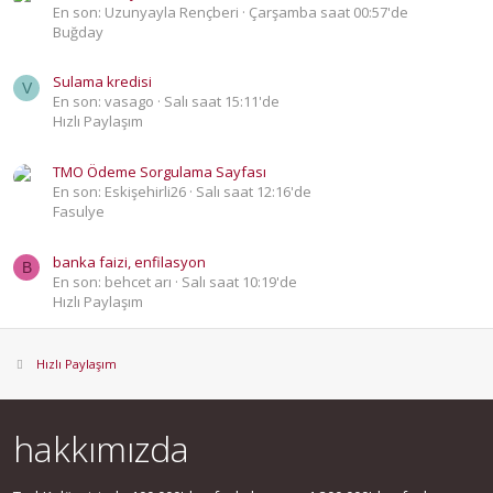
En son: Uzunyayla Rençberi
Çarşamba saat 00:57'de
Buğday
Sulama kredisi
V
En son: vasago
Salı saat 15:11'de
Hızlı Paylaşım
TMO Ödeme Sorgulama Sayfası
En son: Eskişehirli26
Salı saat 12:16'de
Fasulye
banka faizi, enfilasyon
B
En son: behcet arı
Salı saat 10:19'de
Hızlı Paylaşım
Hızlı Paylaşım
hakkımızda