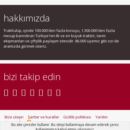
hakkımızda
TrakKulüp, içinde 100.000'den fazla konuyu, 1.300.000'den fazla
mesajı barındıran Türkiye'nin ilk ve en büyük traktör, tarım
ekipmanları ve çiftçilik paylaşım sitesidir. 86.000 üyemiz gibi sizi de
aramızda görmek isteriz.
bizi takip edin
Bize ulaşın
Şartlar ve kurallar
Gizlilik politikası
Yardım
Ana sayfa
R
Bu site çerezler kullanır. Bu siteyi kullanmaya devam ederek çerez
S
kullanımımızı kabul etmiş olursunuz.