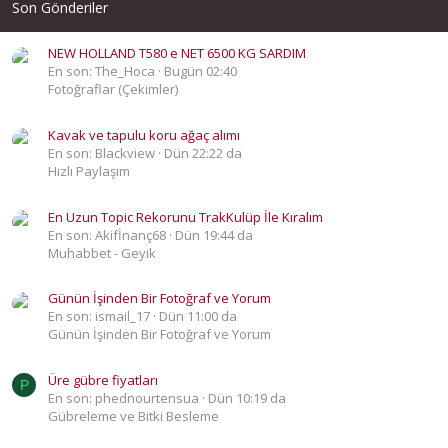
Son Gönderiler
NEW HOLLAND T580 e NET 6500 KG SARDIM
En son: The_Hoca
Bugün 02:40
Fotoğraflar (Çekimler)
Kavak ve tapulu koru ağaç alımı
En son: Blackview
Dün 22:22 da
Hızlı Paylaşım
En Uzun Topic Rekorunu TrakKulüp İle Kıralım
En son: Akifİnanç68
Dün 19:44 da
Muhabbet - Geyik
Günün İşinden Bir Fotoğraf ve Yorum
En son: ismail_17
Dün 11:00 da
Günün İşinden Bir Fotoğraf ve Yorum
Üre gübre fiyatları
P
En son: phednourtensua
Dün 10:19 da
Gübreleme ve Bitki Besleme