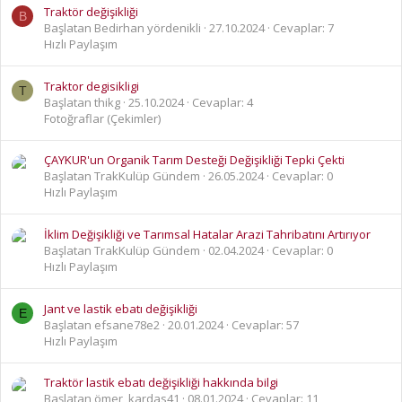
Traktör değişikliği
B
Başlatan Bedirhan yördenikli
27.10.2024
Cevaplar: 7
Hızlı Paylaşım
Traktor degisikligi
T
Başlatan thikg
25.10.2024
Cevaplar: 4
Fotoğraflar (Çekimler)
ÇAYKUR'un Organik Tarım Desteği Değişikliği Tepki Çekti
Başlatan TrakKulüp Gündem
26.05.2024
Cevaplar: 0
Hızlı Paylaşım
İklim Değişikliği ve Tarımsal Hatalar Arazi Tahribatını Artırıyor
Başlatan TrakKulüp Gündem
02.04.2024
Cevaplar: 0
Hızlı Paylaşım
Jant ve lastik ebatı değişikliği
E
Başlatan efsane78e2
20.01.2024
Cevaplar: 57
Hızlı Paylaşım
Traktör lastik ebatı değişikliği hakkında bilgi
Başlatan ömer_kardas41
08.01.2024
Cevaplar: 11