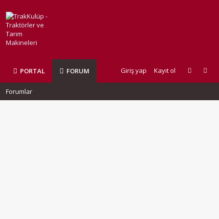
Giriş yap
Kayıt ol
PORTAL
FORUM
Forumlar