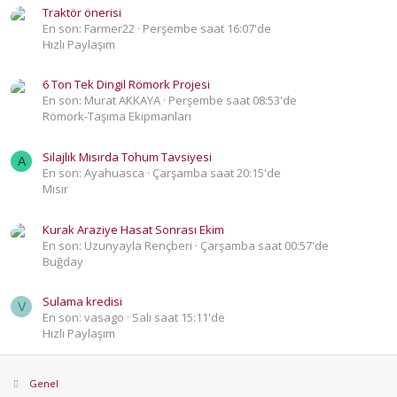
Traktör önerisi
En son: Farmer22
Perşembe saat 16:07'de
Hızlı Paylaşım
6 Ton Tek Dingil Römork Projesi
En son: Murat AKKAYA
Perşembe saat 08:53'de
Römork-Taşıma Ekipmanları
Silajlık Mısırda Tohum Tavsiyesi
A
En son: Ayahuasca
Çarşamba saat 20:15'de
Mısır
Kurak Araziye Hasat Sonrası Ekim
En son: Uzunyayla Rençberi
Çarşamba saat 00:57'de
Buğday
Sulama kredisi
V
En son: vasago
Salı saat 15:11'de
Hızlı Paylaşım
Genel