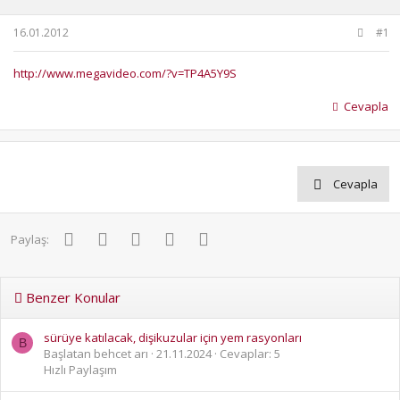
u
g
b
ı
16.01.2012
#1
a
ç
ş
t
http://www.megavideo.com/?v=TP4A5Y9S
l
a
a
r
Cevapla
t
i
a
h
n
i
Cevapla
Facebook
Twitter
Pinterest
WhatsApp
E-posta
Paylaş:
Benzer Konular
sürüye katılacak, dişikuzular için yem rasyonları
B
Başlatan behcet arı
21.11.2024
Cevaplar: 5
Hızlı Paylaşım