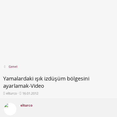
Genel
Yamalardaki ışık izdüşüm bölgesini
ayarlamak-Video
K
B
elturco
16.01.2012
o
a
n
ş
elturco
b
l
u
a
y
n