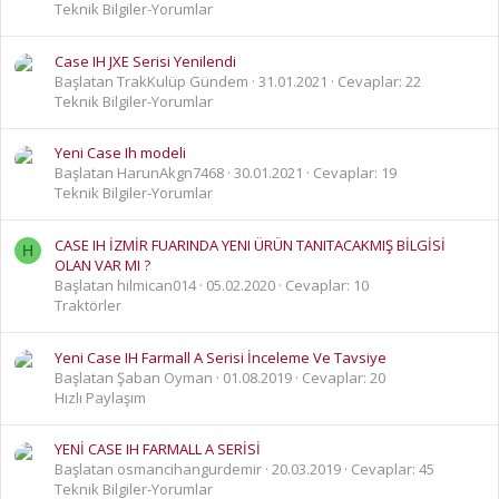
Teknik Bilgiler-Yorumlar
Case IH JXE Serisi Yenilendi
Başlatan TrakKulüp Gündem
31.01.2021
Cevaplar: 22
Teknik Bilgiler-Yorumlar
Yeni Case Ih modeli
Başlatan HarunAkgn7468
30.01.2021
Cevaplar: 19
Teknik Bilgiler-Yorumlar
CASE IH İZMİR FUARINDA YENI ÜRÜN TANITACAKMIŞ BİLGİSİ
H
OLAN VAR MI ?
Başlatan hilmican014
05.02.2020
Cevaplar: 10
Traktörler
Yeni Case IH Farmall A Serisi İnceleme Ve Tavsiye
Başlatan Şaban Oyman
01.08.2019
Cevaplar: 20
Hızlı Paylaşım
YENİ CASE IH FARMALL A SERİSİ
Başlatan osmancihangurdemir
20.03.2019
Cevaplar: 45
Teknik Bilgiler-Yorumlar