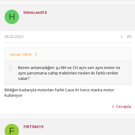
hilmican014
H
06.02.2020
#9
cenap' Alıntı:
Benim anlamadığım: şu NH ve CH aynı seri aynı motor ve
aynı şanzımana sahip traktörleri neden iki farklı renkte
satar?
Bildiğim kadarıyla motorları farklı Case IH İveco marka motor
kullanıyor
Cevapla
FIRTINA19
F