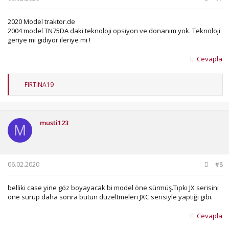
2020 Model traktor.de
2004 model TN75DA daki teknoloji opsiyon ve donanım yok. Teknoloji
geriye mi gidiyor ileriye mi !
Cevapla
T
FIRTINA19
e
p
k
i
musti123
l
M
e
r
:
06.02.2020
#8
belliki case yine göz boyayacak bi model öne sürmüş.Tıpkı JX serisini
öne sürüp daha sonra bütün düzeltmeleri JXC serisiyle yaptığı gibi.
Cevapla