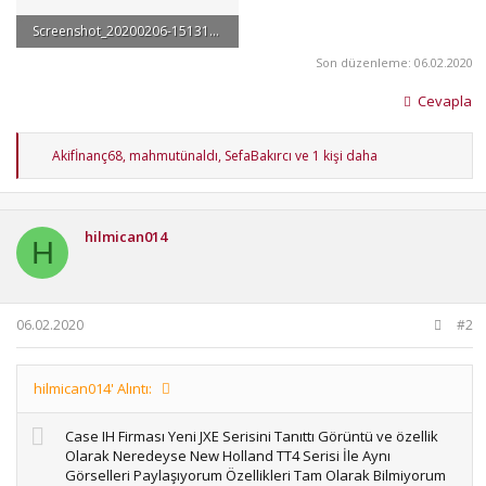
Screenshot_20200206-151315_Facebook.jpg
51.9 KB · Görüntüleme: 233
Son düzenleme:
06.02.2020
Cevapla
T
Akifİnanç68
,
mahmutünaldı
,
SefaBakırcı
ve 1 kişi daha
e
p
k
i
hilmican014
l
H
e
r
:
06.02.2020
#2
hilmican014' Alıntı:
Case IH Firması Yeni JXE Serisini Tanıttı Görüntü ve özellik
Olarak Neredeyse New Holland TT4 Serisi İle Aynı
Görselleri Paylaşıyorum Özellikleri Tam Olarak Bilmiyorum