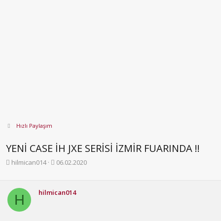
Hızlı Paylaşım
YENİ CASE İH JXE SERİSİ İZMİR FUARINDA !!
K
B
hilmican014
06.02.2020
o
a
n
ş
b
l
hilmican014
H
u
a
y
n
u
g