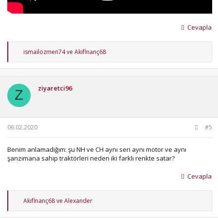
Cevapla
T
ismailozmen74
ve
Akifİnanç68
e
p
k
i
ziyaretci96
l
Z
e
r
:
06.02.2020
#5
Benim anlamadığım: şu NH ve CH aynı seri aynı motor ve aynı
şanzımana sahip traktörleri neden iki farklı renkte satar?
Cevapla
T
Akifİnanç68
ve
Alexander
e
p