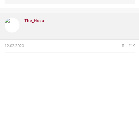
e
p
k
i
The_Hoca
l
e
r
:
12.02.2020
#19