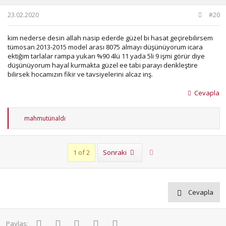
:
23.02.2020
#20
kim nederse desin allah nasip ederde güzel bi hasat geçirebilirsem
tümosan 2013-2015 model arası 8075 almayı düşünüyorum icara
ektiğim tarlalar rampa yukarı %90 4lü 11 yada 5li 9 işmi görür diye
düşünüyorum hayal kurmakta güzel ee tabi parayı denkleştire
bilirsek hocamızın fikir ve tavsiyelerini alcaz inş.
Cevapla
T
mahmutünaldı
e
p
k
i
Son
1 of 2
Sonraki
l
e
r
:
Cevapla
Facebook
Twitter
Pinterest
WhatsApp
E-posta
Paylaş: