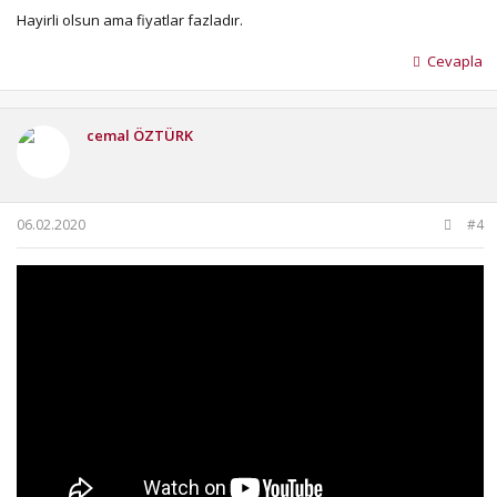
Hayirli olsun ama fiyatlar fazladır.
Cevapla
cemal ÖZTÜRK
06.02.2020
#4