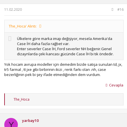
11.02.2020
#16
The_Hoca' Alıntı:
Ülkelere göre marka imajı değişiyor, mesela Amerika'da
Case İH daha fazla rağbet var.
Enter severler Case İH, Ford severler NH beğenir.Genel
dizaynlarda çeki kancası gücünde Case İH bi tık öndedir.
Yok hocam avrupa modeller için demedim bizde satışa sunulan td, jx,
tr5 farmal , tt jxe gibi birbirinin ikizi , renk farkı olan .nh, case
bezerliğinin pek bi şey ifade etmediğinden dem vurdum.
Cevapla
T
The_Hoca
e
p
k
i
yarbay10
l
Y
e