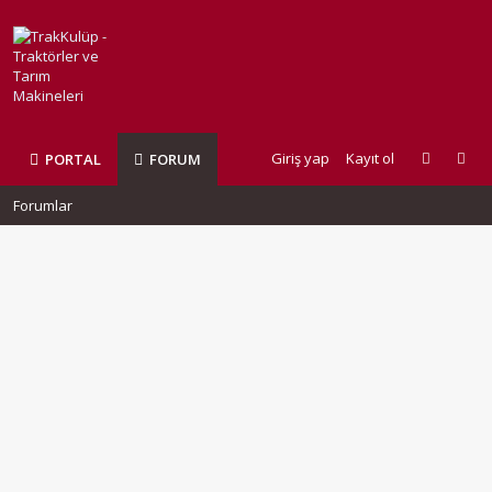
Giriş yap
Kayıt ol
PORTAL
FORUM
Forumlar