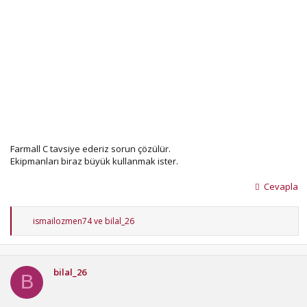
Farmall C tavsiye ederiz sorun çözülür.
Ekipmanları biraz büyük kullanmak ister.
Cevapla
T
ismailozmen74
ve
bilal_26
e
p
k
i
bilal_26
l
B
e
r