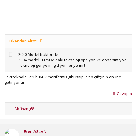
iskender' Alıntı:
2020 Model traktor.de
2004 model TN75DA daki teknoloji opsiyon ve donanım yok.
Teknoloji geriye mi gidiyor ileriye mi !
Eski teknolojileri büyük marifetmiş gibi ısıtıp ısıtıp çiftçinin önüne
getiriyorlar.
Cevapla
T
Akifİnanç68
e
p
k
i
Eren ASLAN
l