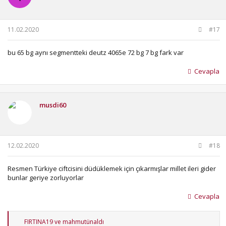
r
:
11.02.2020
#17
bu 65 bg aynı segmentteki deutz 4065e 72 bg 7 bg fark var
Cevapla
musdi60
12.02.2020
#18
Resmen Türkiye ciftcisini düdüklemek için çıkarmışlar millet ileri gider
bunlar geriye zorluyorlar
Cevapla
T
FIRTINA19
ve
mahmutünaldı