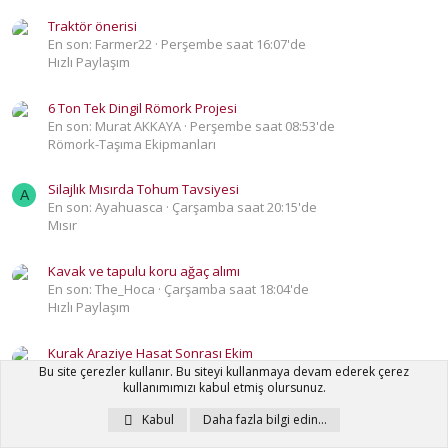
Traktör önerisi
En son: Farmer22
Perşembe saat 16:07'de
Hızlı Paylaşım
6 Ton Tek Dingil Römork Projesi
En son: Murat AKKAYA
Perşembe saat 08:53'de
Römork-Taşıma Ekipmanları
Silajlık Mısırda Tohum Tavsiyesi
A
En son: Ayahuasca
Çarşamba saat 20:15'de
Mısır
Kavak ve tapulu koru ağaç alımı
En son: The_Hoca
Çarşamba saat 18:04'de
Hızlı Paylaşım
Kurak Araziye Hasat Sonrası Ekim
En son: Uzunyayla Rençberi
Çarşamba saat 00:57'de
Bu site çerezler kullanır. Bu siteyi kullanmaya devam ederek çerez
kullanımımızı kabul etmiş olursunuz.
Buğday
Kabul
Daha fazla bilgi edin…
Sulama kredisi
V