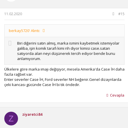
r
:
11.02.2020
#15
berkay5720' Alıntı:
Biri diğerini satın almış, marka ismini kaybetmek istemiyolar
galiba, işin komik tarafı kimi nh diyor kimisi case.satan
satıyorda alan neyi düşünerek tercih ediyor bende bunu
anlamıyorum.
Ülkelere göre marka imajı değişiyor, mesela Amerika'da Case İH daha
fazla rağbet var.
Enter severler Case İH, Ford severler NH beğenir.Genel dizaynlarda
çeki kancası gücünde Case İH bi tık öndedir.
Cevapla
ziyaretci84
Z