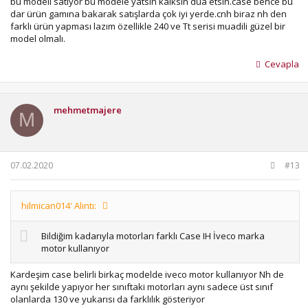
bu modeli satıyor bu modele yatsın kalksın dua etsin.case bence bu
dar ürün gamına bakarak satışlarda çok iyi yerde.cnh biraz nh den
farklı ürün yapması lazım özellikle 240 ve Tt serisi muadili güzel bir
model olmalı.
Cevapla
mehmetmajere
M
07.02.2020
#13
hilmican014' Alıntı:
Bildiğim kadarıyla motorları farklı Case IH İveco marka
motor kullanıyor
Kardeşim case belirli birkaç modelde iveco motor kullanıyor Nh de
aynı şekilde yapıyor her sınıftaki motorları aynı sadece üst sınıf
olanlarda 130 ve yukarısı da farklılık gösteriyor