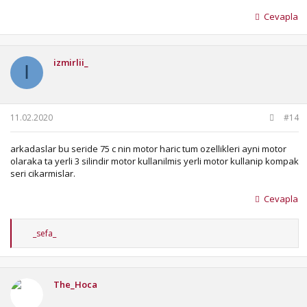
Cevapla
izmirlii_
I
11.02.2020
#14
arkadaslar bu seride 75 c nin motor haric tum ozellikleri ayni motor
olaraka ta yerli 3 silindir motor kullanilmis yerli motor kullanip kompak
seri cikarmislar.
Cevapla
T
_sefa_
e
p
k
i
The_Hoca
l
e