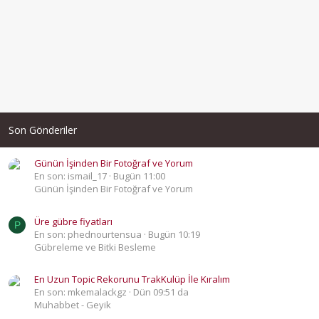
Son Gönderiler
Günün İşinden Bir Fotoğraf ve Yorum
En son: ismail_17
Bugün 11:00
Günün İşinden Bir Fotoğraf ve Yorum
Üre gübre fiyatları
P
En son: phednourtensua
Bugün 10:19
Gübreleme ve Bitki Besleme
En Uzun Topic Rekorunu TrakKulüp İle Kıralım
En son: mkemalackgz
Dün 09:51 da
Muhabbet - Geyik