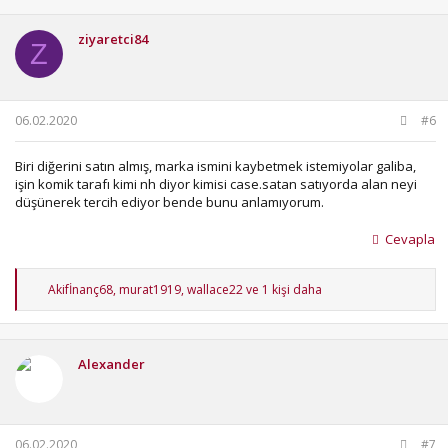
k
i
ziyaretci84
l
Z
e
r
:
06.02.2020
#6
Biri diğerini satın almış, marka ismini kaybetmek istemiyolar galiba,
işin komik tarafı kimi nh diyor kimisi case.satan satıyorda alan neyi
düşünerek tercih ediyor bende bunu anlamıyorum.
Cevapla
T
Akifİnanç68
,
murat1919
,
wallace22
ve 1 kişi daha
e
p
k
i
Alexander
l
e
r
:
06.02.2020
#7