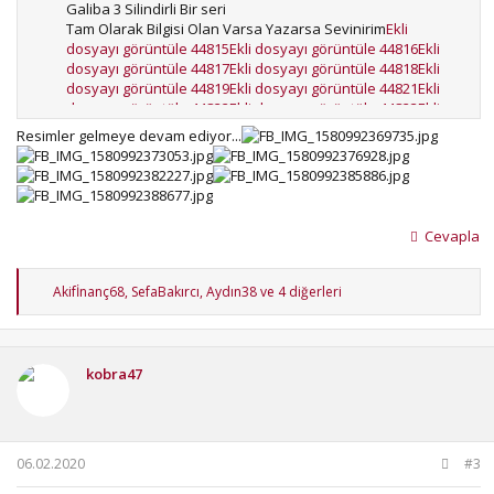
Galiba 3 Silindirli Bir seri
Tam Olarak Bilgisi Olan Varsa Yazarsa Sevinirim
Ekli
dosyayı görüntüle 44815
Ekli dosyayı görüntüle 44816
Ekli
dosyayı görüntüle 44817
Ekli dosyayı görüntüle 44818
Ekli
dosyayı görüntüle 44819
Ekli dosyayı görüntüle 44821
Ekli
dosyayı görüntüle 44822
Ekli dosyayı görüntüle 44823
Ekli
dosyayı görüntüle 44824
Resimler gelmeye devam ediyor...
Cevapla
T
Akifİnanç68
,
SefaBakırcı
,
Aydın38
ve 4 diğerleri
e
p
k
i
kobra47
l
e
r
:
06.02.2020
#3