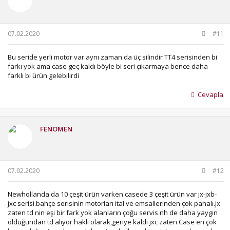
e
r
:
07.02.2020
#11
Bu seride yerli motor var aynı zaman da üç silindir TT4 serisinden bi
farkı yok ama case geç kaldı böyle bi seri çıkarmaya bence daha
farklı bi ürün gelebilirdi
Cevapla
FENOMEN
07.02.2020
#12
Newhollanda da 10 çeşit ürün varken casede 3 çeşit ürün var jx-jxb-
jxc serisi.bahçe serisinin motorları ital ve emsallerinden çok pahalı.jx
zaten td nin eşi bir fark yok alanların çoğu servis nh de daha yaygın
olduğundan td alıyor haklı olarak,geriye kaldı jxc zaten Case en çok