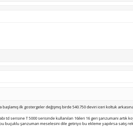
başlamış ilk gostergeler değişmış birde 540.750 deviri iceri koltuk arkasın
 abi td serisine T 5000 serisinde kullanılan 16ileri 16 geri şanzumani artık 
u buçuklu şanzuman meselesini dile getiriyo bu ekleme yapılırsa satış reko