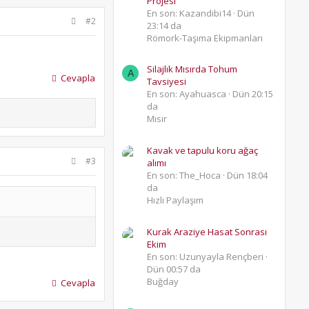
Projesi
En son: Kazandibi14
Dün
#2
23:14 da
Römork-Taşıma Ekipmanları
Silajlık Mısırda Tohum
A
Cevapla
Tavsiyesi
En son: Ayahuasca
Dün 20:15
da
Mısır
Kavak ve tapulu koru ağaç
#3
alımı
En son: The_Hoca
Dün 18:04
da
Hızlı Paylaşım
Kurak Araziye Hasat Sonrası
Ekim
En son: Uzunyayla Rençberi
Dün 00:57 da
Buğday
Cevapla