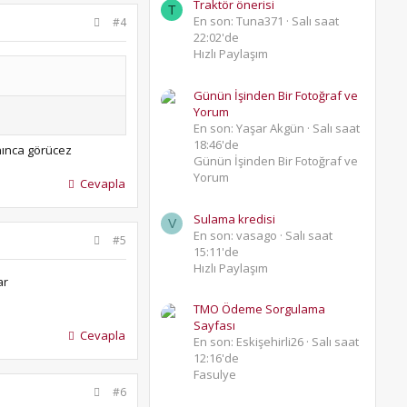
Traktör önerisi
T
En son: Tuna371
Salı saat
#4
22:02'de
Hızlı Paylaşım
Günün İşinden Bir Fotoğraf ve
Yorum
En son: Yaşar Akgün
Salı saat
18:46'de
nınca görücez
Günün İşinden Bir Fotoğraf ve
Yorum
Cevapla
Sulama kredisi
V
En son: vasago
Salı saat
#5
15:11'de
Hızlı Paylaşım
ar
TMO Ödeme Sorgulama
Sayfası
Cevapla
En son: Eskişehirli26
Salı saat
12:16'de
Fasulye
#6