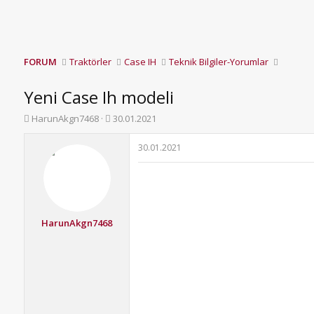
FORUM
Traktörler
Case IH
Teknik Bilgiler-Yorumlar
Yeni Case Ih modeli
K
B
HarunAkgn7468
30.01.2021
o
a
n
ş
30.01.2021
b
l
u
a
y
n
u
g
b
ı
a
ç
HarunAkgn7468
ş
t
l
a
a
r
t
i
a
h
n
i