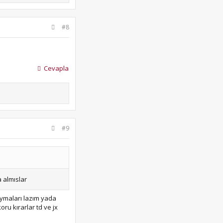
#8
Cevapla
#9
a almıslar
koymaları lazım yada
ru kırarlar td ve jx