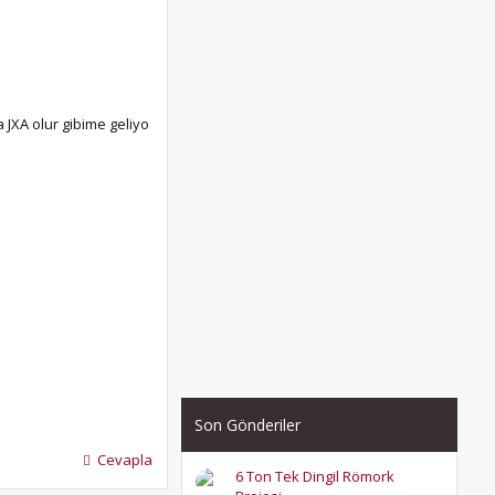
 JXA olur gibime geliyo
Son Gönderiler
Cevapla
6 Ton Tek Dingil Römork