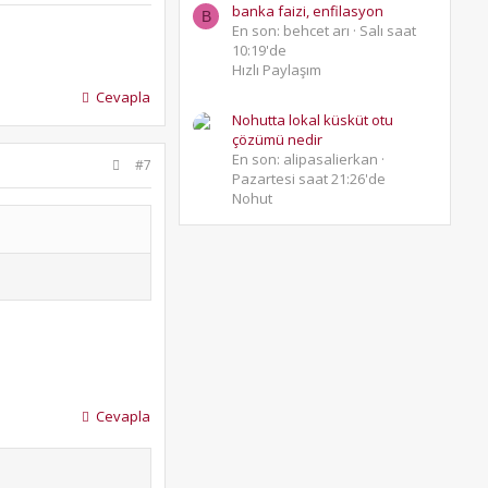
banka faizi, enfilasyon
B
En son: behcet arı
Salı saat
10:19'de
Hızlı Paylaşım
Cevapla
Nohutta lokal küsküt otu
çözümü nedir
En son: alipasalierkan
#7
Pazartesi saat 21:26'de
Nohut
Cevapla