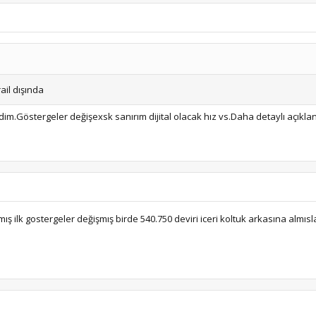
ail dışında
im.Göstergeler değişexsk sanırım dijital olacak hız vs.Daha detaylı açıkla
 ilk gostergeler değişmış birde 540.750 deviri iceri koltuk arkasına almısl