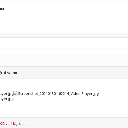
rmı
ğraf varmı
e22
ve 1 kişi daha