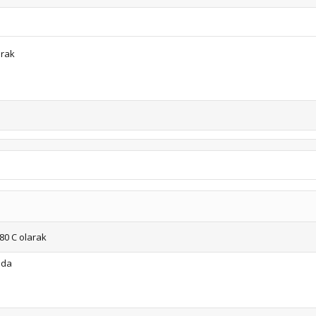
arak
 80 C olarak
nda