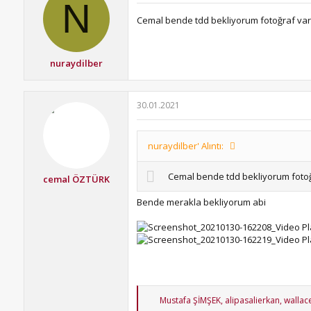
N
Cemal bende tdd bekliyorum fotoğraf va
nuraydilber
30.01.2021
nuraydilber' Alıntı:
Cemal bende tdd bekliyorum foto
cemal ÖZTÜRK
Bende merakla bekliyorum abi
T
Mustafa ŞİMŞEK
,
alipasalierkan
,
wallac
e