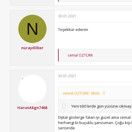
p
k
i
30.01.2021
l
N
e
r
Teşekkür ederim
:
nuraydilber
T
cemal ÖZTÜRK
e
p
k
i
30.01.2021
l
e
r
:
cemal ÖZTÜRK' Alıntı:
Yeni tdd lerde gün yüzüne cıkmaya 
HarunAkgn7468
Dijital gösterge falan iyi güzel ama cemal
herhangi bi buçuklu şanzuman. Çoğu kişi b
serisinde.