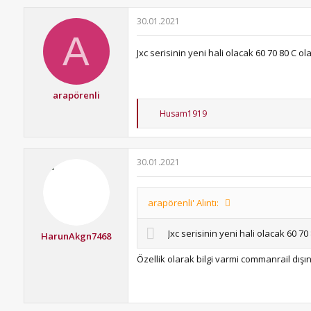
30.01.2021
A
Jxc serisinin yeni hali olacak 60 70 80 C ol
arapörenli
T
Husam1919
e
p
k
i
30.01.2021
l
e
r
:
arapörenli' Alıntı:
Jxc serisinin yeni hali olacak 60 70
HarunAkgn7468
Özellik olarak bilgi varmi commanrail dışı