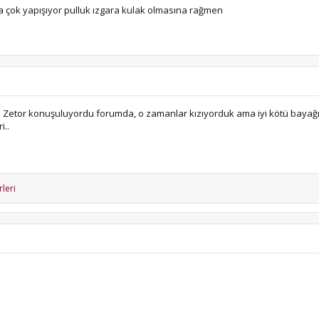
ga çok yapışıyor pulluk ızgara kulak olmasına rağmen
ün Zetor konuşuluyordu forumda, o zamanlar kızıyorduk ama iyi kötü bayağ
i..
leri