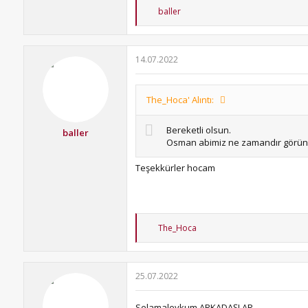
T
baller
e
p
k
i
14.07.2022
l
e
r
:
The_Hoca' Alıntı:
Bereketli olsun.
baller
Osman abimiz ne zamandır görü
Teşekkürler hocam
T
The_Hoca
e
p
k
i
25.07.2022
l
e
r
Selamaleykum ARKADAŞLAR...