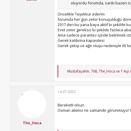
oluyordu forumda, sanki bazen öz
Öncelikle Teşekkür ederim
forumda her gün zetor konuşulduğu döne
2017 den bu yana baya aktif bı şekilde ku
Evet zetor gereksiz bı şekilde fazlaca abar
Ama sadece parantez içinde belirtmek ister
Gerek kaldırma kapasitesi
Gerek çekişi ve ağır oluşu nedeniyle 65 b
T
Mustafaşahin
,
768
,
The_Hoca
ve 1 kişi
e
p
k
i
14.07.2022
l
e
r
Bereketli olsun.
:
Osman abimiz ne zamandır görünmüyor 
The_Hoca