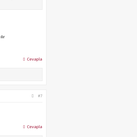
lir
Cevapla
#7
Cevapla