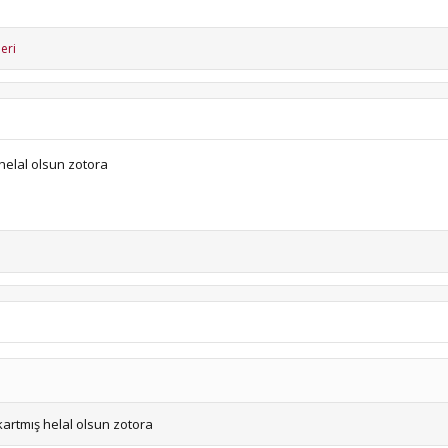
eri
helal olsun zotora
kartmış helal olsun zotora