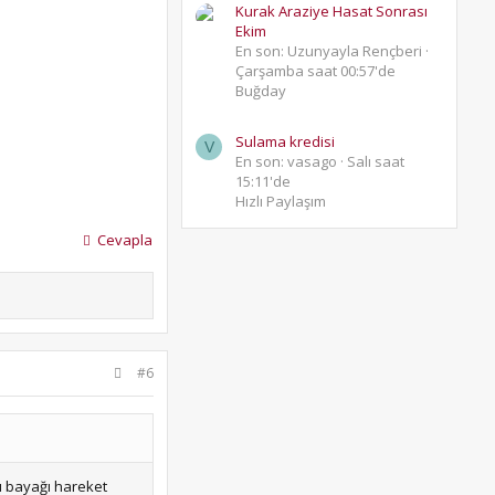
Kurak Araziye Hasat Sonrası
Ekim
En son: Uzunyayla Rençberi
Çarşamba saat 00:57'de
Buğday
Sulama kredisi
V
En son: vasago
Salı saat
15:11'de
Hızlı Paylaşım
Cevapla
#6
ü bayağı hareket