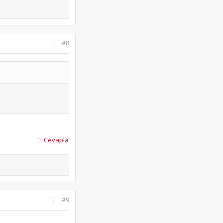
#8
Cevapla
#9