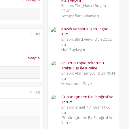
KG SARDIM
En son: The_Hoca
Bugün
02:40
Fotoğraflar (Çekimler)
Kavak ve tapulu koru ağaç
alımı
#2
En son: Blackview
Dün 22:22
da
Hızlı Paylaşım
Cevapla
En Uzun Topic Rekorunu
TrakKulüp İle Kıralım
En son: Akifİnanç68
Dün 19:44
da
Muhabbet - Geyik
#3
Günün İşinden Bir Fotoğraf ve
Yorum
En son: ismail_17
Dün 11:00
da
Günün İşinden Bir Fotoğraf ve
Yorum