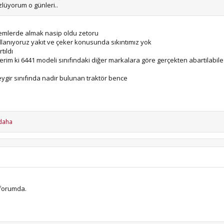
lüyorum o günleri..
mlerde almak nasip oldu zetoru
llanıyoruz yakıt ve çeker konusunda sıkıntımız yok
tıldı
im ki 6441 modeli sınıfındaki diğer markalara göre gerçekten abartilabile i
eygir sınıfında nadir bulunan traktör bence
 daha
forumda.