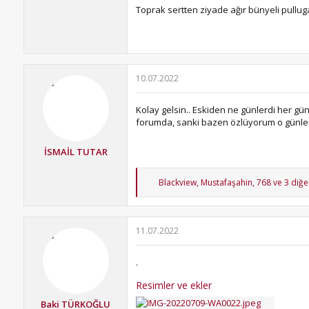
Toprak sertten ziyade ağır bünyeli pullu
10.07.2022
Kolay gelsin.. Eskiden ne günlerdi her g
forumda, sanki bazen özlüyorum o günler
İSMAİL TUTAR
T
Blackview
,
Mustafaşahin
,
768
ve 3 diğer
e
p
k
i
11.07.2022
l
e
r
.
:
Resimler ve ekler
Baki TÜRKOĞLU