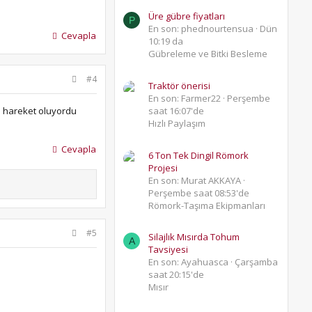
Üre gübre fiyatları
P
En son: phednourtensua
Dün
Cevapla
10:19 da
Gübreleme ve Bitki Besleme
#4
Traktör önerisi
En son: Farmer22
Perşembe
ı hareket oluyordu
saat 16:07'de
Hızlı Paylaşım
Cevapla
6 Ton Tek Dingil Römork
Projesi
En son: Murat AKKAYA
Perşembe saat 08:53'de
Römork-Taşıma Ekipmanları
#5
Silajlık Mısırda Tohum
A
Tavsiyesi
En son: Ayahuasca
Çarşamba
saat 20:15'de
Mısır