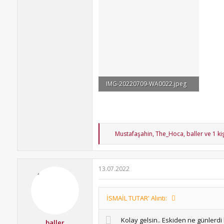
IMG-20220709-WA0022.jpeg
147.7 KB · Görüntüleme: 38
T
Mustafaşahin
,
The_Hoca
,
baller
ve 1 ki
e
p
k
i
13.07.2022
l
e
r
:
İSMAİL TUTAR' Alıntı:
Kolay gelsin.. Eskiden ne günlerd
baller