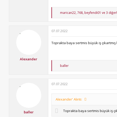
T
marican22
,
768
,
beyfendi01
ve 3 diğerl
e
p
k
i
07.07.2022
l
e
r
Toprakta baya sertmis büyük iş çıkartmış 
:
Alexander
T
baller
e
p
k
i
07.07.2022
l
e
r
:
Alexander' Alıntı:
Toprakta baya sertmis büyük iş çı
baller