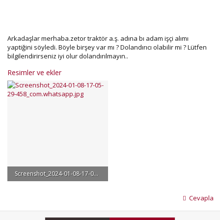
Arkadaşlar merhaba.zetor traktör a.ş. adına bı adam işçi alımı
yaptiğini söyledi. Böyle birşey var mı ? Dolandırıcı olabilir mi ? Lütfen
bilgilendirirseniz iyi olur dolandırılmayın..
Resimler ve ekler
Screenshot_2024-01-08-17-05-29-458_com.whatsapp.jpg
111.9 KB · Görüntüleme: 139
Cevapla