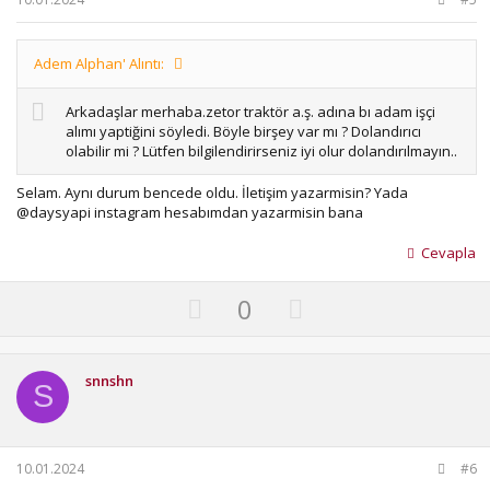
e
Adem Alphan' Alıntı:
Arkadaşlar merhaba.zetor traktör a.ş. adına bı adam işçi
alımı yaptiğini söyledi. Böyle birşey var mı ? Dolandırıcı
olabilir mi ? Lütfen bilgilendirirseniz iyi olur dolandırılmayın..
Selam. Aynı durum bencede oldu. İletişim yazarmisin? Yada
@daysyapi instagram hesabımdan yazarmisin bana
Cevapla
U
D
0
p
o
v
w
o
n
snnshn
S
t
v
e
o
t
10.01.2024
#6