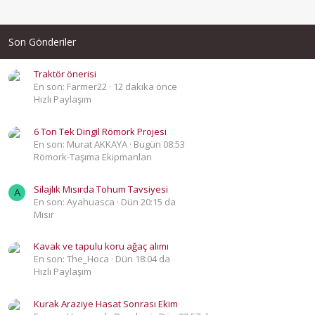
Son Gönderiler
Traktör önerisi
En son: Farmer22
12 dakika önce
Hızlı Paylaşım
6 Ton Tek Dingil Römork Projesi
En son: Murat AKKAYA
Bugün 08:53
Römork-Taşıma Ekipmanları
Silajlık Mısırda Tohum Tavsiyesi
A
En son: Ayahuasca
Dün 20:15 da
Mısır
Kavak ve tapulu koru ağaç alımı
En son: The_Hoca
Dün 18:04 da
Hızlı Paylaşım
Kurak Araziye Hasat Sonrası Ekim