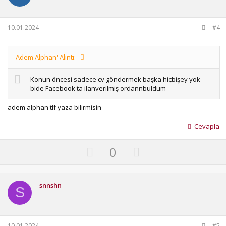
t
v
e
o
t
10.01.2024
#4
e
Adem Alphan' Alıntı:
Konun öncesi sadece cv göndermek başka hiçbişey yok
bide Facebook'ta ilanverilmiş ordannbuldum
adem alphan tlf yaza bilirmisin
Cevapla
U
D
0
p
o
v
w
o
n
snnshn
S
t
v
e
o
t
10.01.2024
#5