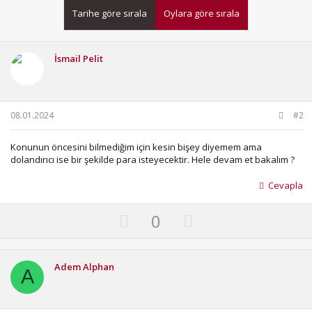
Tarihe göre sırala
Oylara göre sırala
İsmail Pelit
08.01.2024
#2
Konunun öncesini bilmediğim için kesin bişey diyemem ama
dolandırıcı ise bir şekilde para isteyecektir. Hele devam et bakalım ?
Cevapla
U
D
0
p
o
v
w
o
n
Adem Alphan
A
t
v
e
o