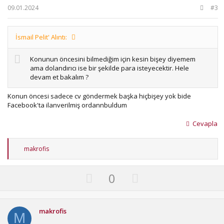
t
09.01.2024
#3
e
İsmail Pelit' Alıntı:
Konunun öncesini bilmediğim için kesin bişey diyemem
ama dolandırıcı ise bir şekilde para isteyecektir. Hele
devam et bakalım ?
Konun öncesi sadece cv göndermek başka hiçbişey yok bide
Facebook'ta ilanverilmiş ordannbuldum
Cevapla
T
makrofis
e
p
k
U
D
0
i
p
o
l
e
v
w
r
o
n
makrofis
:
M