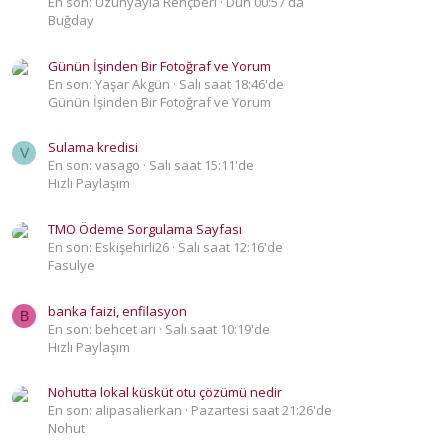
En son: Uzunyayla Rençberi
Dün 00:57 da
Buğday
Günün İşinden Bir Fotoğraf ve Yorum
En son: Yaşar Akgün
Salı saat 18:46'de
Günün İşinden Bir Fotoğraf ve Yorum
Sulama kredisi
V
En son: vasago
Salı saat 15:11'de
Hızlı Paylaşım
TMO Ödeme Sorgulama Sayfası
En son: Eskişehirli26
Salı saat 12:16'de
Fasulye
banka faizi, enfilasyon
B
En son: behcet arı
Salı saat 10:19'de
Hızlı Paylaşım
Nohutta lokal küsküt otu çözümü nedir
En son: alipasalierkan
Pazartesi saat 21:26'de
Nohut