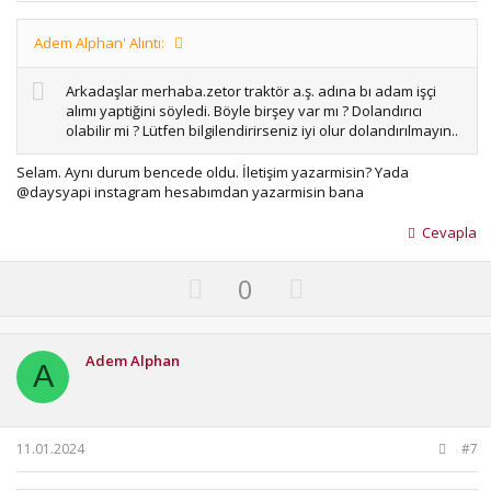
e
Adem Alphan' Alıntı:
Arkadaşlar merhaba.zetor traktör a.ş. adına bı adam işçi
alımı yaptiğini söyledi. Böyle birşey var mı ? Dolandırıcı
olabilir mi ? Lütfen bilgilendirirseniz iyi olur dolandırılmayın..
Selam. Aynı durum bencede oldu. İletişim yazarmisin? Yada
@daysyapi instagram hesabımdan yazarmisin bana
Cevapla
U
D
0
p
o
v
w
o
n
Adem Alphan
A
t
v
e
o
t
11.01.2024
#7
e