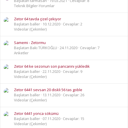
Başlatan tarmasan
19.03.2021
Cevaplar: 8
Teknik Bilgiler-Yorumlar
Zetor 64 tavda çizel çekiyor
Başlatan baller
10.12.2020
Cevaplar: 2
Videolar (Çekimler)
Samemi - Zetormu
Başlatan Baki TÜRKOĞLU
24.11.2020
Cevaplar: 7
Anketler
Zetor 64 ke sezonun son pancarını yükledik
Başlatan baller
22.11.2020
Cevaplar: 9
Videolar (Çekimler)
Zetor 6441 sevsan 20 diskli 56 tas goble
Başlatan baller
13.11.2020
Cevaplar: 26
Videolar (Çekimler)
Zetor 6441 yonca sökümü
Başlatan baller
07.11.2020
Cevaplar: 15
Videolar (Çekimler)