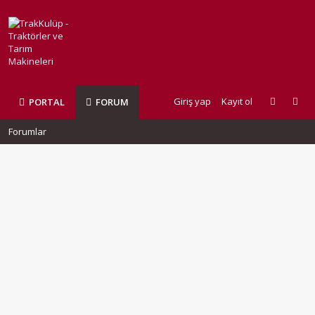
Giriş yap
Kayıt ol
PORTAL
FORUM
Forumlar