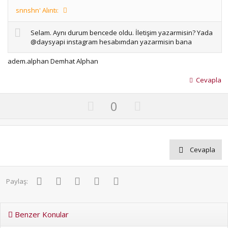
snnshn' Alıntı:
Selam. Aynı durum bencede oldu. İletişim yazarmisin? Yada
@daysyapi instagram hesabımdan yazarmisin bana
adem.alphan Demhat Alphan
Cevapla
U
D
0
p
o
v
w
o
n
Cevapla
t
v
e
o
t
Facebook
Twitter
Pinterest
WhatsApp
E-posta
Paylaş:
e
Benzer Konular