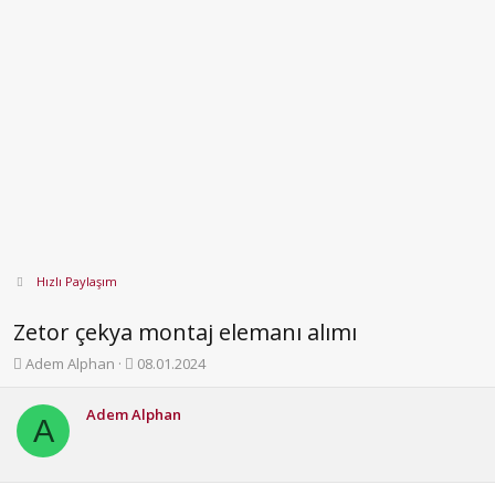
Hızlı Paylaşım
Zetor çekya montaj elemanı alımı
K
B
Adem Alphan
08.01.2024
o
a
n
ş
Adem Alphan
b
l
A
u
a
y
n
u
g