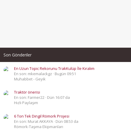
Son Gönderiler
En Uzun Topic Rekorunu TrakKulüp İle Kıralım
En son: mkemalackgz
Bugün 09:51
Muhabbet - Geyik
Traktör önerisi
En son: Farmer22
Dün 16:07 da
Hızlı Paylaşım
6 Ton Tek Dingil Römork Projesi
En son: Murat AKKAYA
Dün 08:53 da
Römork-Taşıma Ekipmanları