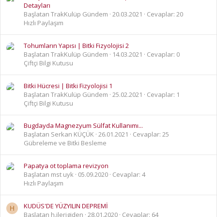
Detayları
Başlatan TrakKulüp Gündem
20.03.2021
Cevaplar: 20
Hızlı Paylaşım
Tohumların Yapısı | Bitki Fizyolojisi 2
Başlatan TrakKulüp Gündem
14.03.2021
Cevaplar: 0
Çiftçi Bilgi Kutusu
Bitki Hücresi | Bitki Fizyolojisi 1
Başlatan TrakKulüp Gündem
25.02.2021
Cevaplar: 1
Çiftçi Bilgi Kutusu
Bugdayda Magnezyum Sülfat Kullanımı...
Başlatan Serkan KÜÇÜK
26.01.2021
Cevaplar: 25
Gübreleme ve Bitki Besleme
Papatya ot toplama revizyon
Başlatan mst uyk
05.09.2020
Cevaplar: 4
Hızlı Paylaşım
KUDÜS'DE YÜZYILIN DEPREMİ
H
Başlatan h.ilerigiden
28.01.2020
Cevaplar: 64