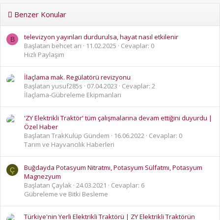
Benzer Konular
televizyon yayınları durdurulsa, hayat nasıl etkilenir
B
Başlatan behcet arı
11.02.2025
Cevaplar: 0
Hızlı Paylaşım
İlaçlama mak. Regülatörü revizyonu
Başlatan yusuf285s
07.04.2023
Cevaplar: 2
İlaçlama-Gübreleme Ekipmanları
'ZY Elektrikli Traktör' tüm çalışmalarına devam ettiğini duyurdu |
Özel Haber
Başlatan TrakKulüp Gündem
16.06.2022
Cevaplar: 0
Tarım ve Hayvancılık Haberleri
Buğdayda Potasyum Nitratmı, Potasyum Sülfatmı, Potasyum
Ç
Magnezyum
Başlatan Çaylak
24.03.2021
Cevaplar: 6
Gübreleme ve Bitki Besleme
Türkiye'nin Yerli Elektrikli Traktörü | ZY Elektrikli Traktörün