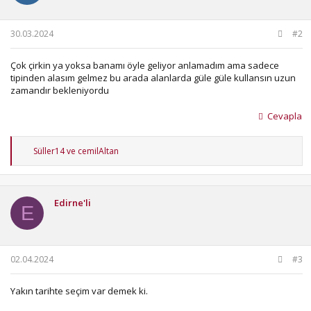
30.03.2024
#2
Çok çirkin ya yoksa banamı öyle geliyor anlamadım ama sadece
tipinden alasım gelmez bu arada alanlarda güle güle kullansın uzun
zamandır bekleniyordu
Cevapla
T
Süller14
ve
cemilAltan
e
p
k
i
Edirne'li
l
E
e
r
:
02.04.2024
#3
Yakın tarihte seçim var demek ki.