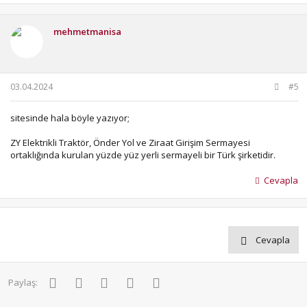
mehmetmanisa
03.04.2024
#5
sitesinde hala böyle yazıyor;
ZY Elektrikli Traktör, Önder Yol ve Ziraat Girişim Sermayesi
ortaklığında kurulan yüzde yüz yerli sermayeli bir Türk şirketidir.
Cevapla
Cevapla
Facebook
Twitter
Pinterest
WhatsApp
E-posta
Paylaş: