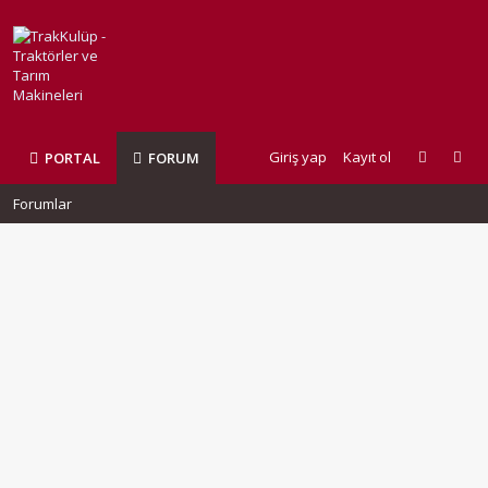
Giriş yap
Kayıt ol
PORTAL
FORUM
Forumlar