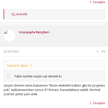
Cevapla
T
by_siverekli
e
p
k
i
Uzunyayla Rençberi
l
e
r
:
03.04.2024
#4
Edirne'li' Alıntı:
Yakın tarihte seçim var demek ki.
Geçen dönem tarım bakanının “Bizim elektrikli traktör gibi bir projemiz
yok” açıklamasından sonra ZY firması, Kanadalılara satıldı. Normal
özel bir şirket yani artık.
Cevapla