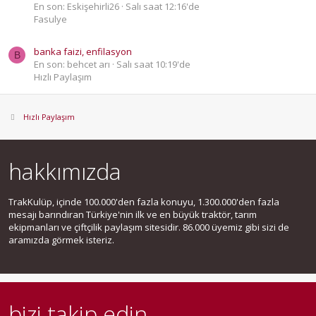
En son: Eskişehirli26
Salı saat 12:16'de
Fasulye
banka faizi, enfilasyon
B
En son: behcet arı
Salı saat 10:19'de
Hızlı Paylaşım
Hızlı Paylaşım
hakkımızda
TrakKulüp, içinde 100.000'den fazla konuyu, 1.300.000'den fazla
mesajı barındıran Türkiye'nin ilk ve en büyük traktör, tarım
ekipmanları ve çiftçilik paylaşım sitesidir. 86.000 üyemiz gibi sizi de
aramızda görmek isteriz.
bizi takip edin