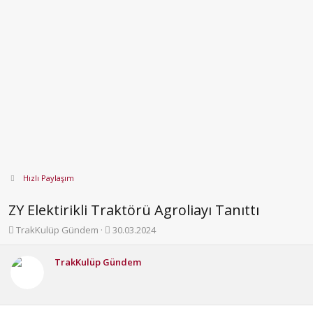
Hızlı Paylaşım
ZY Elektirikli Traktörü Agroliayı Tanıttı
K
B
TrakKulüp Gündem
30.03.2024
o
a
n
ş
TrakKulüp Gündem
b
l
u
a
y
n
u
g