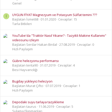
Genel
UYGUN FİYAT Magnezyum ve Potasyum Sülfat temini ???
İ
Başlatan İsmet68
01.01.2020
Cevaplar: 15
Tarla Bitkileri
YouTube'da "Traktör Nasıl Yıkanır? - Tazyikli Makine Kullanımı"
videosunu izleyin
Başlatan Serdar Hakan Birdal
27.08.2019
Cevaplar: 0
Hızlı Paylaşım
Gübre helezyonu performansı
Başlatan tenta90
31.07.2019
Cevaplar: 4
Besi Hayvancılığı
Bugday yükleyici helezyon
Başlatan Murat Çiftci
07.07.2019
Cevaplar: 1
Hızlı Paylaşım
Depodaki suyu tarlaya tazyikleme
Başlatan taurus
11.06.2019
Cevaplar: 5
Sulama Ekipmanları