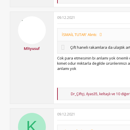
e
p
k
i
09.12.2021
l
e
r
:
İSMAİL TUTAR' Alıntı:
Çift haneli rakamlara da ulaştık ar
Mltyusuf
Cok para etmesinin bi anlamı yok önemli o
kimet odur miktarla degilde ürünlerimizi 
anlamı yok
T
Dr_Çiftçi
,
ilyas35
,
keltaşlı
ve 10 diğer
e
p
k
i
09.12.2021
l
K
e
r