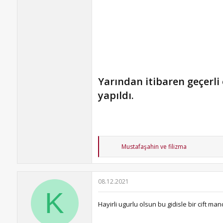
Yarından itibaren geçerli
yapıldı.​
T
Mustafaşahin
ve
filizma
e
p
k
i
08.12.2021
l
K
e
r
Hayirli ugurlu olsun bu gidisle bir cift mand
: