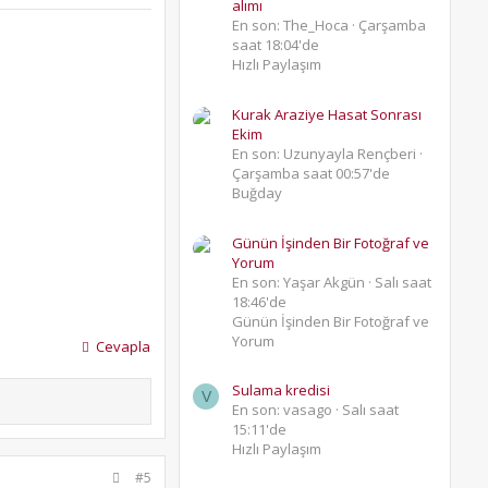
alımı
En son: The_Hoca
Çarşamba
saat 18:04'de
Hızlı Paylaşım
Kurak Araziye Hasat Sonrası
Ekim
En son: Uzunyayla Rençberi
Çarşamba saat 00:57'de
Buğday
Günün İşinden Bir Fotoğraf ve
Yorum
En son: Yaşar Akgün
Salı saat
18:46'de
Günün İşinden Bir Fotoğraf ve
Yorum
Cevapla
Sulama kredisi
V
En son: vasago
Salı saat
15:11'de
Hızlı Paylaşım
#5