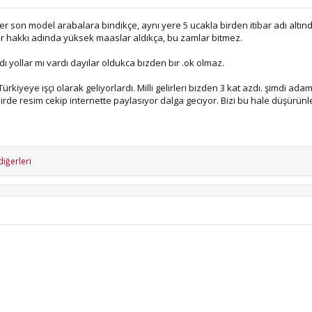
er son model arabalara bindikçe, aynı yere 5 ucakla birden itibar adı altınd
ur hakkı adında yüksek maaslar aldıkça, bu zamlar bitmez.
 yollar mı vardı dayılar oldukca bızden bır .ok olmaz.
rkiyeye işçi olarak geliyorlardı. Milli gelirleri bizden 3 kat azdı. şimdi adaml
irde resim cekip internette paylasıyor dalga gecıyor. Bizi bu hale düşürünler
diğerleri