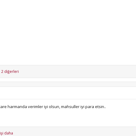
 2 diğerleri
 çare harmanda verimler iyi olsun, mahsuller iyi para etsin..
işi daha