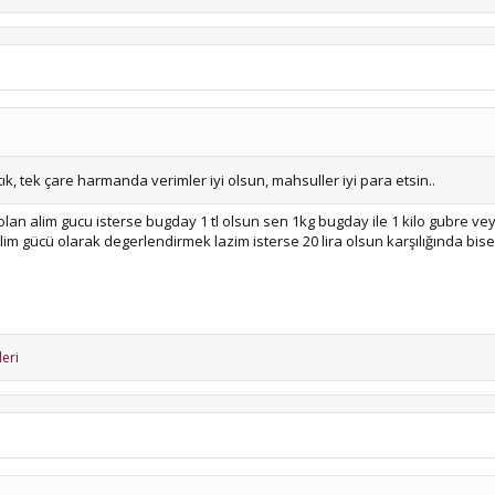
tık, tek çare harmanda verimler iyi olsun, mahsuller iyi para etsin..
lan alim gucu isterse bugday 1 tl olsun sen 1kg bugday ile 1 kilo gubre vey
alim gücü olarak degerlendirmek lazim isterse 20 lira olsun karşılığında bi
leri