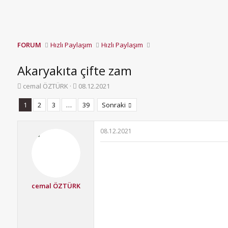
FORUM
Hızlı Paylaşım
Hızlı Paylaşım
Akaryakıta çifte zam
K
B
cemal ÖZTÜRK
08.12.2021
o
a
n
ş
1
2
3
…
39
Sonraki
b
l
u
a
y
n
08.12.2021
u
g
b
ı
a
ç
ş
t
l
a
cemal ÖZTÜRK
a
r
t
i
a
h
n
i