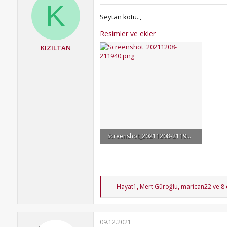
K
e
r
Seytan kotu..,
:
Resimler ve ekler
KIZILTAN
Screenshot_20211208-211940.png
385.1 KB · Görüntüleme: 66
T
Hayat1
,
Mert Güroğlu
,
marican22
ve 8 
e
p
k
i
09.12.2021
l