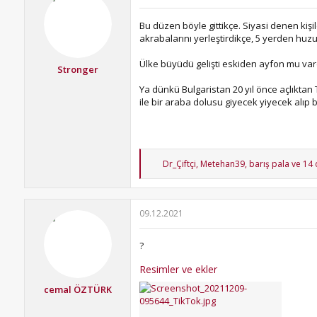
e
r
Bu düzen böyle gittikçe. Siyasi denen kişil
:
akrabalarını yerleştirdikçe, 5 yerden huz
Ülke büyüdü gelişti eskiden ayfon mu vardı
Stronger
Ya dünkü Bulgaristan 20 yıl önce açlıktan Tü
ile bir araba dolusu giyecek yiyecek alıp b
T
Dr_Çiftçi
,
Metehan39
,
barış pala
ve 14 
e
p
k
i
09.12.2021
l
e
r
?
:
Resimler ve ekler
cemal ÖZTÜRK