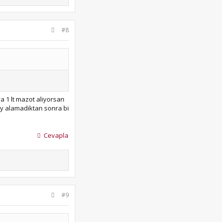
#8
a 1 lt mazot aliyorsan
sey alamadiktan sonra bi
Cevapla
#9