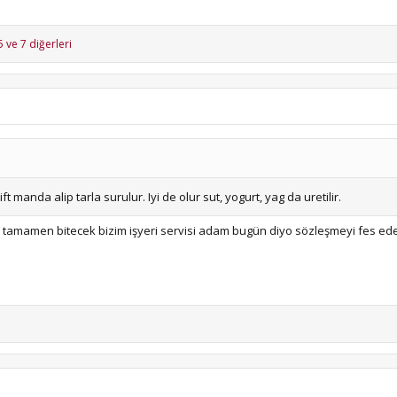
5
ve 7 diğerleri
ift manda alip tarla surulur. Iyi de olur sut, yogurt, yag da uretilir.
m tamamen bitecek bizim işyeri servisi adam bugün diyo sözleşmeyi fes ede