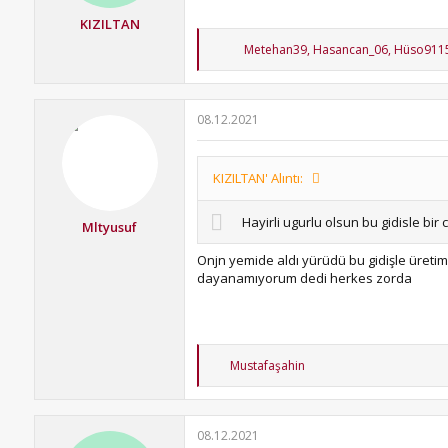
KIZILTAN
T
Metehan39
,
Hasancan_06
,
Hüso911
e
p
k
i
08.12.2021
l
e
r
:
KIZILTAN' Alıntı:
Hayirli ugurlu olsun bu gidisle bir c
Mltyusuf
Onjn yemide aldı yürüdü bu gidişle üreti
dayanamıyorum dedi herkes zorda
T
Mustafaşahin
e
p
k
i
08.12.2021
l