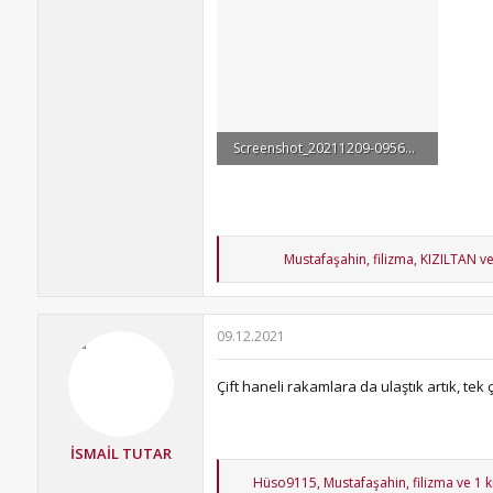
Screenshot_20211209-095644_TikTok.jpg
83.2 KB · Görüntüleme: 58
T
Mustafaşahin
,
filizma
,
KIZILTAN
ve
e
p
k
i
09.12.2021
l
e
r
Çift haneli rakamlara da ulaştık artık, tek
:
İSMAİL TUTAR
T
Hüso9115
,
Mustafaşahin
,
filizma
ve 1 k