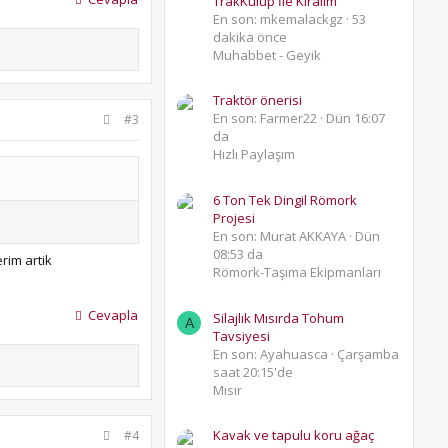
TrakKulüp İle Kıralım
En son: mkemalackgz
53
dakika önce
Muhabbet - Geyik
Traktör önerisi
En son: Farmer22
Dün 16:07
#3
da
Hızlı Paylaşım
6 Ton Tek Dingil Römork
Projesi
En son: Murat AKKAYA
Dün
08:53 da
rim artik
Römork-Taşıma Ekipmanları
Cevapla
Silajlık Mısırda Tohum
A
Tavsiyesi
En son: Ayahuasca
Çarşamba
saat 20:15'de
Mısır
Kavak ve tapulu koru ağaç
#4