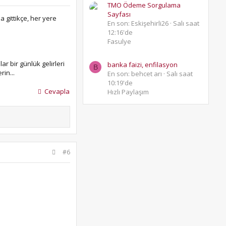
TMO Ödeme Sorgulama
Sayfası
a gittikçe, her yere
En son: Eskişehirli26
Salı saat
12:16'de
Fasulye
ar bir günlük gelirleri
banka faizi, enfilasyon
B
in...
En son: behcet arı
Salı saat
10:19'de
Cevapla
Hızlı Paylaşım
#6