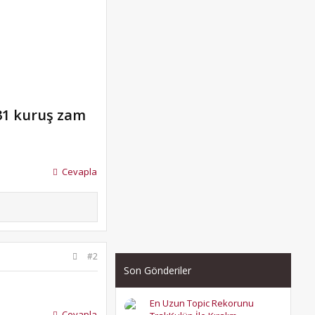
 31 kuruş zam
Cevapla
#2
Son Gönderiler
En Uzun Topic Rekorunu
Cevapla