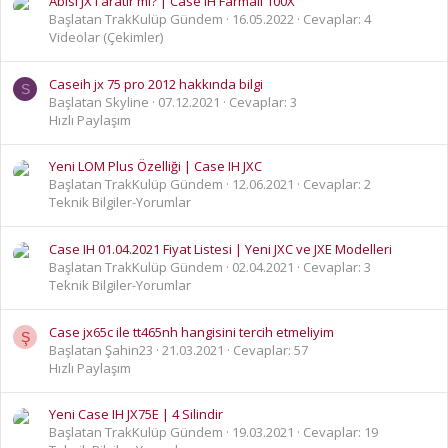
Abisi JX'i aratır mı? | Case IH Farmall 100X
Başlatan TrakKulüp Gündem
16.05.2022
Cevaplar: 4
Videolar (Çekimler)
Caseih jx 75 pro 2012 hakkında bilgi
S
Başlatan Skyline
07.12.2021
Cevaplar: 3
Hızlı Paylaşım
Yeni LOM Plus Özelliği | Case IH JXC
Başlatan TrakKulüp Gündem
12.06.2021
Cevaplar: 2
Teknik Bilgiler-Yorumlar
Case IH 01.04.2021 Fiyat Listesi | Yeni JXC ve JXE Modelleri
Başlatan TrakKulüp Gündem
02.04.2021
Cevaplar: 3
Teknik Bilgiler-Yorumlar
Case jx65c ile tt465nh hangisini tercih etmeliyim
Ş
Başlatan Şahin23
21.03.2021
Cevaplar: 57
Hızlı Paylaşım
Yeni Case IH JX75E | 4 Silindir
Başlatan TrakKulüp Gündem
19.03.2021
Cevaplar: 19