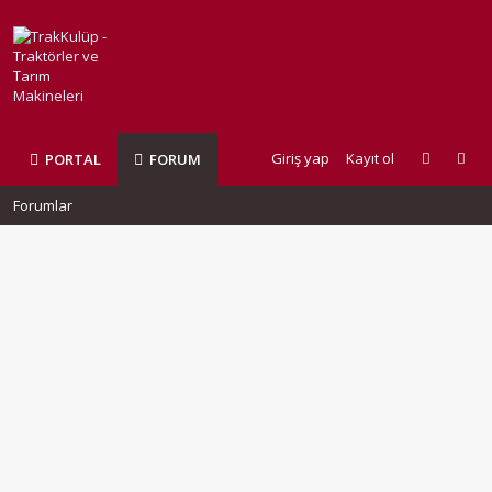
Giriş yap
Kayıt ol
PORTAL
FORUM
Forumlar