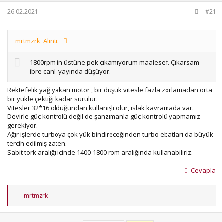
b
ı
26.02.2021
#21
a
ç
ş
t
l
a
a
r
mrtmzrk' Alıntı:
t
i
a
h
1800rpm in üstüne pek çıkamıyorum maalesef. Çıkarsam
n
i
ibre canlı yayında düşüyor.
Rektefelik yağ yakan motor , bir düşük vitesle fazla zorlamadan orta
bir yükle çektiği kadar sürülür.
Vitesler 32*16 olduğundan kullanışlı olur, ıslak kavramada var.
Devirle güç kontrolü değil de şanzımanla güç kontrolü yapmamız
gerekiyor.
Ağır işlerde turboya çok yük bindireceğinden turbo ebatları da büyük
tercih edilmiş zaten.
Sabit tork aralığı içinde 1400-1800 rpm aralığında kullanabiliriz.
Cevapla
T
mrtmzrk
e
p
k