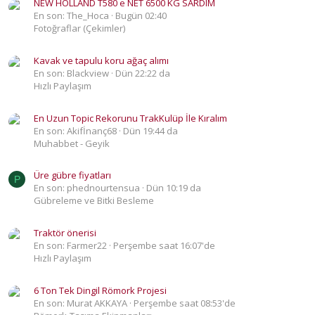
NEW HOLLAND T580 e NET 6500 KG SARDIM
En son: The_Hoca
Bugün 02:40
Fotoğraflar (Çekimler)
Kavak ve tapulu koru ağaç alımı
En son: Blackview
Dün 22:22 da
Hızlı Paylaşım
En Uzun Topic Rekorunu TrakKulüp İle Kıralım
En son: Akifİnanç68
Dün 19:44 da
Muhabbet - Geyik
Üre gübre fiyatları
P
En son: phednourtensua
Dün 10:19 da
Gübreleme ve Bitki Besleme
Traktör önerisi
En son: Farmer22
Perşembe saat 16:07'de
Hızlı Paylaşım
6 Ton Tek Dingil Römork Projesi
En son: Murat AKKAYA
Perşembe saat 08:53'de