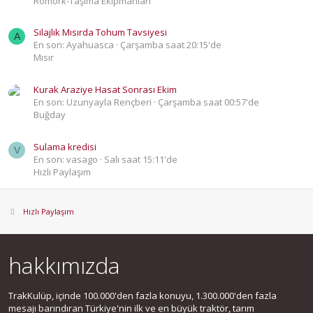
Römork-Taşıma Ekipmanları
Silajlık Mısırda Tohum Tavsiyesi
A
En son: Ayahuasca
Çarşamba saat 20:15'de
Mısır
Kurak Araziye Hasat Sonrası Ekim
En son: Uzunyayla Rençberi
Çarşamba saat 00:57'de
Buğday
Sulama kredisi
V
En son: vasago
Salı saat 15:11'de
Hızlı Paylaşım
Hızlı Paylaşım
hakkımızda
TrakKulüp, içinde 100.000'den fazla konuyu, 1.300.000'den fazla
mesajı barındıran Türkiye'nin ilk ve en büyük traktör, tarım