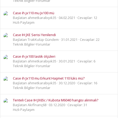
Teknik Bilgiler-Yorumlar
Case ih jx110 mu Jx100 mü
Başlatan ahmetkarabıyık35
04.02.2021
Cevaplar: 12
Hızlı Paylaşım
Case IH JXE Serisi Yenilendi
Başlatan TrakKulüp Gündem
31.01.2021
Cevaplar: 22
Teknik Bilgiler-Yorumlar
Case ih jx100 lastik ölçüleri
Başlatan ahmetkarabıyık35
30.01.2021
Cevaplar: 6
Teknik Bilgiler-Yorumlar
Case ih Jx110 mu Erkunt Haşmet 110 lüks mü?
Başlatan ahmetkarabıyık35
30.12.2020
Cevaplar: 16
Teknik Bilgiler-Yorumlar
Tenteli Case IH JX65c / Kubota M6040 hangisi alınmalı?
Başlatan Akifİnanç68
03.12.2020
Cevaplar: 31
Hızlı Paylaşım