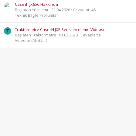
Case ih JX65C Hakkında
Başlatan Yücel tmr
21.04.2020
Cevaplar: 46
Teknik Bilgiler-Yorumlar
Traktörmetre Case IH JXE Serisi İnceleme Videosu
T
Başlatan Traktörmetre
01.03.2020
Cevaplar: 0
Videolar (Alıntılar)