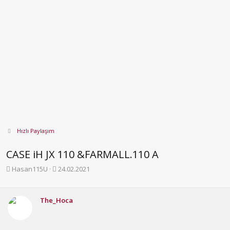
Hızlı Paylaşım
CASE iH JX 110 &FARMALL.110 A
K
B
Hasan115U
24.02.2021
o
a
n
ş
b
l
The_Hoca
u
a
y
n
u
g