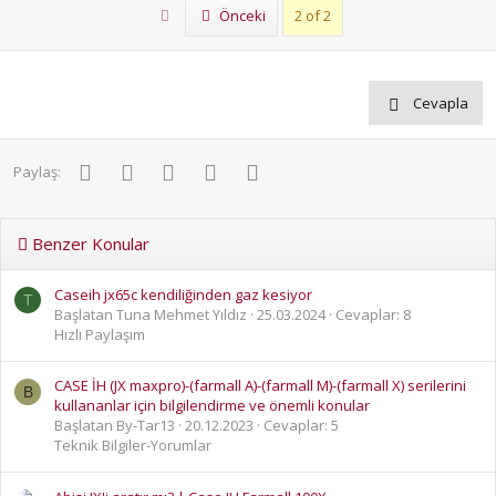
i
First
Önceki
2 of 2
l
e
r
:
Cevapla
Facebook
Twitter
Pinterest
WhatsApp
E-posta
Paylaş:
Benzer Konular
Caseih jx65c kendiliğinden gaz kesiyor
T
Başlatan Tuna Mehmet Yıldız
25.03.2024
Cevaplar: 8
Hızlı Paylaşım
CASE İH (JX maxpro)-(farmall A)-(farmall M)-(farmall X) serilerini
B
kullananlar için bilgilendirme ve önemli konular
Başlatan By-Tar13
20.12.2023
Cevaplar: 5
Teknik Bilgiler-Yorumlar