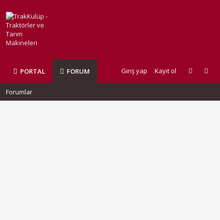
Giriş yap
Kayıt ol
PORTAL
FORUM
Forumlar