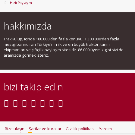
Hızlı Paylaşım
hakkımızda
TrakKulüp, içinde 100.000'den fazla konuyu, 1.300.000'den fazla
mesajı barındıran Türkiye'nin ilk ve en büyük traktör, tarım
ekipmanları ve çiftçilik paylaşım sitesidir. 86.000 üyemiz gibi sizi de
aramızda görmek isteriz.
bizi takip edin
Bize ulaşın
Şartlar ve kurallar
Gizlilik politikası
Yardım
Ana sayfa
R