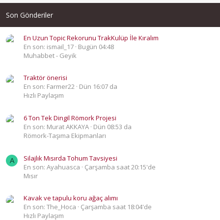
Son Gönderiler
En Uzun Topic Rekorunu TrakKulüp İle Kıralım
En son: ismail_17
Bugün 04:48
Muhabbet - Geyik
Traktör önerisi
En son: Farmer22
Dün 16:07 da
Hızlı Paylaşım
6 Ton Tek Dingil Römork Projesi
En son: Murat AKKAYA
Dün 08:53 da
Römork-Taşıma Ekipmanları
Silajlık Mısırda Tohum Tavsiyesi
A
En son: Ayahuasca
Çarşamba saat 20:15'de
Mısır
Kavak ve tapulu koru ağaç alımı
En son: The_Hoca
Çarşamba saat 18:04'de
Hızlı Paylaşım