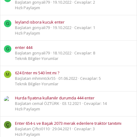
Başlatan gonyali79
19.10.2022
Cevaplar: 2
Hızlı Paylaşım
leyland isbora kucuk enter
G
Başlatan gonyali79
19.10.2022
Cevaplar: 1
Hızlı Paylaşım
enter 444
G
Başlatan gonyali79
18.10.2022
Cevaplar: 8
Teknik Bilgiler-Yorumlar
624 Enter mi 540 İmt mi ?
M
Başlatan mhmmtckr55
01.06.2022
Cevaplar: 5
Teknik Bilgiler-Yorumlar
Hurda fiyatına kullanılır durumda 444 enter
Başlatan cemal ÖZTÜRK
03.12.2021
Cevaplar: 14
Hızlı Paylaşım
Enter 654-s ve Başak 2073 merak edenlere traktör tanıtımı
Ç
Başlatan Çiftci0110
29.04.2021
Cevaplar: 3
Hızlı Paylaşım