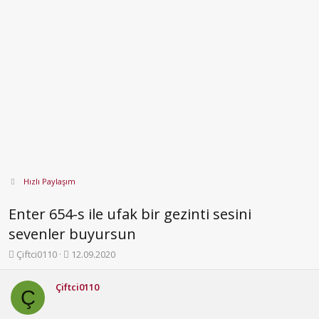
Hızlı Paylaşım
Enter 654-s ile ufak bir gezinti sesini
sevenler buyursun
K
B
Çiftci0110
12.09.2020
o
a
n
ş
Çiftci0110
b
l
Ç
u
a
y
n