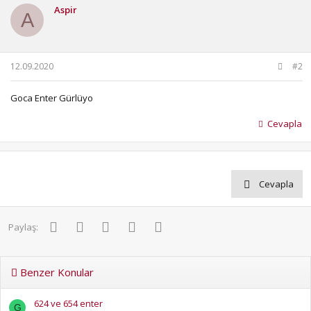
i
Aspir
l
A
e
r
:
12.09.2020
#2
Goca Enter Gürlüyo
Cevapla
Cevapla
Facebook
Twitter
Pinterest
WhatsApp
E-posta
Paylaş:
Benzer Konular
624 ve 654 enter
G