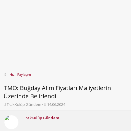
Hızlı Paylaşım
TMO: Buğday Alım Fiyatları Maliyetlerin
Üzerinde Belirlendi
K
B
TrakKulüp Gündem
14.06.2024
o
a
n
ş
TrakKulüp Gündem
b
l
u
a
y
n