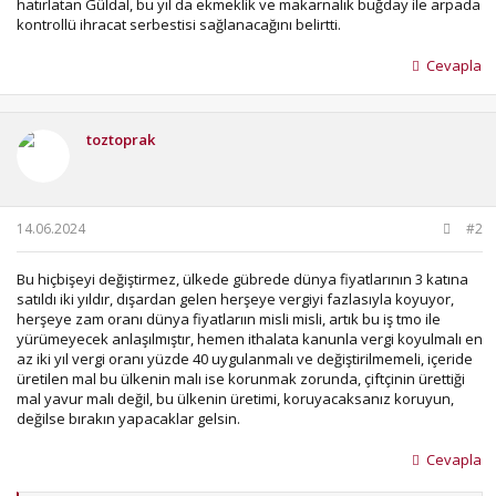
hatırlatan Güldal, bu yıl da ekmeklik ve makarnalık buğday ile arpada
kontrollü ihracat serbestisi sağlanacağını belirtti.
Cevapla
toztoprak
14.06.2024
#2
Bu hiçbişeyi değiştirmez, ülkede gübrede dünya fiyatlarının 3 katına
satıldı iki yıldır, dışardan gelen herşeye vergiyi fazlasıyla koyuyor,
herşeye zam oranı dünya fiyatlarıın misli misli, artık bu iş tmo ile
yürümeyecek anlaşılmıştır, hemen ithalata kanunla vergi koyulmalı en
az iki yıl vergi oranı yüzde 40 uygulanmalı ve değiştirilmemeli, içeride
üretilen mal bu ülkenin malı ise korunmak zorunda, çiftçinin ürettiği
mal yavur malı değil, bu ülkenin üretimi, koruyacaksanız koruyun,
değilse bırakın yapacaklar gelsin.
Cevapla