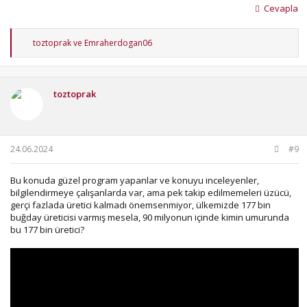
Cevapla
T
toztoprak
ve
Emraherdogan06
e
p
k
i
toztoprak
l
e
r
:
24.06.2024
#9
Bu konuda güzel program yapanlar ve konuyu inceleyenler,
bilgilendirmeye çalışanlarda var, ama pek takip edilmemeleri üzücü,
gerçi fazlada üretici kalmadı önemsenmiyor, ülkemizde 177 bin
buğday üreticisi varmış mesela, 90 milyonun içinde kimin umurunda
bu 177 bin üretici?