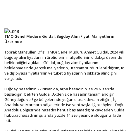
TMO Genel Müdürü Güldal: Buğday Alım Fiyatı Maliyetlerin
Üzerinde
Toprak Mahsulleri Ofisi (TMO) Genel Müdürü Ahmet Güldal, 2024 yılı
buğday alım fiyatlarının üreticilerin maliyetlerinin oldukça üzerinde
belirlendiğini açıkladı. Güldal, buğday alım fiyatlarının
belirlenmesinde gerçek maliyetlerin, üretimin sürdürülebilirliğinin, iç
ve dış piyasa fiyatlarının ve tüketici fiyatlarının dikkate alındığını
vurguladı.
Buğday hasadının 27 Nisan’da, arpa hasadının ise 29 Nisan’da
başladığını belirten Güldal, Akdeniz’de hasadın tamamlandığını,
Güneydoğu ve Ege bölgelerinde yoğun olarak devam ettiğini, İç
Anadolu ve Marmara bölgelerinde ise yeni başladığını söyledi. Doğu
Anadolu Bölgesi’nde hasadın henüz başlamadığını kaydeden Güldal,
hububat hasadının şu anda yüzde 14 seviyesinde olduğunu ifade
etti.
Güldal, TMO'nun buğday alım fiyatlarını şu şekilde duyurdu: Ekmeklik