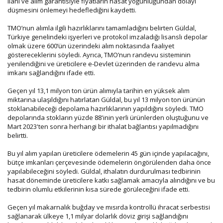
ilanı ve alım garantisiyle fiyatların hasat yoğunluğundan dolayı
düşmesini önlemeyi hedeflediğini kaydetti.
TMO’nun alımla ilgili hazırlıklarını tamamladığını belirten Güldal,
Türkiye genelindeki işyerleri ve protokol imzaladığı lisanslı depolar
olmak üzere 600’ün üzerindeki alım noktasında faaliyet
göstereceklerini söyledi. Ayrıca, TMO’nun randevu sisteminin
yenilendiğini ve üreticilere e-Devlet üzerinden de randevu alma
imkanı sağlandığını ifade etti.
Geçen yıl 13,1 milyon ton ürün alımıyla tarihin en yüksek alım
miktarına ulaşıldığını hatırlatan Güldal, bu yıl 13 milyon ton ürünün
stoklanabileceği depolama hazırlıklarının yapıldığını söyledi. TMO
depolarında stokların yüzde 88'inin yerli ürünlerden oluştuğunu ve
Mart 2023'ten sonra herhangi bir ithalat bağlantısı yapılmadığını
belirtti.
Bu yıl alım yapılan üreticilere ödemelerin 45 gün içinde yapılacağını,
bütçe imkanları çerçevesinde ödemelerin öngörülenden daha önce
yapılabileceğini söyledi. Güldal, ithalatın durdurulması tedbirinin
hasat döneminde üreticilere katkı sağlamak amacıyla alındığını ve bu
tedbirin olumlu etkilerinin kısa sürede görüleceğini ifade etti.
Geçen yıl makarnalık buğday ve mısırda kontrollü ihracat serbestisi
sağlanarak ülkeye 1,1 milyar dolarlık döviz girişi sağlandığını