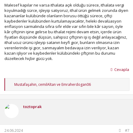
Malesef kapılar ne varsa ithalata açık olduğu sürece, ithalata vergi
koyulmadığı sürce, işleyip satıyoruz, ithal ürün gelmek zorunda diyen
kazananlar kulübünde olanların borusu öttüğü sürece, çiftçi
kaybedenler kulübünden kurtulamayacaktır, heleki devalüasyon
enflasyon sarmalında sıfıra sıfır elde var sıfırı bile kâr saysın, öyle
kâr çiftçinin işine gelirse bu ithalat rejimi devam etsin, içerde ürün
fiyatları düşsünde düşsün, sahipsiz çiftçinin işi iş değil anlayacağınız,
ithal ucuz ürünü işleyip satanın keyfi gıcır, bunların olmasına izin
verenlerinde işi gıcır, sanmayalım bedavaya izin veriliyor, kazan
kazan işliyor ve kaybedenler külübündeki çiftçinin bu durumu
düzeltecek hiçbir gücü yok.
Cevapla
T
Mustafaşahin
,
cemilAltan
ve
Emraherdogan06
e
p
k
i
toztoprak
l
e
r
:
24.06.2024
#7