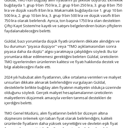
buğdayda 1. grup 9 bin 750 lira, 2. grup 9 bin 250 lira, 3. grup 8 bin 750
lira ve düşük vasıflı 8 bin lira. Makarnalık buğdayda ise 1. grup 10 bin
500 lira, 2. grup 10 bin lira, 3. grup 9 bin 500 lira ve düşük vasıflı 8 bin
750 lira olarak belirlendi. Ayrıca, ton başına 1750 lira olan destekten
Çiftçi Kayıt Sistemi’ne kayıtlı ve satışını belgelendiren bütün çiftçilerin
faydalanabileceğini belirtti.
Güldal, bazı yorumlarda düşük fiyatlı ürünlerin dikkate alındığını ve
bu durumun "piyasa düşüyor" veya "TMO açıklamasından sonra
piyasa daha da düştü" algısı yaratmaya çalışıldığını söyledi. Bu tür
yorumlara itibar edilmemesi gerektiğini belirten Güldal, üreticilerin
TMO işyerlerinden ürünlerinin kalitesi ve fiyatı hakkında destek ve
bilgi alabileceğini ifade etti.
2024 yılı hububat alım fiyatlarının, ülke ortalama verimleri ve maliyet
unsurları dikkate alınarak belirlendiğini vurgulayan Güldal,
desteklerle birlikte buğday alım fiyatının maliyetin oldukça üzerinde
olduğunu söyledi. Gerçek maliyet hesaplamalarının üreticilerin
maliyetlerini düşürmek amacıyla verilen tarımsal destekleri de
içerdiğini belirtti.
TMO Genel Müdürü, alım fiyatlarının belirli bir düzeyin altına
düşmesini önlemek için taban fiyat olarak belirlendiğini, kaliteli
ürünlerde fiyatların daha yüksek seyrettiğini ve devletin eşik fiyat