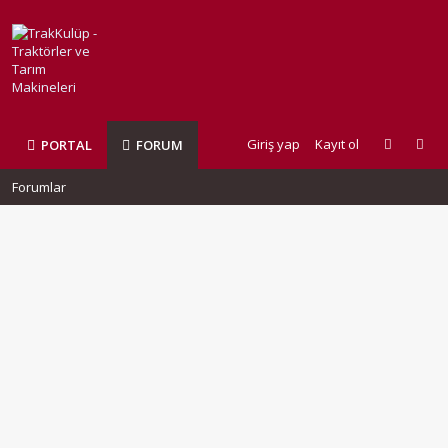
Giriş yap
Kayıt ol
PORTAL
FORUM
Forumlar