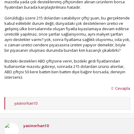
mazotla yada çok desteklenmiş çiftçisinden alınan ürünlerin borsa
fiyatından burada karşılaştırılması hatadır.
Görüldüğü üzere 215 dolardan satabiliyor çiftçi şuan, bu gerçektende
kabul edilebilir durum değil, dünyadaki çok desteklenen üretici ve
gelişmiş ülke borsalarında oluşan fiyatla kıyaslamaya devam edilirse
üreticilik yapılmaz, önce şartlar sağlanıyormu, aynı maliyet şartları
aynı destekler varmı? yok, sonra fiyatlama sağlıklı oluyormu, oda yok,
o zaman üretici cendere piyasasına üretim yapıyor demektir, böyle
bir piyasanın oluşması durumda bundan kim kazançlı çıkabilirki?
Bizdeki destekleri ABD çiftçisine verin, bizdeki girdi fiyatlarından
kullansınlar mazotu gübreyi, sonrada 215 dolardan ürünü alsınlar,
ABD çiftçisi 50 kere battım ben battım diye bağırır borsada, deneyin
isterseniz.
Cevapla
T
yasinorhan10
e
p
k
i
yasinorhan10
l
e