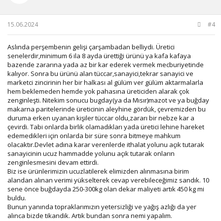
r
:
15.06.2024
#4
Aslında perşembenin gelişi çarşambadan belliydi. Üretici
senelerdir,minimum 6 ila 8 ayda ürettiği ürünü ya kafa kafaya
bazende zararına yada az bir kar ederek vermek mecburiyetinde
kalıyor. Sonra bu ürünü alan tüccar,sanayici,tekrar sanayici ve
marketci zincirinin her bir halkası al gülüm ver gülüm aktarmalarla
hem beklemeden hemde yok pahasına üreticiden alarak çok
zenginleşti. Nitekim sonucu bugday(ya da Mısır)mazot ve ya buğday
makarna paritelerinde üreticinin aleyhine gördük, çevremizden bu
duruma erken uyanan kişiler tüccar oldu,zararı bir nebze kar a
çevirdi. Tabi onlarda birlik olamadıkları yada üretici lehine hareket
edemedikleri için onlarda bir süre sonra bitmeye mahkum
olacaktır.Devlet adına karar verenlerde ithalat yolunu açık tutarak
sanayicinin ucuz hammadde yolunu açık tutarak onların
zenginlesmesini devam ettirdi.
Biz ise ürünlerimizin ucuzlatilerek elimizden alınmasına birim
alandan alınan verimi yükselterek cevap verebileceğimiz sandık. 10
sene önce buğdayda 250-300kg olan dekar maliyeti artık 450 kg mi
buldu.
Bunun yanında topraklarımızın yetersizliği ve yağış azlığı da yer
alınca bizde tikandik. Artık bundan sonra nemi yapalım.