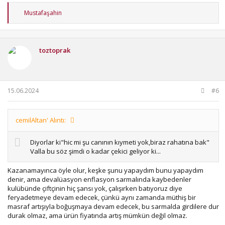
T
Mustafaşahin
e
p
k
i
toztoprak
l
e
r
:
15.06.2024
#6
cemilAltan' Alıntı:
Diyorlar ki"hic mi şu canının kıymeti yok,biraz rahatına bak"
Valla bu söz şimdi o kadar çekici geliyor ki...
Kazanamayınca öyle olur, keşke şunu yapaydım bunu yapaydım
denir, ama devalüasyon enflasyon sarmalında kaybedenler
kulübünde çiftçinin hiç şansı yok, çalışırken batıyoruz diye
feryadetmeye devam edecek, çünkü aynı zamanda müthiş bir
masraf artışıyla boğuşmaya devam edecek, bu sarmalda girdilere dur
durak olmaz, ama ürün fiyatında artış mümkün değil olmaz.