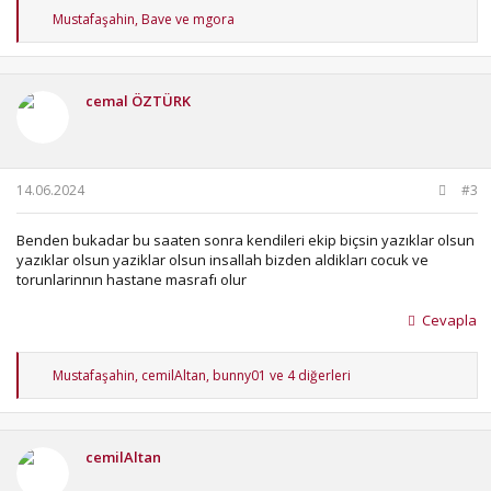
T
Mustafaşahin
,
Bave
ve
mgora
e
p
k
i
cemal ÖZTÜRK
l
e
r
:
14.06.2024
#3
Benden bukadar bu saaten sonra kendileri ekip biçsin yazıklar olsun
yazıklar olsun yaziklar olsun insallah bizden aldikları cocuk ve
torunlarinnın hastane masrafı olur
Cevapla
T
Mustafaşahin
,
cemilAltan
,
bunny01
ve 4 diğerleri
e
p
k
i
cemilAltan
l
e