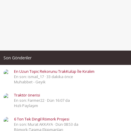
Son Gönderiler
En Uzun Topic Rekorunu TrakKulüp İle Kıralım
En son: ismail_17
33 dakika önce
Muhabbet - Geyik
Traktör önerisi
En son: Farmer22
Dün 16:07 da
Hızlı Paylaşım
6 Ton Tek Dingil Römork Projesi
En son: Murat AKKAYA
Dün 08:53 da
Römork-Taşıma Ekipmanları