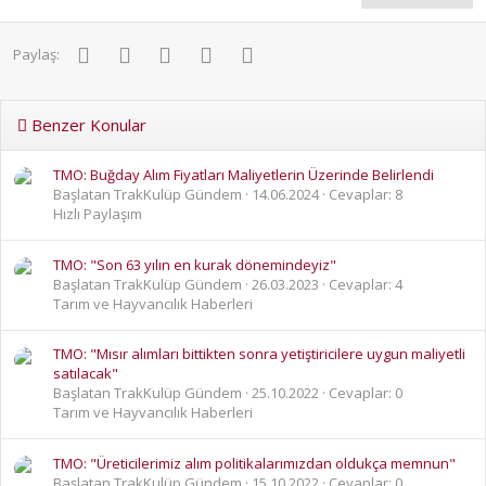
r
:
Facebook
Twitter
Pinterest
WhatsApp
E-posta
Paylaş:
Benzer Konular
TMO: Buğday Alım Fiyatları Maliyetlerin Üzerinde Belirlendi
Başlatan TrakKulüp Gündem
14.06.2024
Cevaplar: 8
Hızlı Paylaşım
TMO: "Son 63 yılın en kurak dönemindeyiz"
Başlatan TrakKulüp Gündem
26.03.2023
Cevaplar: 4
Tarım ve Hayvancılık Haberleri
TMO: "Mısır alımları bittikten sonra yetiştiricilere uygun maliyetli
satılacak"
Başlatan TrakKulüp Gündem
25.10.2022
Cevaplar: 0
Tarım ve Hayvancılık Haberleri
TMO: "Üreticilerimiz alım politikalarımızdan oldukça memnun"
Başlatan TrakKulüp Gündem
15.10.2022
Cevaplar: 0