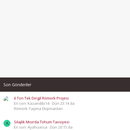
Son Gönderiler
6 Ton Tek Dingil Römork Projesi
En son: Kazandibi14
Dün 23:14 da
Römork-Taşıma Ekipmanları
Silajlık Mısırda Tohum Tavsiyesi
A
En son: Ayahuasca
Dün 20:15 da