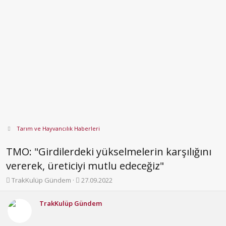
Tarım ve Hayvancılık Haberleri
TMO: "Girdilerdeki yükselmelerin karşılığını
vererek, üreticiyi mutlu edeceğiz"
K
B
TrakKulüp Gündem
27.09.2022
o
a
n
ş
TrakKulüp Gündem
b
l
u
a
y
n