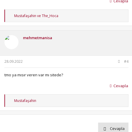
Cevapla
T
Mustafaşahin
ve
The_Hoca
e
p
k
i
mehmetmanisa
l
e
r
:
28.09.2022
#4
tmo ya mısır veren var mı sitede?
Cevapla
T
Mustafaşahin
e
p
k
i
l
e
Cevapla