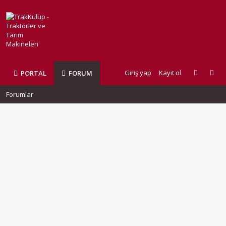
Giriş yap
Kayıt ol
PORTAL
FORUM
Forumlar