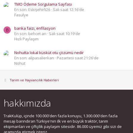
TMO Ödeme Sorgulama Sayfası
En son: Eskişehirli26
Salı saat 12:16'de
Fasulye
banka faizi, enfilasyon
B
En son: behcet arı
Salı saat 10:19'de
Hızlı Paylaşım
Nohutta lokal küsküt otu çözümü nedir
En son: alipasalierkan
Pazartesi saat 21:26'de
Nohut
Tarım ve Hayvancılık Haberleri
hakkımızda
TrakKulüp, içinde 100.000'den fazla konuyu, 1.300.000'den fazla
mesajı barındıran Türkiye'nin ilk ve en büyük traktör, tarım
ekipmanları ve çiftçilik paylaşım sitesidir. 86.000 üyemiz gibi sizi de
aramızda görmek isteriz.