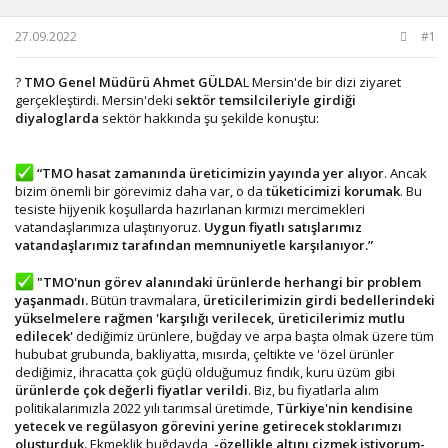
u
g
b
ı
27.09.2022
#1
a
ç
ş
t
?
TMO Genel Müdürü Ahmet GÜLDA
L Mersin'de bir dizi ziyaret
l
a
gerçekleştirdi. Mersin'deki
sektör temsilcileriyle girdiği
a
r
diyaloglarda
sektör hakkında şu şekilde konuştu:
t
i
a
h
n
i
“TMO hasat zamanında üreticimizin yayında yer alıyor
. Ancak
bizim önemli bir görevimiz daha var, o da
tüketicimizi korumak
. Bu
tesiste hijyenik koşullarda hazırlanan kırmızı mercimekleri
vatandaşlarımıza ulaştırıyoruz.
Uygun fiyatlı satışlarımız
vatandaşlarımız tarafından memnuniyetle karşılanıyor.”
"TMO'nun görev alanındaki ürünlerde herhangi bir problem
yaşanmadı.
Bütün travmalara,
üreticilerimizin girdi bedellerindeki
yükselmelere rağmen 'karşılığı verilecek,
üreticilerimiz mutlu
edilecek'
dediğimiz ürünlere, buğday ve arpa başta olmak üzere tüm
hububat grubunda, bakliyatta, mısırda, çeltikte ve 'özel ürünler
dediğimiz, ihracatta çok güçlü olduğumuz fındık, kuru üzüm gibi
ürünlerde çok değerli fiyatlar verildi
. Biz, bu fiyatlarla alım
politikalarımızla 2022 yılı tarımsal üretimde,
Türkiye'nin kendisine
yetecek ve regülasyon görevini yerine getirecek stoklarımızı
oluşturduk.
Ekmeklik buğdayda,
-özellikle altını çizmek istiyorum-