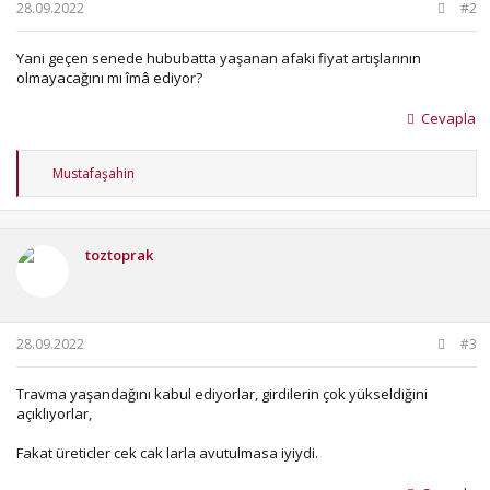
28.09.2022
#2
Yani geçen senede hububatta yaşanan afaki fiyat artışlarının
olmayacağını mı îmâ ediyor?
Cevapla
T
Mustafaşahin
e
p
k
i
toztoprak
l
e
r
:
28.09.2022
#3
Travma yaşandağını kabul ediyorlar, girdilerin çok yükseldiğini
açıklıyorlar,
Fakat üreticler cek cak larla avutulmasa iyiydi.