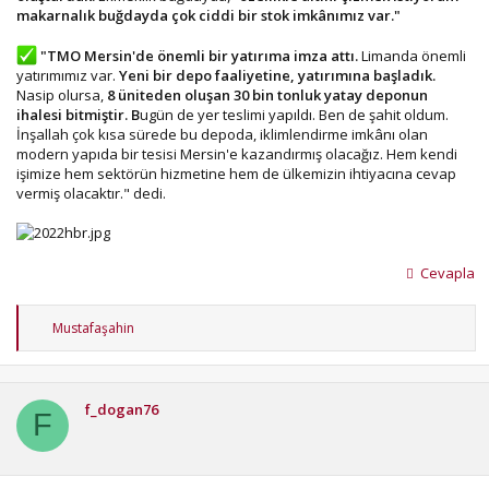
makarnalık buğdayda çok ciddi bir stok imkânımız var."
"TMO Mersin'de önemli bir yatırıma imza attı.
Limanda önemli
yatırımımız var.
Yeni bir depo faaliyetine, yatırımına başladık.
Nasip olursa,
8 üniteden oluşan 30 bin tonluk yatay deponun
ihalesi bitmiştir. B
ugün de yer teslimi yapıldı. Ben de şahit oldum.
İnşallah çok kısa sürede bu depoda, iklimlendirme imkânı olan
modern yapıda bir tesisi Mersin'e kazandırmış olacağız. Hem kendi
işimize hem sektörün hizmetine hem de ülkemizin ihtiyacına cevap
vermiş olacaktır." dedi.
Cevapla
T
Mustafaşahin
e
p
k
i
f_dogan76
l
F
e
r
: