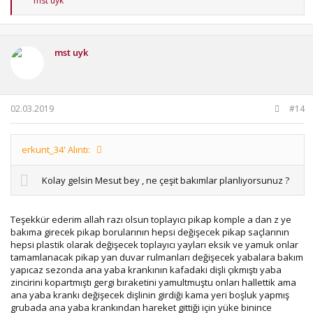
mst uyk
e
p
k
i
mst uyk
l
e
r
:
02.03.2019
#14
erkunt_34' Alıntı:
Kolay gelsin Mesut bey , ne çeşit bakımlar planliyorsunuz ?
Teşekkür ederim allah razı olsun toplayıcı pikap komple a dan z ye
bakıma girecek pikap borularının hepsi değişecek pikap saçlarının
hepsi plastik olarak değişecek toplayıcı yayları eksik ve yamuk onlar
tamamlanacak pikap yan duvar rulmanları değişecek yabalara bakım
yapıcaz sezonda ana yaba krankının kafadaki dişli çıkmıştı yaba
zincirini kopartmıştı gergi bıraketini yamultmuştu onları hallettik ama
ana yaba krankı değişecek dişlinin girdiği kama yeri boşluk yapmış
grubada ana yaba krankından hareket gittiği için yüke binince