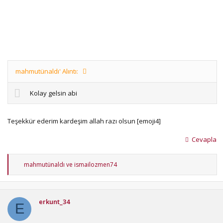
mahmutünaldı' Alıntı:
Kolay gelsin abi
Teşekkür ederim kardeşim allah razı olsun [emoji4]
Cevapla
T
mahmutünaldı
ve
ismailozmen74
e
p
k
i
erkunt_34
l
E
e
r