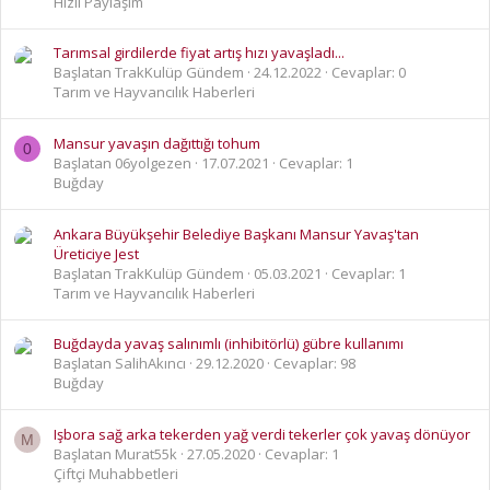
Hızlı Paylaşım
Tarımsal girdilerde fiyat artış hızı yavaşladı...
Başlatan TrakKulüp Gündem
24.12.2022
Cevaplar: 0
Tarım ve Hayvancılık Haberleri
Mansur yavaşın dağıttığı tohum
0
Başlatan 06yolgezen
17.07.2021
Cevaplar: 1
Buğday
Ankara Büyükşehir Belediye Başkanı Mansur Yavaş'tan
Üreticiye Jest
Başlatan TrakKulüp Gündem
05.03.2021
Cevaplar: 1
Tarım ve Hayvancılık Haberleri
Buğdayda yavaş salınımlı (inhibitörlü) gübre kullanımı
Başlatan SalihAkıncı
29.12.2020
Cevaplar: 98
Buğday
Işbora sağ arka tekerden yağ verdi tekerler çok yavaş dönüyor
M
Başlatan Murat55k
27.05.2020
Cevaplar: 1
Çiftçi Muhabbetleri