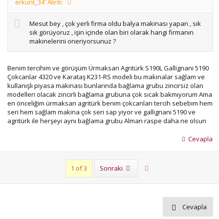
erkunt_34' Alıntı:
Mesut bey , çok yerli firma oldu balya makinası yapan , sık
sık görüyoruz , işin içinde olan biri olarak hangi firmanın
makinelerini oneriyorsunuz ?
Benim tercihim ve görüşüm Ürmaksan Agritürk S190L Gallignani 5190
Çokcanlar 4320 ve Karataş K231-RS modeli bu makinalar sağlam ve
kullanışlı piyasa makinası bunlarında bağlama grubu zincirsiz olan
modelleri olacak zincirli bağlama grubuna çok sıcak bakmıyorum Ama
en önceliğim ürmaksan agritürk benim çokcanları tercih sebebim hem
seri hem sağlam makina çok seri sap yiyor ve gallignani 5190 ve
agritürk ile herşeyi aynı bağlama grubu Alman raspe daha ne olsun
Cevapla
Son
1 of 3
Sonraki
Cevapla