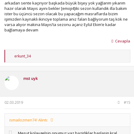
arkadan sente kaçırıyor başkada büyük bişey yok yağlarım yıkarım
hazır olarak Mayıs ayını bekler [emoji4]iki sezon kullandık illa bakım
ister bu üçüncü sezon olacak bu yapacağım masraflarda bizim
işimizden kaynaklı ikinciye toplama anız falan bağlıyorum taş kök ne
varsa alıyor makina Mayıs’ta sezonu açarız Eylül Ekim’e kadar
bağlamaya devam
Cevapla
T
erkunt_34
e
p
k
i
mst uyk
l
e
r
:
02.03.2019
#15
ismailozmen74' Alıntı:
Mesut kolaygelsin onumuz yaz hazirliklar başlasin kral