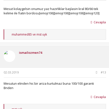
Mesut kolaygelsin onumuz yaz hazirliklar başlasin kral 80/66 tek
kelime ile fiatin bordosu[emoji106][emoji106][emoji106][emoji120]
Cevapla
T
muhammed85
ve
mst uyk
e
p
k
i
ismailozmen74
l
e
r
:
02.03.2019
#13
Mesutun elinden hic bir ariza kurtulmaz buna 100/100 garanti
Bnden
Cevapla
T