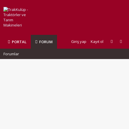
Giriş yap
Kayıt ol
PORTAL
FORUM
Forumlar