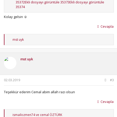
35372
Ekli dosyayı görüntüle 35373
Ekli dosyayı görüntüle
35374
Kolay gelsin ☺
Cevapla
T
mst uyk
e
p
k
i
mst uyk
l
e
r
:
02.03.2019
#3
Teşekkür ederim Cemal abim allah razı olsun
Cevapla
T
ismailozmen74
ve
cemal ÖZTÜRK