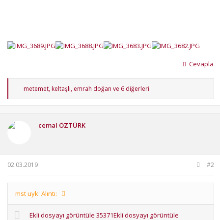
Cevapla
T
metemet
,
keltaşlı
,
emrah doğan
ve 6 diğerleri
e
p
k
i
cemal ÖZTÜRK
l
e
r
:
02.03.2019
#2
mst uyk' Alıntı:
Ekli dosyayı görüntüle 35371
Ekli dosyayı görüntüle