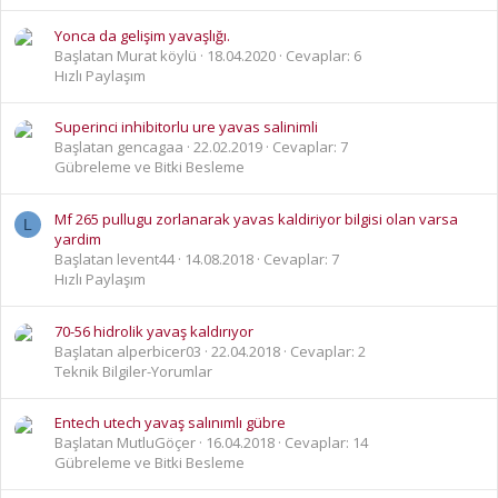
Yonca da gelişim yavaşlığı.
Başlatan Murat köylü
18.04.2020
Cevaplar: 6
Hızlı Paylaşım
Superinci inhibitorlu ure yavas salinimli
Başlatan gencagaa
22.02.2019
Cevaplar: 7
Gübreleme ve Bitki Besleme
Mf 265 pullugu zorlanarak yavas kaldiriyor bilgisi olan varsa
L
yardim
Başlatan levent44
14.08.2018
Cevaplar: 7
Hızlı Paylaşım
70-56 hidrolik yavaş kaldırıyor
Başlatan alperbicer03
22.04.2018
Cevaplar: 2
Teknik Bilgiler-Yorumlar
Entech utech yavaş salınımlı gübre
Başlatan MutluGöçer
16.04.2018
Cevaplar: 14
Gübreleme ve Bitki Besleme