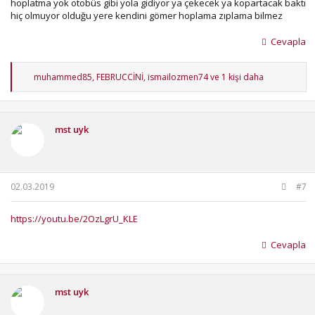
hoplatma yok otobüs gibi yola gidiyor ya çekecek ya kopartacak baktı
hiç olmuyor olduğu yere kendini gömer hoplama zıplama bilmez
Cevapla
T
muhammed85
,
FEBRUCCİNİ
,
ismailozmen74
ve 1 kişi daha
e
p
k
i
mst uyk
l
e
r
:
02.03.2019
#7
https://youtu.be/2OzLgrU_KLE
Cevapla
mst uyk