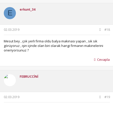
erkunt_34
E
02.03.2019
#18
Mesut bey , çok yerli firma oldu balya makinası yapan , sık sık
görüyoruz , işin içinde olan biri olarak hangi firmanın makinelerini
oneriyorsunuz ?
Cevapla
FEBRUCCİNİ
02.03.2019
#19