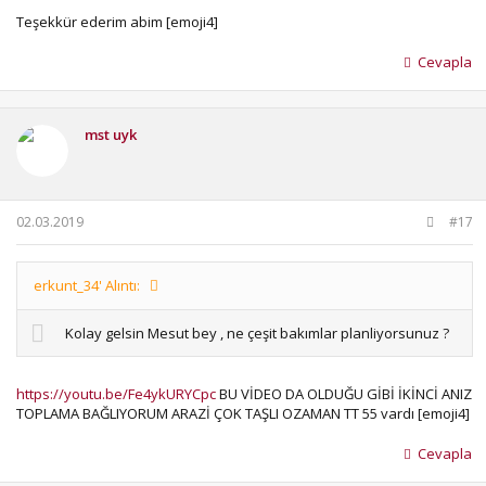
Teşekkür ederim abim [emoji4]
Cevapla
mst uyk
02.03.2019
#17
erkunt_34' Alıntı:
Kolay gelsin Mesut bey , ne çeşit bakımlar planliyorsunuz ?
https://youtu.be/Fe4ykURYCpc
BU VİDEO DA OLDUĞU GİBİ İKİNCİ ANIZ
TOPLAMA BAĞLIYORUM ARAZİ ÇOK TAŞLI OZAMAN TT 55 vardı [emoji4]
Cevapla