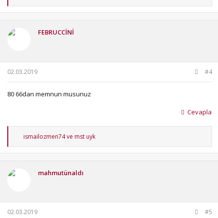
e
p
k
i
FEBRUCCİNİ
l
e
r
:
02.03.2019
#4
80 66dan memnun musunuz
Cevapla
T
ismailozmen74
ve
mst uyk
e
p
k
i
mahmutünaldı
l
e
r
:
02.03.2019
#5