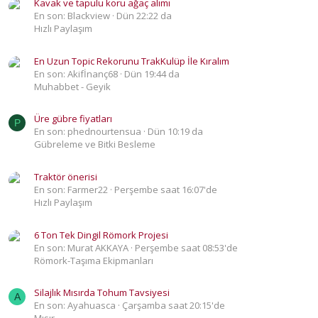
Kavak ve tapulu koru ağaç alımı
En son: Blackview
Dün 22:22 da
Hızlı Paylaşım
En Uzun Topic Rekorunu TrakKulüp İle Kıralım
En son: Akifİnanç68
Dün 19:44 da
Muhabbet - Geyik
Üre gübre fiyatları
P
En son: phednourtensua
Dün 10:19 da
Gübreleme ve Bitki Besleme
Traktör önerisi
En son: Farmer22
Perşembe saat 16:07'de
Hızlı Paylaşım
6 Ton Tek Dingil Römork Projesi
En son: Murat AKKAYA
Perşembe saat 08:53'de
Römork-Taşıma Ekipmanları
Silajlık Mısırda Tohum Tavsiyesi
A
En son: Ayahuasca
Çarşamba saat 20:15'de