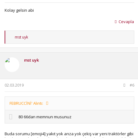
Kolay gelsin abi
Cevapla
T
mst uyk
e
p
k
i
mst uyk
l
e
r
:
02.03.2019
#6
FEBRUCCİNİ' Alıntı:
80 66dan memnun musunuz
Buda sorumu [emoji4] yakıt yok arıza yok çekiş var yeni traktörler gibi