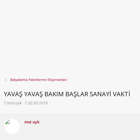
Balyalama-Paketleme Ekipmanları
YAVAŞ YAVAŞ BAKIM BAŞLAR SANAYİ VAKTİ
K
B
mst uyk
02.03.2019
o
a
n
ş
b
l
mst uyk
u
a
y
n
u
g