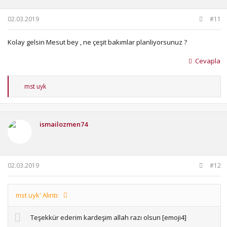
:
02.03.2019
#11
Kolay gelsin Mesut bey , ne çeşit bakımlar planliyorsunuz ?
Cevapla
T
mst uyk
e
p
k
i
ismailozmen74
l
e
r
:
02.03.2019
#12
mst uyk' Alıntı:
Teşekkür ederim kardeşim allah razı olsun [emoji4]