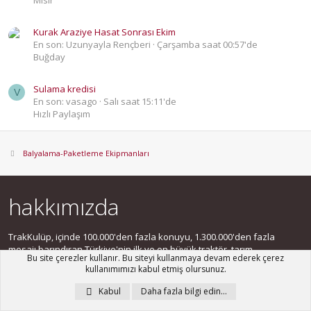
Mısır
Kurak Araziye Hasat Sonrası Ekim
En son: Uzunyayla Rençberi
Çarşamba saat 00:57'de
Buğday
Sulama kredisi
V
En son: vasago
Salı saat 15:11'de
Hızlı Paylaşım
Balyalama-Paketleme Ekipmanları
hakkımızda
TrakKulüp, içinde 100.000'den fazla konuyu, 1.300.000'den fazla
mesajı barındıran Türkiye'nin ilk ve en büyük traktör, tarım
Bu site çerezler kullanır. Bu siteyi kullanmaya devam ederek çerez
ekipmanları ve çiftçilik paylaşım sitesidir. 86.000 üyemiz gibi sizi de
kullanımımızı kabul etmiş olursunuz.
aramızda görmek isteriz.
Kabul
Daha fazla bilgi edin…