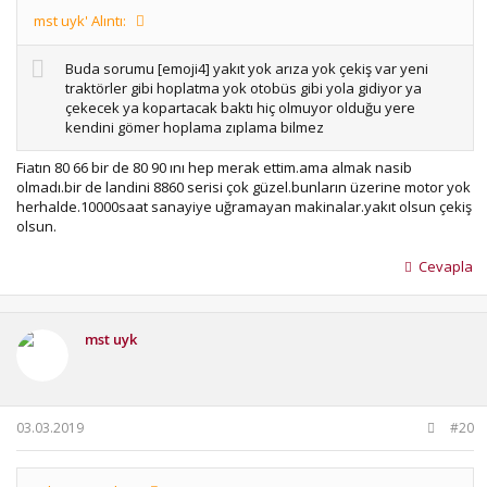
mst uyk' Alıntı:
Buda sorumu [emoji4] yakıt yok arıza yok çekiş var yeni
traktörler gibi hoplatma yok otobüs gibi yola gidiyor ya
çekecek ya kopartacak baktı hiç olmuyor olduğu yere
kendini gömer hoplama zıplama bilmez
Fiatın 80 66 bir de 80 90 ını hep merak ettim.ama almak nasib
olmadı.bir de landini 8860 serisi çok güzel.bunların üzerine motor yok
herhalde.10000saat sanayiye uğramayan makinalar.yakıt olsun çekiş
olsun.
Cevapla
mst uyk
03.03.2019
#20