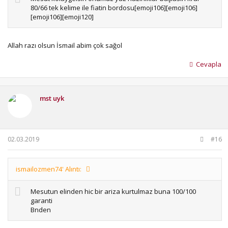
80/66 tek kelime ile fiatin bordosu[emoji106][emoji106]
[emoji106][emoji120]
Allah razı olsun İsmail abim çok sağol
Cevapla
mst uyk
02.03.2019
#16
ismailozmen74' Alıntı:
Mesutun elinden hic bir ariza kurtulmaz buna 100/100
garanti
Bnden