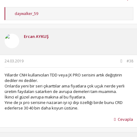
T
daywalker_59
e
p
k
i
Ercan AYKUŞ
l
e
r
:
24.03.2019
#38
Yıllardır CNH kullanıcıları TDD veya JX PRO serisini artık değiştirin
dediler mi dediler.
Onlarda yeni bir seri çıkarttılar ama fiyatlara çok uçuk nerde yerli
üretim faydaları satarken de avrupa demeleri tam muamma.
İkinci el güzel avrupa makina al bu fiyatlara.
Yine de jx pro serisine nazaran iyi içi dışı özelliği birde bunu CRD
ederlerse 30 40 bin daha koyun üstüne.
Cevapla