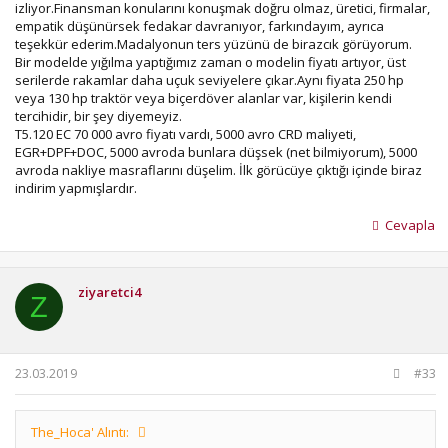
izliyor.Finansman konularını konuşmak doğru olmaz, üretici, firmalar,
empatik düşünürsek fedakar davranıyor, farkındayım, ayrıca
teşekkür ederim.Madalyonun ters yüzünü de birazcık görüyorum.
Bir modelde yığılma yaptığımız zaman o modelin fiyatı artıyor, üst
serilerde rakamlar daha uçuk seviyelere çıkar.Aynı fiyata 250 hp
veya 130 hp traktör veya biçerdöver alanlar var, kişilerin kendi
tercihidir, bir şey diyemeyiz.
T5.120 EC 70 000 avro fiyatı vardı, 5000 avro CRD maliyeti,
EGR+DPF+DOC, 5000 avroda bunlara düşsek (net bilmiyorum), 5000
avroda nakliye masraflarını düşelim. İlk görücüye çıktığı içinde biraz
indirim yapmışlardır.
Cevapla
ziyaretci4
Z
23.03.2019
#33
The_Hoca' Alıntı: