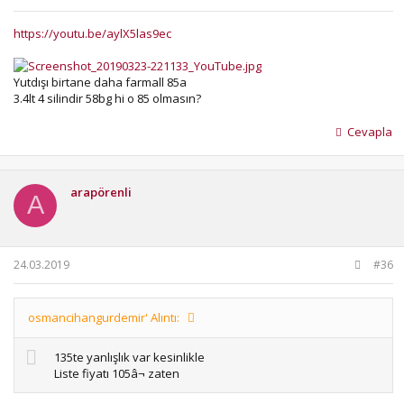
https://youtu.be/aylX5las9ec
Yutdışı birtane daha farmall 85a
3.4lt 4 silindir 58bg hi o 85 olmasın?
Cevapla
arapörenli
A
24.03.2019
#36
osmancihangurdemir' Alıntı:
135te yanlışlık var kesinlikle
Liste fiyatı 105â¬ zaten