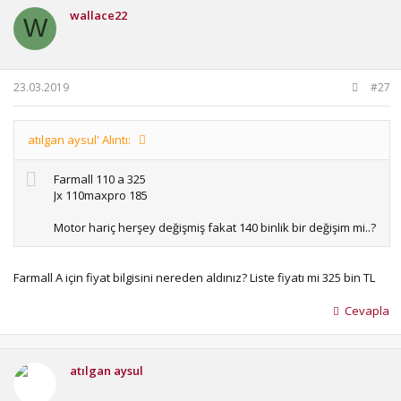
i
wallace22
l
W
e
r
:
23.03.2019
#27
atılgan aysul' Alıntı:
Farmall 110 a 325
Jx 110maxpro 185
Motor hariç herşey değişmiş fakat 140 binlik bir değişim mi..?
Farmall A için fiyat bilgisini nereden aldınız? Liste fiyatı mi 325 bin TL
Cevapla
atılgan aysul