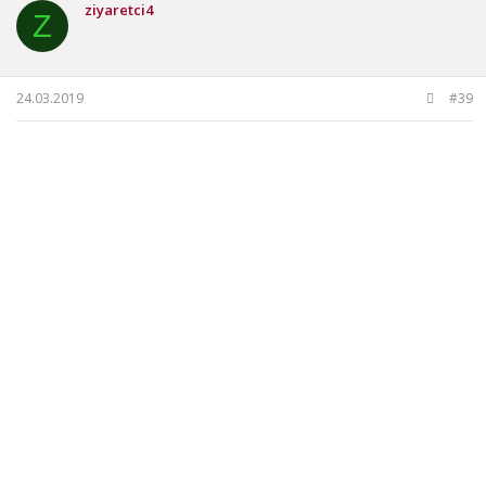
ziyaretci4
Z
24.03.2019
#39