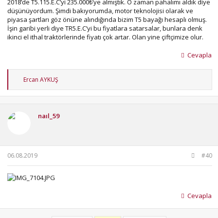
2018’de T5.115.E.C’yi 235.000₺’ye almıştık. O zaman pahalımı aldık diye
düşünüyordum. Şimdi bakıyorumda, motor teknolojisi olarak ve
piyasa şartları göz önüne alındığında bizim T5 bayağı hesaplı olmuş.
İşin garibi yerli diye TR5.E.C’yi bu fiyatlara satarsalar, bunlara denk
ikinci el ithal traktörlerinde fiyatı çok artar. Olan yine çiftçimize olur.
Cevapla
T
Ercan AYKUŞ
e
p
k
i
naıl_59
l
e
r
:
06.08.2019
#40
Cevapla