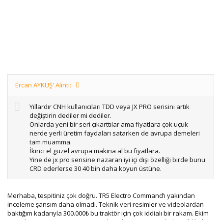
Ercan AYKUŞ' Alıntı:
Yıllardır CNH kullanıcıları TDD veya JX PRO serisini artık
değiştirin dediler mi dediler.
Onlarda yeni bir seri çıkarttılar ama fiyatlara çok uçuk
nerde yerli üretim faydaları satarken de avrupa demeleri
tam muamma.
İkinci el güzel avrupa makina al bu fiyatlara.
Yine de jx pro serisine nazaran iyi içi dışı özelliği birde bunu
CRD ederlerse 30 40 bin daha koyun üstüne.
Merhaba, tespitiniz çok doğru. TR5 Electro Command’ı yakından
inceleme şansım daha olmadı. Teknik veri resimler ve videolardan
baktığım kadarıyla 300.000₺ bu traktör için çok iddialı bir rakam. Ekim