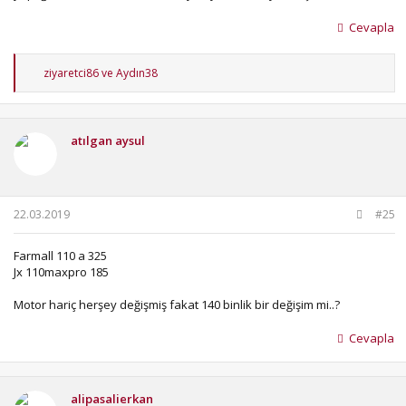
Cevapla
T
ziyaretci86
ve
Aydın38
e
p
k
i
atılgan aysul
l
e
r
:
22.03.2019
#25
Farmall 110 a 325
Jx 110maxpro 185
Motor hariç herşey değişmiş fakat 140 binlik bir değişim mi..?
Cevapla
alipasalierkan