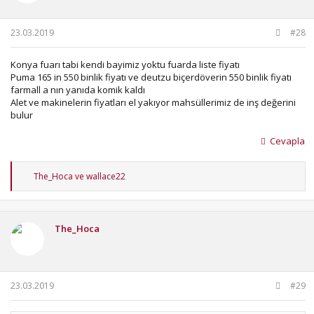
23.03.2019
#28
Konya fuarı tabi kendi bayimiz yoktu fuarda liste fiyatı
Puma 165 in 550 binlik fiyatı ve deutzu biçerdöverin 550 binlik fiyatı
farmall a nın yanıda komik kaldı
Alet ve makinelerin fiyatları el yakıyor mahsüllerimiz de inş değerini
bulur
Cevapla
T
The_Hoca
ve
wallace22
e
p
k
i
The_Hoca
l
e
r
:
23.03.2019
#29