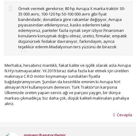
Örnek vermek gerekirse; 80 hp Avrupa X marka traktör 30-
35 000 avro, 100-120 hp 50-100 000 avro gibi fiyat
bandındadır, donatılara göre rakamlar değişiyor, Avrupa
piyasasından etkileniyoruz, kasko ederlerini takip
edemiyoruz, pariteler fazla oynak seyir izliyor.Finansman
konularını konuşmak doğru olmaz, üretici, firmalar, empatik
düşünürsek fedakar davranıyor, farkındayım, ayrıca
teşekkür ederim.Madalyonun ters yüzünü de birazcık
görüyorum.
Bir modelde yığılma yaptığımız zaman o modelin fiyatı
artıyor, üst serilerde rakamlar daha uçuk seviyelere
Merhaba, hesabınız mantıklı, fakat kalite ve işçilik olarak asla Avrupa
çıkar.Aynı fiyata 250 hp veya 130 hp traktör veya
N.H’yi tutmayacaktır. Yıl 2019 biraz daha fazla kar etmek için üretilen
biçerdöver alanlar var, kişilerin kendi tercihidir, bir şey
makinaya C.R.D motor koymamayı sundukları fiyatla
diyemeyiz.
bağdaştıramıyorum. Şundan da kesinlikle eminim ki Avrupa N.H
T5.120 EC 70 000 avro fiyatı vardı, 5000 avro CRD maliyeti,
almayan N.H kullanıyorum demesin. Türk Traktör’ün karşısına
EGR+DPF+DOC, 5000 avroda bunlara düşsek (net
Ülkemizde üretim yapan servis ağı ve parçası yaygın, bir dünya
bilmiyorum), 5000 avroda nakliye masraflarını düşelim. İlk
markası çıkmadıkça; biz daha çok, düşük kaliteli makinaları pahalıya
görücüye çıktığı içinde biraz indirim yapmışlardır.
alırız.
Cevapla
osmancihangurdemir