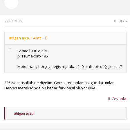
22.03.2019
#26
atılgan aysul' Alıntı:
Farmall 110 a 325
Jx 110maxpro 185
Motor hariç herşey değişmiş fakat 140 binlik bir değişim mi..?
325 ise maşallah ne diyelim. Gerçekten anlaması güç durumlar.
Herkes merak içinde bu kadar fark nasıl oluyor diye.
Cevapla
T
atılgan aysul
e
p
k