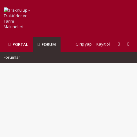
Giriş yap
Kayıt ol
PORTAL
FORUM
Forumlar