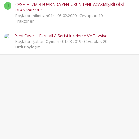
CASE IH İZMİR FUARINDA YENI ÜRÜN TANITACAKMIŞ BİLGİSİ
H
OLAN VAR MI ?
Başlatan hilmican014
05.02.2020
Cevaplar: 10
Traktörler
Yeni Case IH Farmall A Serisi İnceleme Ve Tavsiye
Başlatan Şaban Oyman
01.08.2019
Cevaplar: 20
Hızlı Paylaşım