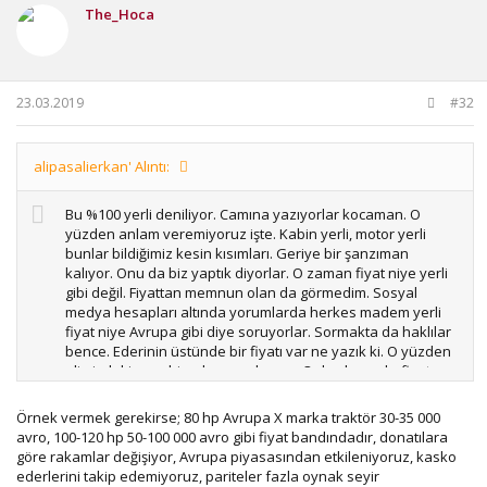
The_Hoca
23.03.2019
#32
alipasalierkan' Alıntı:
Bu %100 yerli deniliyor. Camına yazıyorlar kocaman. O
yüzden anlam veremiyoruz işte. Kabin yerli, motor yerli
bunlar bildiğimiz kesin kısımları. Geriye bir şanzıman
kalıyor. Onu da biz yaptık diyorlar. O zaman fiyat niye yerli
gibi değil. Fiyattan memnun olan da görmedim. Sosyal
medya hesapları altında yorumlarda herkes madem yerli
fiyat niye Avrupa gibi diye soruyorlar. Sormakta da haklılar
bence. Ederinin üstünde bir fiyatı var ne yazık ki. O yüzden
elimizdekine sahip çıkmaya devam. Onlarda yanlış fiyat
politikasında olduklarını er geç anlarlar.
Örnek vermek gerekirse; 80 hp Avrupa X marka traktör 30-35 000
avro, 100-120 hp 50-100 000 avro gibi fiyat bandındadır, donatılara
göre rakamlar değişiyor, Avrupa piyasasından etkileniyoruz, kasko
ederlerini takip edemiyoruz, pariteler fazla oynak seyir