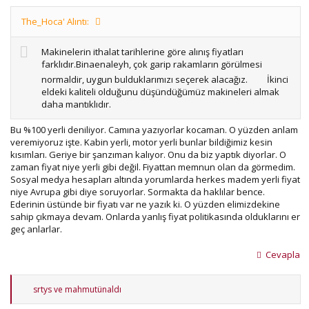
The_Hoca' Alıntı:
Makinelerin ithalat tarihlerine göre alınış fiyatları
farklıdır.Binaenaleyh, çok garip rakamların görülmesi
normaldir, uygun bulduklarımızı seçerek alacağız.
İkinci
eldeki kaliteli olduğunu düşündüğümüz makineleri almak
daha mantıklıdır.
Bu %100 yerli deniliyor. Camına yazıyorlar kocaman. O yüzden anlam
veremiyoruz işte. Kabin yerli, motor yerli bunlar bildiğimiz kesin
kısımları. Geriye bir şanzıman kalıyor. Onu da biz yaptık diyorlar. O
zaman fiyat niye yerli gibi değil. Fiyattan memnun olan da görmedim.
Sosyal medya hesapları altında yorumlarda herkes madem yerli fiyat
niye Avrupa gibi diye soruyorlar. Sormakta da haklılar bence.
Ederinin üstünde bir fiyatı var ne yazık ki. O yüzden elimizdekine
sahip çıkmaya devam. Onlarda yanlış fiyat politikasında olduklarını er
geç anlarlar.
Cevapla
T
srtys
ve
mahmutünaldı
e