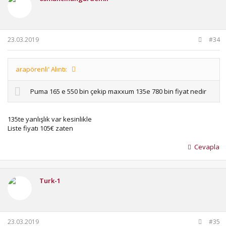
23.03.2019
#34
arapörenli' Alıntı:
Puma 165 e 550 bin çekip maxxum 135e 780 bin fiyat nedir
135te yanlışlık var kesinlikle
Liste fiyatı 105€ zaten
Cevapla
Turk-1
23.03.2019
#35