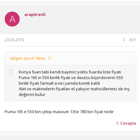
p
k
i
arapörenli
l
A
e
r
:
23.03.2019
#31
atılgan aysul' Alıntı:
Konya fuarı tabi kendi bayimiz yoktu fuarda liste fiyatı
Puma 165 in 550 binlik fiyatı ve deutzu biçerdöverin 550
binlik fiyatı farmall a nın yanıda komik kaldı
Alet ve makinelerin fiyatları el yakıyor mahsüllerimiz de inş
değerini bulur
Puma 165 e 550 bin çekip maxxum 135e 780 bin fiyat nedir
Cevapla