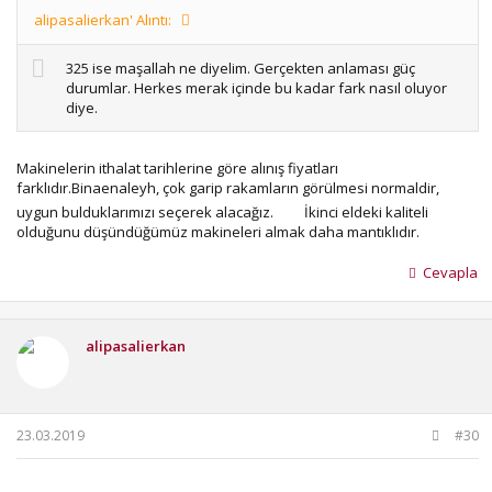
alipasalierkan' Alıntı:
325 ise maşallah ne diyelim. Gerçekten anlaması güç
durumlar. Herkes merak içinde bu kadar fark nasıl oluyor
diye.
Makinelerin ithalat tarihlerine göre alınış fiyatları
farklıdır.Binaenaleyh, çok garip rakamların görülmesi normaldir,
uygun bulduklarımızı seçerek alacağız.
İkinci eldeki kaliteli
olduğunu düşündüğümüz makineleri almak daha mantıklıdır.
Cevapla
alipasalierkan
23.03.2019
#30