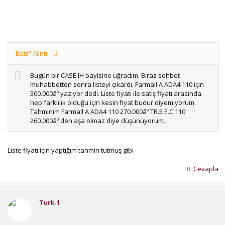
Batır' Alıntı:
Bugün bir CASE IH bayisine uğradım. Biraz sohbet
muhabbetten sonra listeyi çıkardı. Farmall A ADA4 110 için
300.000âº yazıyor dedi. Liste fiyatı ile satış fiyatı arasında
hep farklılık olduğu için kesin fiyat budur diyemiyorum.
Tahminim Farmall A ADA4 110 270.000âº TR.5 E.C 110
260.000âº den aşa olmaz diye düşünüyorum.
Liste fiyatı için yaptığım tahmin tutmuş gibi
Cevapla
Turk-1