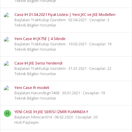
Teknik Bilgiler-Yorumlar
Case IH 01.04.2021 Fiyat Listesi | Yeni JXC ve JXE Modelleri
Başlatan TrakKulüp Gündem
02.04.2021
Cevaplar: 3
Teknik Bilgiler-Yorumlar
Yeni Case IH JX75E | 4 Silindir
Başlatan TrakKulüp Gündem
19.03.2021
Cevaplar: 19
Teknik Bilgiler-Yorumlar
Case IH JXE Serisi Yenilendi
Başlatan TrakKulüp Gündem
31.01.2021
Cevaplar: 22
Teknik Bilgiler-Yorumlar
Yeni Case Ih modeli
Başlatan HarunAkgn7468
30.01.2021
Cevaplar: 19
Teknik Bilgiler-Yorumlar
YENİ CASE İH JXE SERİSİ İZMİR FUARINDA !!
H
Başlatan hilmican014
06.02.2020
Cevaplar: 20
Hızlı Paylaşım