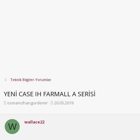
Teknik Bilgiler-Yorumlar
YENİ CASE IH FARMALL A SERİSİ
K
B
osmancihangurdemir
20.03.2019
o
a
n
ş
b
l
wallace22
W
u
a
y
n
u
g