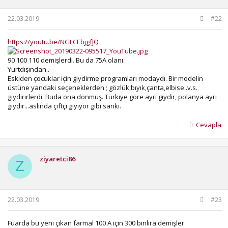
22.03.2019
#22
https://youtu.be/NGLCEbjgfJQ
90 100 110 demişlerdi. Bu da 75A olanı.
Yurtdışından..
Eskiden çocuklar için giydirme programları modaydı. Bir modelin
üstüne yandaki seçeneklerden ; gözlük,bıyık,çanta,elbise..v.s.
giydirirlerdi. Buda ona dönmüş. Türkiye göre ayrı giydir, polanya ayrı
giydir...aslında çiftçi giyiyor gibi sanki.
Cevapla
ziyaretci86
Z
22.03.2019
#23
Fuarda bu yeni çıkan farmal 100 A için 300 binlira demişler