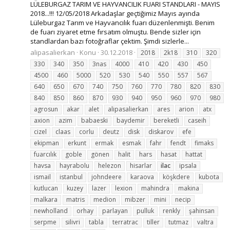
LÜLEBURGAZ TARIM VE HAYVANCILIK FUARI STANDLARI - MAYIS
2018...!!! 12/05/2018 Arkadaşlar geçtiğimiz Mayıs ayında
Lüleburgaz Tarım ve Hayvancılık fuarı düzenlenmişti. Benim
de fuarı ziyaret etme fırsatım olmuştu. Bende sizler için
standlardan bazı fotoğraflar çektim. Şimdi sizlerle...
alipasalierkan
Konu
30.12.2018
2018
2k18
310
320
330
340
350
3nas
4000
410
420
430
450
4500
460
5000
520
530
540
550
557
567
640
650
670
740
750
760
770
780
820
830
840
850
860
870
930
940
950
960
970
980
agrosun
akar
alet
alipasalierkan
ares
arion
atx
axion
azim
babaeski
baydemir
bereketli
caseih
cizel
claas
corlu
deutz
disk
diskarov
efe
ekipman
erkunt
ermak
esmak
fahr
fendt
fimaks
fuarcılık
goble
gönen
halit
hars
hasat
hattat
havsa
hayrabolu
helezon
hisarlar
ilac
ipsala
ismail
istanbul
johndeere
karaova
köşkdere
kubota
kutlucan
kuzey
lazer
lexion
mahindra
makina
malkara
matris
medion
mibzer
mini
necip
newholland
orhay
parlayan
pulluk
renkly
şahinsan
serpme
silivri
tabla
terratrac
tiller
tutmaz
valtra