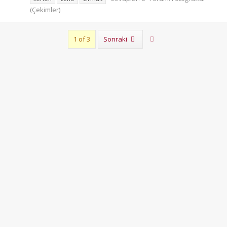
(Çekimler)
Son
1 of 3
Sonraki