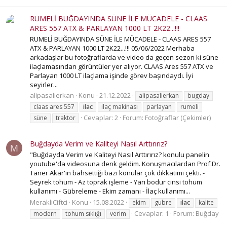
RUMELİ BUĞDAYINDA SÜNE İLE MÜCADELE - CLAAS
ARES 557 ATX & PARLAYAN 1000 LT 2K22...!!!
RUMELİ BUĞDAYINDA SÜNE İLE MÜCADELE - CLAAS ARES 557
ATX & PARLAYAN 1000 LT 2K22...!!! 05/06/2022 Merhaba
arkadaşlar bu fotoğraflarda ve video da geçen sezon ki süne
ilaçlamasından görüntüler yer alıyor. CLAAS Ares 557 ATX ve
Parlayan 1000 LT ilaçlama işinde görev başındaydı. İyi
seyirler...
alipasalierkan
Konu
21.12.2022
alipasalierkan
bugday
claas ares 557
ilac
ilaç makinası
parlayan
rumeli
Cevaplar: 2
Forum:
Fotoğraflar (Çekimler)
süne
traktor
Buğdayda Verim ve Kaliteyi Nasıl Arttırırız?
M
"Buğdayda Verim ve Kaliteyi Nasıl Arttırırız? konulu panelin
youtube'da videosuna denk geldim. Konuşmacılardan Prof.Dr.
Taner Akar'ın bahsettiği bazı konular çok dikkatimi çekti. -
Seyrek tohum - Az toprak işleme - Yarı bodur cinsi tohum
kullanımı - Gübreleme - Ekim zamanı - İlaç kullanımı...
MerakliCiftci
Konu
15.08.2022
ekim
gubre
ilac
kalite
Cevaplar: 1
Forum:
Buğday
modern
tohum sıklığı
verim