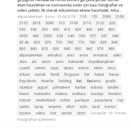
ekim hazırlıkları ve sonrasında sizler için bazı fotoğraflar ve
video çektim. İlk olarak mibzerimizi ekime hazırladık. Arka...
alipasalierkan
Konu
25.04.2018
110
135
2090
2100
2110
2k18
3090
310
3100
3110
3120
320
330
340
350
400
410
420
430
440
450
4500
460
5000
530
540
550
557
567
640
65-46
650
670
750
760
770
780
830
840
850
860
870
930
940
950
960
970
980
alipasalierkan
antrakoz
ares
arion
armatrac
asko
atos
atx
axion
axos
babaeski
büyükkarıştıran
caseih
cekimi
claas
deutz
edirne
ekimi
elios
erkunt
esmak
fendt
ferguson
fiat
hattat
havsa
hayrabolu
hisarlar
holding
ilac
ilac
lama
ipsala
istanbul
jaguar
johndeere
kartlar
kubota
landini
lexion
mahindra
makina
malkara
massey
medion
mibzer
newholland
nohut
parlayan
pazarlama
rise
sanko
saray
serpme
silivri
solis
taral
tractor
Cevaplar: 19
Forum:
tucano
valtra
vize
xerion
zetor
Fotoğraflar (Çekimler)