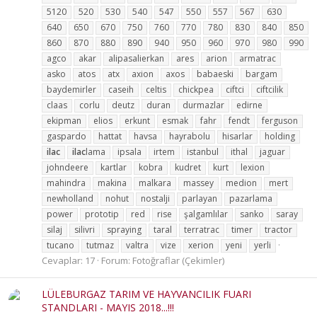
5120
520
530
540
547
550
557
567
630
640
650
670
750
760
770
780
830
840
850
860
870
880
890
940
950
960
970
980
990
agco
akar
alipasalierkan
ares
arion
armatrac
asko
atos
atx
axion
axos
babaeski
bargam
baydemirler
caseih
celtis
chickpea
ciftci
ciftcilik
claas
corlu
deutz
duran
durmazlar
edirne
ekipman
elios
erkunt
esmak
fahr
fendt
ferguson
gaspardo
hattat
havsa
hayrabolu
hisarlar
holding
ilac
ilac
lama
ipsala
irtem
istanbul
ithal
jaguar
johndeere
kartlar
kobra
kudret
kurt
lexion
mahindra
makina
malkara
massey
medion
mert
newholland
nohut
nostalji
parlayan
pazarlama
power
prototip
red
rise
şalgamlılar
sanko
saray
silaj
silivri
spraying
taral
terratrac
timer
tractor
tucano
tutmaz
valtra
vize
xerion
yeni
yerli
Cevaplar: 17
Forum:
Fotoğraflar (Çekimler)
LÜLEBURGAZ TARIM VE HAYVANCILIK FUARI
STANDLARI - MAYIS 2018...!!!