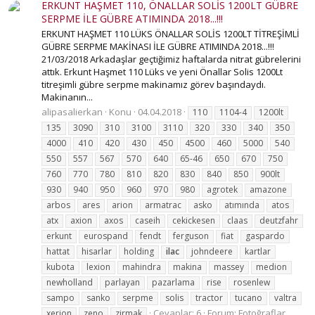
ERKUNT HAŞMET 110, ÖNALLAR SOLİS 1200LT GÜBRE
SERPME İLE GÜBRE ATIMINDA 2018...!!!
ERKUNT HAŞMET 110 LÜKS ÖNALLAR SOLİS 1200LT TİTREŞİMLİ
GÜBRE SERPME MAKİNASI İLE GÜBRE ATIMINDA 2018...!!!
21/03/2018 Arkadaşlar geçtiğimiz haftalarda nitrat gübrelerini
attık. Erkunt Haşmet 110 Lüks ve yeni Önallar Solis 1200Lt
titreşimli gübre serpme makinamız görev başındaydı.
Makinanın...
alipasalierkan
Konu
04.04.2018
110
1104-4
1200lt
135
3090
310
3100
3110
320
330
340
350
4000
410
420
430
450
4500
460
5000
540
550
557
567
570
640
65-46
650
670
750
760
770
780
810
820
830
840
850
900lt
930
940
950
960
970
980
agrotek
amazone
arbos
ares
arion
armatrac
asko
atımında
atos
atx
axion
axos
caseih
cekickesen
claas
deutzfahr
erkunt
eurospand
fendt
ferguson
fiat
gaspardo
hattat
hisarlar
holding
ilac
johndeere
kartlar
kubota
lexion
mahindra
makina
massey
medion
newholland
parlayan
pazarlama
rise
rosenlew
sampo
sanko
serpme
solis
tractor
tucano
valtra
Cevaplar: 6
Forum:
Fotoğraflar
xerion
zeno
zirmak