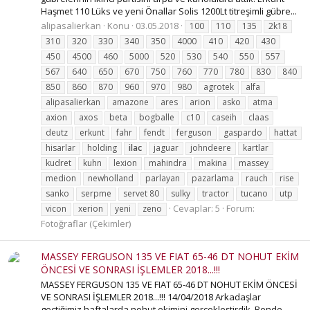
Haşmet 110 Lüks ve yeni Önallar Solis 1200Lt titreşimli gübre...
alipasalierkan
Konu
03.05.2018
100
110
135
2k18
310
320
330
340
350
4000
410
420
430
450
4500
460
5000
520
530
540
550
557
567
640
650
670
750
760
770
780
830
840
850
860
870
960
970
980
agrotek
alfa
alipasalierkan
amazone
ares
arion
asko
atma
axion
axos
beta
bogballe
c10
caseih
claas
deutz
erkunt
fahr
fendt
ferguson
gaspardo
hattat
hisarlar
holding
ilac
jaguar
johndeere
kartlar
kudret
kuhn
lexion
mahindra
makina
massey
medion
newholland
parlayan
pazarlama
rauch
rise
sanko
serpme
servet 80
sulky
tractor
tucano
utp
Cevaplar: 5
Forum:
vicon
xerion
yeni
zeno
Fotoğraflar (Çekimler)
MASSEY FERGUSON 135 VE FIAT 65-46 DT NOHUT EKİM
ÖNCESİ VE SONRASI İŞLEMLER 2018...!!!
MASSEY FERGUSON 135 VE FIAT 65-46 DT NOHUT EKİM ÖNCESİ
VE SONRASI İŞLEMLER 2018...!!! 14/04/2018 Arkadaşlar
geçtiğimiz haftalarda nohut ekimini gerçekleştirdik. Bende