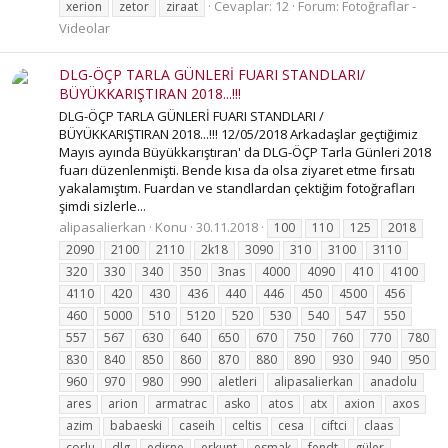
Cevaplar: 12
Forum:
Fotoğraflar -
xerion
zetor
ziraat
Videolar
DLG-ÖÇP TARLA GÜNLERİ FUARI STANDLARI/
BÜYÜKKARIŞTIRAN 2018...!!!
DLG-ÖÇP TARLA GÜNLERİ FUARI STANDLARI /
BÜYÜKKARIŞTIRAN 2018...!!! 12/05/2018 Arkadaşlar geçtiğimiz
Mayıs ayında Büyükkarıştıran' da DLG-ÖÇP Tarla Günleri 2018
fuarı düzenlenmişti. Bende kısa da olsa ziyaret etme fırsatı
yakalamıştım. Fuardan ve standlardan çektiğim fotoğrafları
şimdi sizlerle...
alipasalierkan
Konu
30.11.2018
100
110
125
2018
2090
2100
2110
2k18
3090
310
3100
3110
320
330
340
350
3nas
4000
4090
410
4100
4110
420
430
436
440
446
450
4500
456
460
5000
510
5120
520
530
540
547
550
557
567
630
640
650
670
750
760
770
780
830
840
850
860
870
880
890
930
940
950
960
970
980
990
aletleri
alipasalierkan
anadolu
ares
arion
armatrac
asko
atos
atx
axion
axos
azim
babaeski
caseih
celtis
cesa
ciftci
claas
corlu
dlg
edirne
erkunt
esmak
fendt
güler