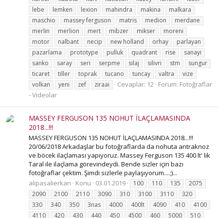
lebe
lemken
lexion
mahindra
makina
malkara
maschio
massey ferguson
matris
medion
merdane
merlin
merlion
mert
mibzer
mikser
moreni
motor
nalbant
necip
new holland
orhay
parlayan
pazarlama
prototype
pulluk
quadrant
rise
sanayi
sanko
saray
seri
serpme
silaj
silivri
stm
sungur
ticaret
tiller
toprak
tucano
tuncay
valtra
vize
Cevaplar: 12
Forum:
Fotoğraflar
volkan
yeni
zef
ziraai
- Videolar
MASSEY FERGUSON 135 NOHUT İLAÇLAMASINDA
2018...!!!
MASSEY FERGUSON 135 NOHUT İLAÇLAMASINDA 2018...!!!
20/06/2018 Arkadaşlar bu fotoğraflarda da nohuta antraknoz
ve böcek ilaçlaması yapıyoruz. Massey Ferguson 135 400 lt' lik
Taral ile ilaçlama görevindeydi. Bende sizler için bazı
fotoğraflar çektim. Şimdi sizlerle paylaşıyorum....;)...
alipasalierkan
Konu
03.01.2019
100
110
135
2075
2090
2100
2110
3090
310
3100
3110
320
330
340
350
3nas
4000
400lt
4090
410
4100
4110
420
430
440
450
4500
460
5000
510