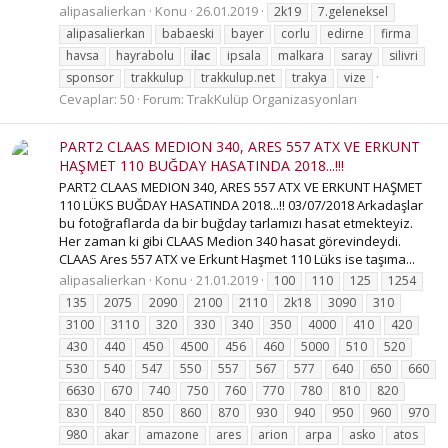
alipasalierkan
Konu
26.01.2019
2k19
7.geleneksel
alipasalierkan
babaeski
bayer
corlu
edirne
firma
havsa
hayrabolu
ilac
ipsala
malkara
saray
silivri
sponsor
trakkulup
trakkulup.net
trakya
vize
Cevaplar: 50
Forum:
TrakKulüp Organizasyonları
PART2 CLAAS MEDION 340, ARES 557 ATX VE ERKUNT
HAŞMET 110 BUĞDAY HASATINDA 2018...!!!
PART2 CLAAS MEDION 340, ARES 557 ATX VE ERKUNT HAŞMET
110 LÜKS BUĞDAY HASATINDA 2018...!! 03/07/2018 Arkadaşlar
bu fotoğraflarda da bir buğday tarlamızı hasat etmekteyiz.
Her zaman ki gibi CLAAS Medion 340 hasat görevindeydi.
CLAAS Ares 557 ATX ve Erkunt Haşmet 110 Lüks ise taşıma...
alipasalierkan
Konu
21.01.2019
100
110
125
1254
135
2075
2090
2100
2110
2k18
3090
310
3100
3110
320
330
340
350
4000
410
420
430
440
450
4500
456
460
5000
510
520
530
540
547
550
557
567
577
640
650
660
6630
670
740
750
760
770
780
810
820
830
840
850
860
870
930
940
950
960
970
980
akar
amazone
ares
arion
arpa
asko
atos