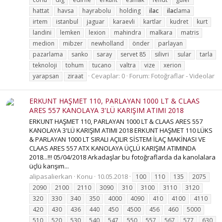
hattat
havsa
hayrabolu
holding
ilac
ilac
lama
irtem
istanbul
jaguar
karaevli
kartlar
kudret
kurt
landini
lemken
lexion
mahindra
malkara
matris
medion
mibzer
newholland
önder
parlayan
pazarlama
sanko
saray
servet 85
silivri
sular
tarla
teknoloji
tohum
tucano
valtra
vize
xerion
Cevaplar: 0
Forum:
Fotoğraflar - Videolar
yarapsan
ziraat
ERKUNT HAŞMET 110, PARLAYAN 1000 LT & CLAAS
ARES 557 KANOLAYA 3'LÜ KARIŞIM ATIMI 2018
ERKUNT HAŞMET 110, PARLAYAN 1000 LT & CLAAS ARES 557
KANOLAYA 3'LÜ KARIŞIM ATIMI 2018 ERKUNT HAŞMET 110 LÜKS
& PARLAYAN 1000 LT SIRALI AÇILIR SİSTEM İLAÇ MAKİNASI VE
CLAAS ARES 557 ATX KANOLAYA ÜÇLÜ KARIŞIM ATIMINDA
2018...!!! 05/04/2018 Arkadaşlar bu fotoğraflarda da kanolalara
üçlü karışım...
alipasalierkan
Konu
10.05.2018
100
110
135
2075
2090
2100
2110
3090
310
3100
3110
3120
320
330
340
350
4000
4090
410
4100
4110
420
430
436
440
450
4500
456
460
5000
510
520
530
540
547
550
557
567
577
630