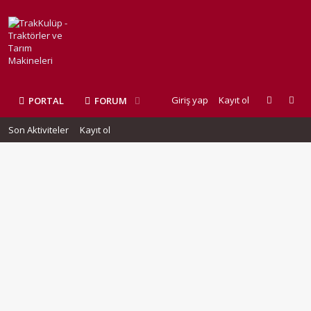
Giriş yap
Kayıt ol
PORTAL
FORUM
Son Aktiviteler
Kayıt ol