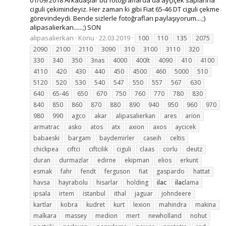
ciguli çekimindeyiz. Her zaman ki gibi Fiat 65-46 DT ciguli çekme
görevindeydi. Bende sizlerle fotoğrafları paylaşıyorum....;)
alipasalierkan......;) SON
alipasalierkan
Konu
22.03.2019
100
110
135
2075
2090
2100
2110
3090
310
3100
3110
320
330
340
350
3nas
4000
400lt
4090
410
4100
4110
420
430
440
450
4500
460
5000
510
5120
520
530
540
547
550
557
567
630
640
65-46
650
670
750
760
770
780
830
840
850
860
870
880
890
940
950
960
970
980
990
agco
akar
alipasalierkan
ares
arion
armatrac
asko
atos
atx
axion
axos
aycicek
babaeski
bargam
baydemirler
caseih
celtis
chickpea
ciftci
ciftcilik
ciguli
claas
corlu
deutz
duran
durmazlar
edirne
ekipman
elios
erkunt
esmak
fahr
fendt
ferguson
fiat
gaspardo
hattat
havsa
hayrabolu
hisarlar
holding
ilac
ilac
lama
ipsala
irtem
istanbul
ithal
jaguar
johndeere
kartlar
kobra
kudret
kurt
lexion
mahindra
makina
malkara
massey
medion
mert
newholland
nohut