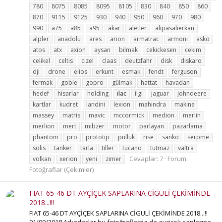
780
8075
8085
8095
8105
830
840
850
860
870
9115
9125
930
940
950
960
970
980
990
a75
a85
a95
akar
aletler
alipasalierkan
alpler
anadolu
ares
arion
armatrac
armoni
asko
atos
atx
axion
aysan
bilmak
cekickesen
cekim
celikel
celtis
cizel
claas
deutzfahr
disk
diskaro
dji
drone
elios
erkunt
esmak
fendt
ferguson
fermak
goble
gopro
gülmak
hattat
havadan
hedef
hisarlar
holding
ilac
ilgi
jaguar
johndeere
kartlar
kudret
landini
lexion
mahindra
makina
massey
matris
mavic
mccormick
medion
merlin
merlion
mert
mibzer
motor
parlayan
pazarlama
phantom
pro
prototip
pulluk
rise
sanko
serpme
solis
tanker
tarla
tiller
tucano
tutmaz
valtra
Cevaplar: 7
Forum:
volkan
xerion
yeni
zimer
Fotoğraflar (Çekimler)
FIAT 65-46 DT AYÇİÇEK SAPLARINA CİGULİ ÇEKİMİNDE
2018...!!!
FIAT 65-46 DT AYÇİÇEK SAPLARINA CİGULİ ÇEKİMİNDE 2018...!!
01/09/2018 Arkadaşlar bu fotoğraflarda da ayçiçek saplarına