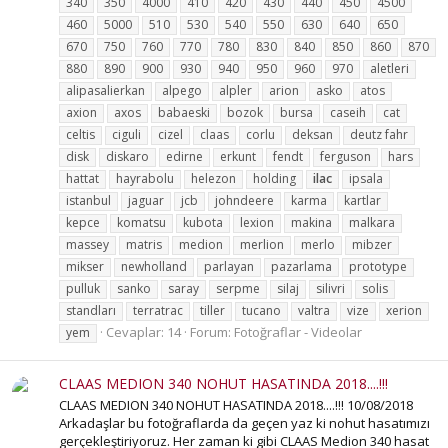
340
350
4000
410
420
430
440
450
4500
460
5000
510
530
540
550
630
640
650
670
750
760
770
780
830
840
850
860
870
880
890
900
930
940
950
960
970
aletleri
alipasalierkan
alpego
alpler
arion
asko
atos
axion
axos
babaeski
bozok
bursa
caseih
cat
celtis
ciguli
cizel
claas
corlu
deksan
deutz fahr
disk
diskaro
edirne
erkunt
fendt
ferguson
hars
hattat
hayrabolu
helezon
holding
ilac
ipsala
istanbul
jaguar
jcb
johndeere
karma
kartlar
kepce
komatsu
kubota
lexion
makina
malkara
massey
matris
medion
merlion
merlo
mibzer
mikser
newholland
parlayan
pazarlama
prototype
pulluk
sanko
saray
serpme
silaj
silivri
solis
standları
terratrac
tiller
tucano
valtra
vize
xerion
Cevaplar: 14
Forum:
Fotoğraflar - Videolar
yem
CLAAS MEDION 340 NOHUT HASATINDA 2018....!!!
CLAAS MEDION 340 NOHUT HASATINDA 2018....!!! 10/08/2018
Arkadaşlar bu fotoğraflarda da geçen yaz ki nohut hasatımızı
gerçekleştiriyoruz. Her zaman ki gibi CLAAS Medion 340 hasat