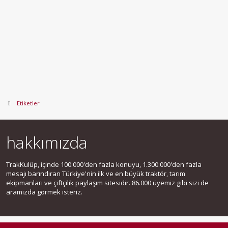
Etiketler
hakkımızda
TrakKulüp, içinde 100.000'den fazla konuyu, 1.300.000'den fazla
mesajı barındıran Türkiye'nin ilk ve en büyük traktör, tarım
ekipmanları ve çiftçilik paylaşım sitesidir. 86.000 üyemiz gibi sizi de
aramızda görmek isteriz.