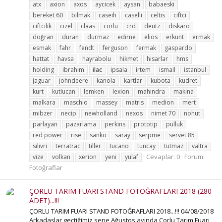
atx
axion
axos
aycicek
aysan
babaeski
bereket 60
bilmak
caseih
caselli
celtis
ciftci
ciftcilik
cizel
claas
corlu
crd
deutz
diskaro
doğran
duran
durmaz
edirne
elios
erkunt
ermak
esmak
fahr
fendt
ferguson
fermak
gaspardo
hattat
havsa
hayrabolu
hikmet
hisarlar
hms
holding
ibrahim
ilac
ipsala
irtem
ismail
istanbul
jaguar
johndeere
kanola
kartlar
kubota
kudret
kurt
kutlucan
lemken
lexion
mahindra
makina
malkara
maschio
massey
matris
medion
mert
mibzer
necip
newholland
nexos
nimet 70
nohut
parlayan
pazarlama
perkins
prototip
pulluk
red power
rise
sanko
saray
serpme
servet 85
silivri
terratrac
tiller
tucano
tuncay
tutmaz
valtra
Cevaplar: 0
Forum:
vize
volkan
xerion
yeni
yulaf
Fotoğraflar
ÇORLU TARIM FUARI STAND FOTOĞRAFLARI 2018 (280
ADET)...!!!
ÇORLU TARIM FUARI STAND FOTOĞRAFLARI 2018...!!! 04/08/2018
Arkadaşlar geçtiğimiz sene Ağustos ayında Çorlu Tarım Fuarı