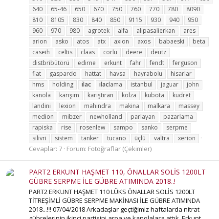
640
65-46
650
670
750
760
770
780
8090
810
8105
830
840
850
9115
930
940
950
960
970
980
agrotek
alfa
alipasalierkan
ares
arion
asko
atos
atx
axion
axos
babaeski
beta
caseih
celtis
claas
corlu
deere
deutz
distbribütörü
edirne
erkunt
fahr
fendt
ferguson
fiat
gaspardo
hattat
havsa
hayrabolu
hisarlar
hms
holding
ilac
ilac
lama
istanbul
jaguar
john
kanola
karışım
karıştıran
kolza
kubota
kudret
landini
lexion
mahindra
makina
malkara
massey
medion
mibzer
newholland
parlayan
pazarlama
rapiska
rise
rosenlew
sampo
sanko
serpme
silivri
sistem
tanker
tucano
üçlü
valtra
xerion
Cevaplar: 7
Forum:
Fotoğraflar (Çekimler)
PART2 ERKUNT HAŞMET 110, ÖNALLAR SOLİS 1200LT
GÜBRE SERPME İLE GÜBRE ATIMINDA 2018..!
PART2 ERKUNT HAŞMET 110 LÜKS ÖNALLAR SOLİS 1200LT
TİTREŞİMLİ GÜBRE SERPME MAKİNASI İLE GÜBRE ATIMINDA
2018...!!! 07/04/2018 Arkadaşlar geçtiğimiz haftalarda nitrat
gübrelerinin ikinci partisini arpa ve kanolalara attık. Erkunt