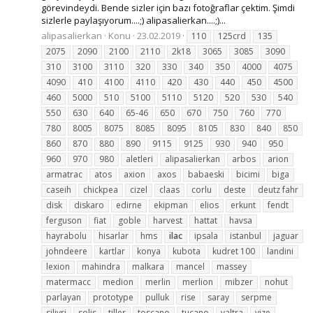
görevindeydi. Bende sizler için bazı fotoğraflar çektim. Şimdi
sizlerle paylaşıyorum....;) alipasalierkan....;)...
alipasalierkan
Konu
23.02.2019
110
125crd
135
2075
2090
2100
2110
2k18
3065
3085
3090
310
3100
3110
320
330
340
350
4000
4075
4090
410
4100
4110
420
430
440
450
4500
460
5000
510
5100
5110
5120
520
530
540
550
630
640
65-46
650
670
750
760
770
780
8005
8075
8085
8095
8105
830
840
850
860
870
880
890
9115
9125
930
940
950
960
970
980
aletleri
alipasalierkan
arbos
arion
armatrac
atos
axion
axos
babaeski
bicimi
biga
caseih
chickpea
cizel
claas
corlu
deste
deutz fahr
disk
diskaro
edirne
ekipman
elios
erkunt
fendt
ferguson
fiat
goble
harvest
hattat
havsa
hayrabolu
hisarlar
hms
ilac
ipsala
istanbul
jaguar
johndeere
kartlar
konya
kubota
kudret 100
landini
lexion
mahindra
malkara
mancel
massey
matermacc
medion
merlin
merlion
mibzer
nohut
parlayan
prototype
pulluk
rise
saray
serpme
silivri
solis
tiller
toscano
tucano
valtra
vize