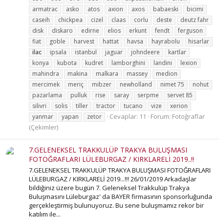
armatrac
asko
atos
axion
axos
babaeski
bicimi
caseih
chickpea
cizel
claas
corlu
deste
deutz fahr
disk
diskaro
edirne
elios
erkunt
fendt
ferguson
fiat
goble
harvest
hattat
havsa
hayrabolu
hisarlar
ilac
ipsala
istanbul
jaguar
johndeere
kartlar
konya
kubota
kudret
lamborghini
landini
lexion
mahindra
makina
malkara
massey
medion
mercimek
meriç
mibzer
newholland
nimet 75
nohut
pazarlama
pulluk
rise
saray
serpme
servet 85
silivri
solis
tiller
tractor
tucano
vize
xerion
Cevaplar: 11
Forum:
Fotoğraflar
yanmar
yapan
zetor
(Çekimler)
7.GELENEKSEL TRAKKULÜP TRAKYA BULUŞMASI
FOTOĞRAFLARI LÜLEBURGAZ / KIRKLARELİ 2019..!!
7.GELENEKSEL TRAKKULÜP TRAKYA BULUŞMASI FOTOĞRAFLARI
LÜLEBURGAZ / KIRKLARELİ 2019...!!! 26/01/2019 Arkadaşlar
bildiğiniz üzere bugün 7. Geleneksel Trakkulüp Trakya
Buluşmasını Lüleburgaz' da BAYER firmasının sponsorluğunda
gerçekleştirmiş bulunuyoruz. Bu sene buluşmamız rekor bir
katılım ile...