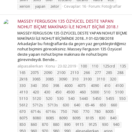
Cevaplar: 16
Forum:
Fotoğraflar
xerion
yapan
zetor
MASSEY FERGUSON 135 ÖZYÜCEL DESTE YAPAN
NOHUT BİÇME MAKİNASI İLE NOHUT BİÇİMİ 2018..!
MASSEY FERGUSON 135 ÖZYÜCEL DESTE YAPAN NOHUT BİÇME
MAKİNASI İLE NOHUT BİÇİMİNDE 2018...!! 01-02/08/2018
Arkadaşlar bu fotoğraflarda da geçen yaz gerçekleştirdiğimiz
nohut biçimini göreceksiniz. Massey Ferguson 135 Özyücel
deste yapan nohut biçme makinası ile nohut biçimi
görevindeydi. Bende...
alipasalierkan
Konu
23.02.2019
100
110
125crd
135
165
2075
2090
2100
2110
266
277
285
288
2k18
3065
3085
3090
310
3100
3110
320
330
340
350
398
4000
4075
4090
410
4100
4110
420
430
450
4500
460
5000
510
5100
5110
5120
520
530
540
5440
5450
5455
550
5612
5712s
5713s
630
640
65-46
650
660
670
6714s
6716s
750
760
770
780
8005
8075
8080
8085
8090
8095
8105
830
840
850
860
870
880
890
9115
9125
930
940
950
960
970
980
990
alipasalierkan
arion