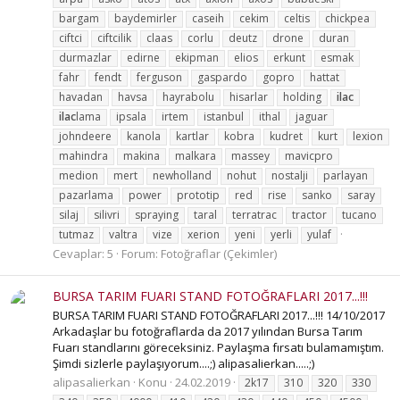
bargam
baydemirler
caseih
cekim
celtis
chickpea
ciftci
ciftcilik
claas
corlu
deutz
drone
duran
durmazlar
edirne
ekipman
elios
erkunt
esmak
fahr
fendt
ferguson
gaspardo
gopro
hattat
havadan
havsa
hayrabolu
hisarlar
holding
ilac
ilac
lama
ipsala
irtem
istanbul
ithal
jaguar
johndeere
kanola
kartlar
kobra
kudret
kurt
lexion
mahindra
makina
malkara
massey
mavicpro
medion
mert
newholland
nohut
nostalji
parlayan
pazarlama
power
prototip
red
rise
sanko
saray
silaj
silivri
spraying
taral
terratrac
tractor
tucano
tutmaz
valtra
vize
xerion
yeni
yerli
yulaf
Cevaplar: 5
Forum:
Fotoğraflar (Çekimler)
BURSA TARIM FUARI STAND FOTOĞRAFLARI 2017...!!!
BURSA TARIM FUARI STAND FOTOĞRAFLARI 2017...!!! 14/10/2017
Arkadaşlar bu fotoğraflarda da 2017 yılından Bursa Tarım
Fuarı standlarını göreceksiniz. Paylaşma fırsatı bulamamıştım.
Şimdi sizlerle paylaşıyorum....;) alipasalierkan.....;)
alipasalierkan
Konu
24.02.2019
2k17
310
320
330