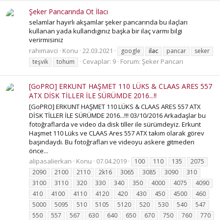
Şeker Pancarında Ot İlacı
selamlar hayırlı akşamlar şeker pancarında bu ilaçları
kullanan yada kullandıgınız başka bir ilaç varmı bilgi
verirmisiniz
rahimavci
Konu
22.03.2021
google
ilac
pancar
seker
Cevaplar: 9
Forum:
Şeker Pancarı
teşvik
tohum
[GoPRO] ERKUNT HAŞMET 110 LÜKS & CLAAS ARES 557
ATX DİSK TİLLER İLE SÜRÜMDE 2016...!!
[GoPRO] ERKUNT HAŞMET 110 LÜKS & CLAAS ARES 557 ATX
DİSK TİLLER İLE SÜRÜMDE 2016...!!! 03/10/2016 Arkadaşlar bu
fotoğraflarda ve video da disk tiller ile sürümdeyiz. Erkunt
Haşmet 110 Lüks ve CLAAS Ares 557 ATX takım olarak görev
başındaydı. Bu fotoğrafları ve videoyu askere gitmeden
önce...
alipasalierkan
Konu
07.04.2019
100
110
135
2075
2090
2100
2110
2k16
3065
3085
3090
310
3100
3110
320
330
340
350
4000
4075
4090
410
4100
4110
4120
420
430
450
4500
460
5000
5095
510
5105
5120
520
530
540
547
550
557
567
630
640
650
670
750
760
770