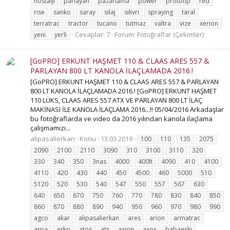
nostalji
parlayan
pazarlama
power
prototip
red
rise
sanko
saray
silaj
silivri
spraying
taral
terratrac
tractor
tucano
tutmaz
valtra
vize
xerion
Cevaplar: 7
Forum:
Fotoğraflar (Çekimler)
yeni
yerli
[GoPRO] ERKUNT HAŞMET 110 & CLAAS ARES 557 &
PARLAYAN 800 LT KANOLA İLAÇLAMADA 2016.!
[GoPRO] ERKUNT HAŞMET 110 & CLAAS ARES 557 & PARLAYAN
800 LT KANOLA İLAÇLAMADA 2016.! [GoPRO] ERKUNT HAŞMET
110 LÜKS, CLAAS ARES 557 ATX VE PARLAYAN 800 LT İLAÇ
MAKİNASI İLE KANOLA İLAÇLAMA 2016...!! 05/04/2016 Arkadaşlar
bu fotoğraflarda ve video da 2016 yılından kanola ilaçlama
çalışmamızı...
alipasalierkan
Konu
13.03.2019
100
110
135
2075
2090
2100
2110
3090
310
3100
3110
320
330
340
350
3nas
4000
400lt
4090
410
4100
4110
420
430
440
450
4500
460
5000
510
5120
520
530
540
547
550
557
567
630
640
650
670
750
760
770
780
830
840
850
860
870
880
890
940
950
960
970
980
990
agco
akar
alipasalierkan
ares
arion
armatrac
arpa
asko
atos
atx
axion
axos
babaeski