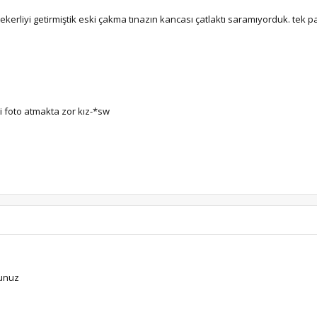
erliyi getirmiştik eski çakma tınazın kancası çatlaktı saramıyorduk. tek 
i foto atmakta zor kız-*sw
sunuz