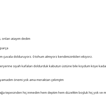
. onları atayım dedim
 parça
orm çuvala dolduruyorz. 0 tohum almıyorz kendimizinkileri ekiyorz.
eryerine siyah kafaları doldurduk kabutun üstüne bile koydum köye kadar
anlayamadım önemi yok ama meraktan çekmştm
ağa tepesinden hiç inmedim hem deptim hem düzelttm boşluk hiç yok ve m