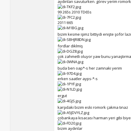
aydınları savuturken. görev yerim romor
99 265s 2010 TD65s
2011 tt65
bizim kesme işimz bittiydi enişte şoför l
fordlar diklmiş
çok zahmetli oluyor yaw bunu yanaştırmas
buda ben oap*-s her zamnaki yerim
erken saatler ayps-*-s
ergut
karşıdaki bizim eski romork çakma tınaz
çobankaya kısacası harman yeri gibi biyer
bizim aydınlar