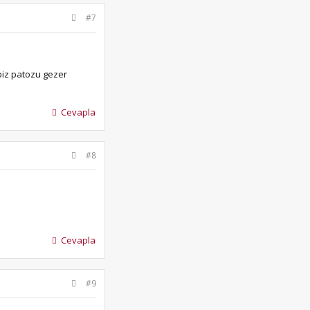
#7
biz patozu gezer
Cevapla
#8
Cevapla
#9