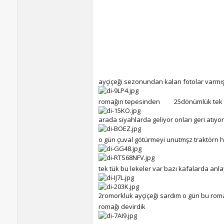
ayçiçeği sezonundan kalan fotolar varmış
romağın tepesinden
25dönümlük tek
arada siyahlarda geliyor onları geri atıy
o gün çuval götürmeyi unutmşz traktörn h
tek tük bu lekeler var bazı kafalarda 
2romorkluk ayçiçeği sardım o gün bu rom
romağı devirdik