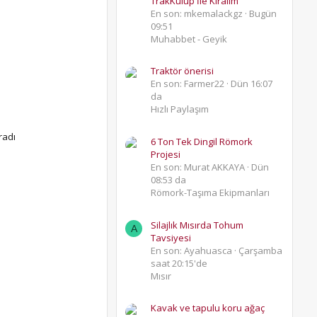
TrakKulüp İle Kıralım
En son: mkemalackgz
Bugün
09:51
Muhabbet - Geyik
Traktör önerisi
En son: Farmer22
Dün 16:07
da
Hızlı Paylaşım
radı
6 Ton Tek Dingil Römork
Projesi
En son: Murat AKKAYA
Dün
08:53 da
Römork-Taşıma Ekipmanları
Silajlık Mısırda Tohum
A
Tavsiyesi
En son: Ayahuasca
Çarşamba
saat 20:15'de
Mısır
Kavak ve tapulu koru ağaç