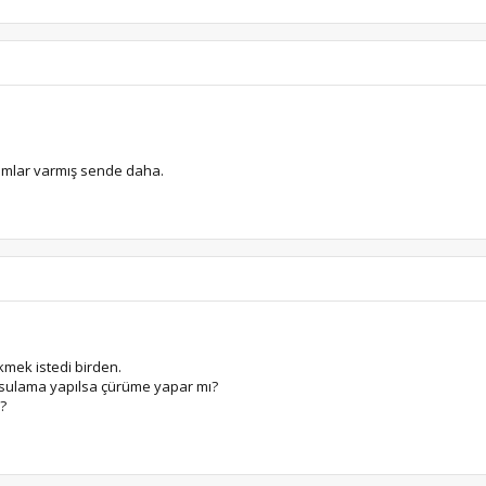
ımlar varmış sende daha.
ekmek istedi birden.
 sulama yapılsa çürüme yapar mı?
?