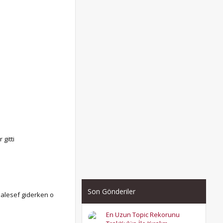
 gitti
Son Gönderiler
alesef giderken o
En Uzun Topic Rekorunu