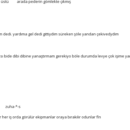
k üstü
arada pederin gömlekte çıkmış
azm dedi. yardıma gel dedi gittiydim süreken şöle yandan çekivedydim
ı bide dibi dibine yanaştırmam gerekiyo böle durumda levye çok işime ya
zuha-*-s
 her iş orda görülür ekipmanlar oraya bırakılır odunlar fln