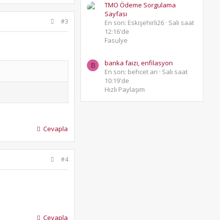
TMO Ödeme Sorgulama
Sayfası
#3
En son: Eskişehirli26
Salı saat
12:16'de
Fasulye
banka faizi, enfilasyon
B
En son: behcet arı
Salı saat
10:19'de
Hızlı Paylaşım
Cevapla
#4
Cevapla