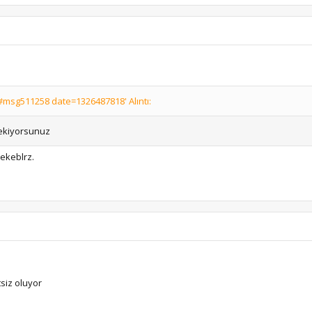
msg511258 date=1326487818' Alıntı:
 ekiyorsunuz
 ekeblrz.
siz oluyor