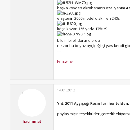
başka köyden akrabamızın özel yapım 4 tek
eniştenin 2000 model disk fren 240s
köşe kovan 165 yada 175ti :S
bildim bileli durur o orda
ne zor bu beyaz ayçiçeği işi yaw kendi gib
---
Film.wmv
14.01.2012
Ynt: 2011 Ayçiçeği Resimleri her telden.
paylaşımiçin teşekkürler ,çerezlik ekiyor
hacimmet