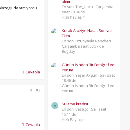
alımı
En son: The_Hoca
Çarşamba
palazoğluda ytmiyordu
saat 18:04'de
Hızlı Paylaşım
Kurak Araziye Hasat Sonrası
Ekim
En son: Uzunyayla Rençberi
Çarşamba saat 00:57'de
Buğday
Günün İşinden Bir Fotoğraf ve
Yorum
Cevapla
En son: Yaşar Akgün
Salı saat
18:46'de
Günün İşinden Bir Fotoğraf ve
#2
Yorum
Sulama kredisi
V
En son: vasago
Salı saat
15:11'de
Hızlı Paylaşım
Cevapla