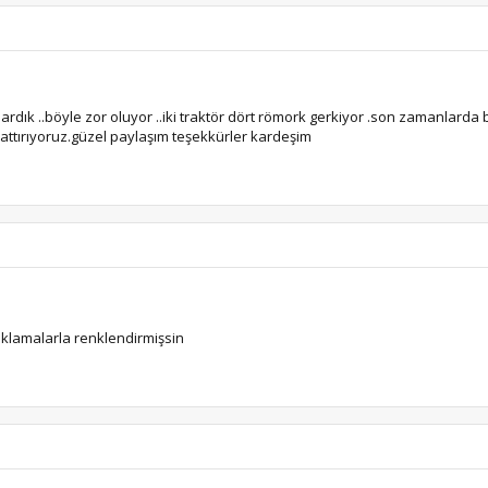
dık ..böyle zor oluyor ..iki traktör dört römork gerkiyor .son zamanlarda 
attırıyoruz.güzel paylaşım teşekkürler kardeşim
çıklamalarla renklendirmişsin