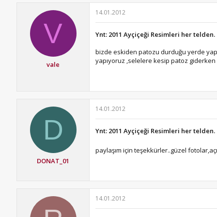
14.01.2012
V
Ynt: 2011 Ayçiçeği Resimleri her telden.
bizde eskiden patozu durduğu yerde yapar
yapıyoruz ,selelere kesip patoz giderken 
vale
14.01.2012
D
Ynt: 2011 Ayçiçeği Resimleri her telden.
paylaşım için teşekkürler..güzel fotolar,a
DONAT_01
14.01.2012