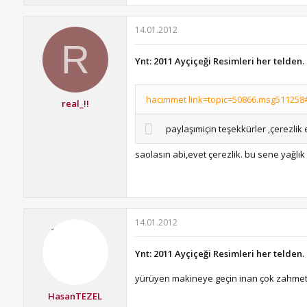
14.01.2012
R
Ynt: 2011 Ayçiçeği Resimleri her telden.
hacimmet link=topic=50866.msg511258#
real_!!
paylaşımiçin teşekkürler ,çerezlik
saolasın abi,evet çerezlik. bu sene yağlık
14.01.2012
Ynt: 2011 Ayçiçeği Resimleri her telden.
yürüyen makineye geçin inan çok zahmet
HasanTEZEL