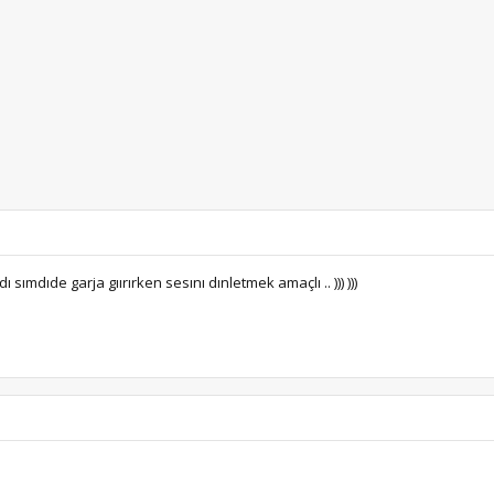
sımdıde garja gıırırken sesını dınletmek amaçlı .. ))) )))