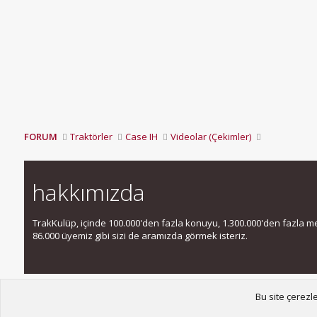
FORUM
Traktörler
Case IH
Videolar (Çekimler)
hakkımızda
TrakKulüp, içinde 100.000'den fazla konuyu, 1.300.000'den fazla mesa
86.000 üyemiz gibi sizi de aramızda görmek isteriz.
Bu site çerezl