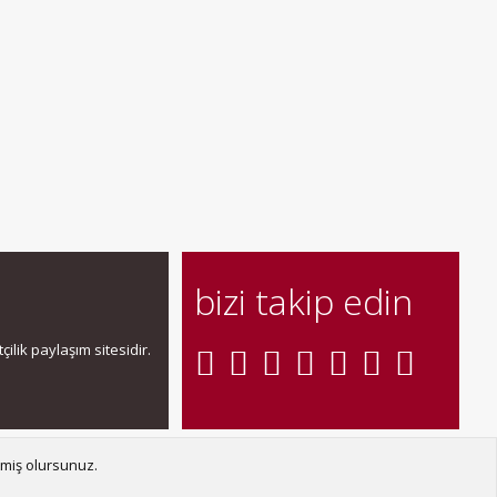
bizi takip edin
ilik paylaşım sitesidir.
şın
Şartlar ve kurallar
Gizlilik politikası
Yardım
Ana sayfa
R
tmiş olursunuz.
S
S