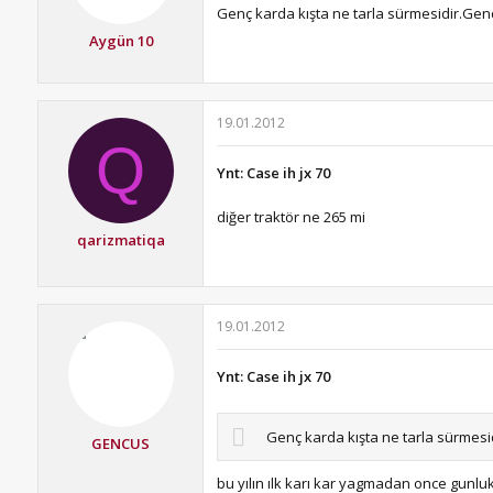
Genç karda kışta ne tarla sürmesidir.Gen
Aygün 10
19.01.2012
Q
Ynt: Case ih jx 70
diğer traktör ne 265 mi
qarizmatiqa
19.01.2012
Ynt: Case ih jx 70
Genç karda kışta ne tarla sürmesi
GENCUS
bu yılın ılk karı kar yagmadan once gunluk 