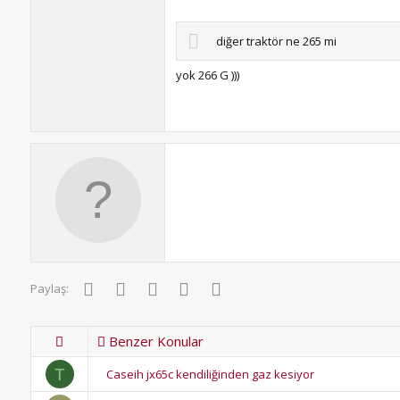
diğer traktör ne 265 mi
yok 266 G )))
Facebook
Twitter
Pinterest
WhatsApp
E-posta
Paylaş:
Benzer Konular
T
Caseih jx65c kendiliğinden gaz kesiyor