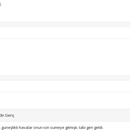
ç
dir.Genç
guneşlıktı havalar onun ıcın sumeye gıtmıştı. tabi geri geldi.