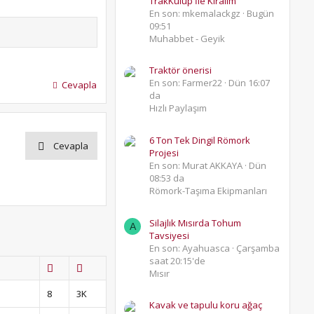
TrakKulüp İle Kıralım
En son: mkemalackgz
Bugün
09:51
Muhabbet - Geyik
Traktör önerisi
En son: Farmer22
Dün 16:07
Cevapla
da
Hızlı Paylaşım
6 Ton Tek Dingil Römork
Cevapla
Projesi
En son: Murat AKKAYA
Dün
08:53 da
Römork-Taşıma Ekipmanları
Silajlık Mısırda Tohum
A
Tavsiyesi
En son: Ayahuasca
Çarşamba
saat 20:15'de
Mısır
8
3K
Kavak ve tapulu koru ağaç