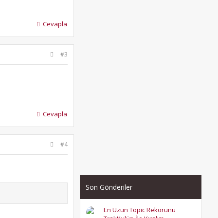
Cevapla
#3
Cevapla
#4
Son Gönderiler
En Uzun Topic Rekorunu