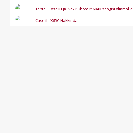
Tenteli Case IH JX65c / Kubota M6040 hangisi alınmalı?
Case ih JX65C Hakkında