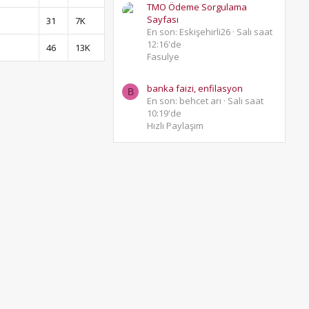
TMO Ödeme Sorgulama
Sayfası
31
7K
En son: Eskişehirli26
Salı saat
12:16'de
46
13K
Fasulye
banka faizi, enfilasyon
B
En son: behcet arı
Salı saat
10:19'de
Hızlı Paylaşım