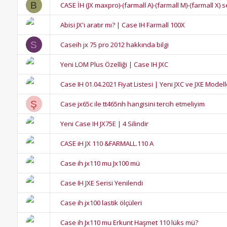
B
CASE İH (JX maxpro)-(farmall A)-(farmall M)-(farmall X) s
Abisi JX'i aratır mı? | Case IH Farmall 100X
S
Caseih jx 75 pro 2012 hakkında bilgi
Yeni LOM Plus Özelliği | Case IH JXC
Case IH 01.04.2021 Fiyat Listesi | Yeni JXC ve JXE Modell
Ş
Case jx65c ile tt465nh hangisini tercih etmeliyim
Yeni Case IH JX75E | 4 Silindir
CASE iH JX 110 &FARMALL.110 A
Case ih jx110 mu Jx100 mü
Case IH JXE Serisi Yenilendi
Case ih jx100 lastik ölçüleri
Case ih Jx110 mu Erkunt Haşmet 110 lüks mü?