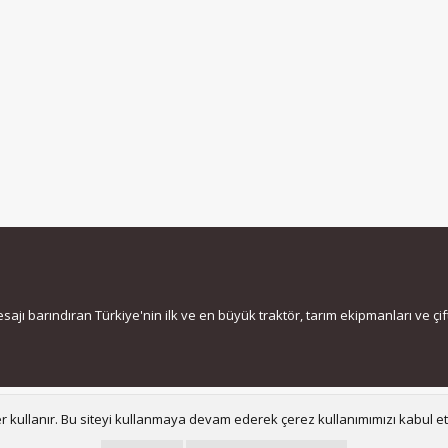
jı barındıran Türkiye'nin ilk ve en büyük traktör, tarım ekipmanları ve çiftç
Bize ula
er kullanır. Bu siteyi kullanmaya devam ederek çerez kullanımımızı kabul e