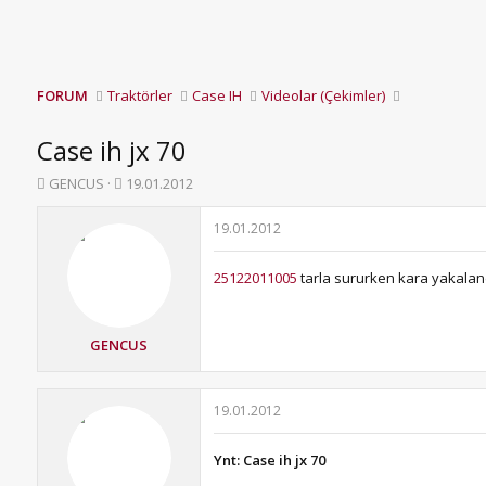
FORUM
Traktörler
Case IH
Videolar (Çekimler)
Case ih jx 70
K
B
GENCUS
19.01.2012
o
a
n
ş
19.01.2012
b
l
u
a
25122011005
tarla sururken kara yakalandı 
y
n
u
g
b
ı
a
ç
GENCUS
ş
t
l
a
a
r
19.01.2012
t
i
a
h
n
i
Ynt: Case ih jx 70