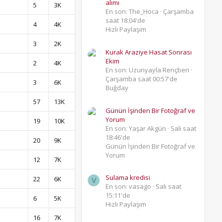
alımı
5
3K
En son: The_Hoca
Çarşamba
saat 18:04'de
4
4K
Hızlı Paylaşım
3
2K
Kurak Araziye Hasat Sonrası
Ekim
2
4K
En son: Uzunyayla Rençberi
Çarşamba saat 00:57'de
3
6K
Buğday
57
13K
Günün İşinden Bir Fotoğraf ve
Yorum
19
10K
En son: Yaşar Akgün
Salı saat
18:46'de
20
9K
Günün İşinden Bir Fotoğraf ve
Yorum
12
7K
Sulama kredisi
22
6K
V
En son: vasago
Salı saat
15:11'de
6
5K
Hızlı Paylaşım
16
7K