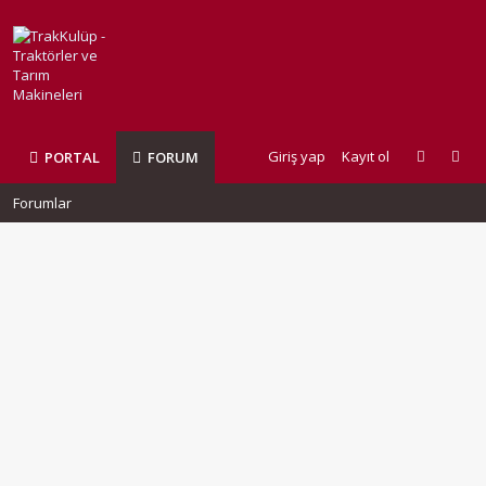
Giriş yap
Kayıt ol
PORTAL
FORUM
Forumlar