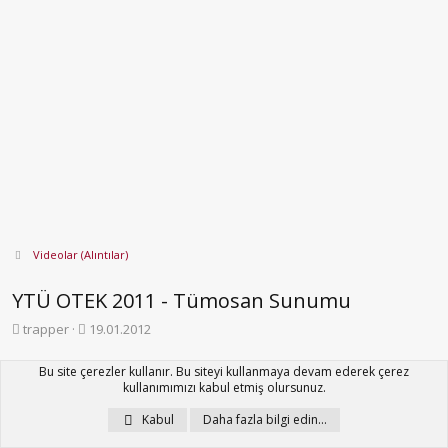
Videolar (Alıntılar)
YTÜ OTEK 2011 - Tümosan Sunumu
K
B
trapper
19.01.2012
o
a
n
ş
Bu site çerezler kullanır. Bu siteyi kullanmaya devam ederek çerez
b
l
kullanımımızı kabul etmiş olursunuz.
trapper
T
u
a
y
n
Kabul
Daha fazla bilgi edin…
u
g